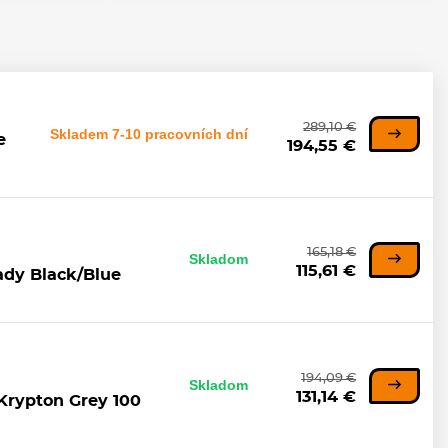
289,10 €
Skladem 7-10 pracovních dní
e
194,55 €
165,18 €
Skladom
115,61 €
ady Black/Blue
194,09 €
Skladom
131,14 €
Krypton Grey 100