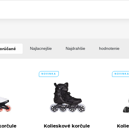
Kolieskové korčule Playlife Flyte Black 
Najlacnejšie
Najdrahšie
hodnotenie
orúčané
Kolieskové korčule Playlife Lancer Whit
NOVINKA
NOVINK
korčule
Kolieskové korčule
Koli