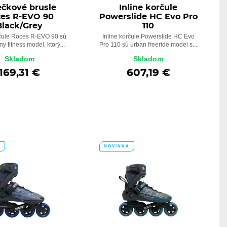
ečkové brusle
Inline korčule
es R-EVO 90
Powerslide HC Evo Pro
Black/Grey
110
rčule Roces R-EVO 90 sú
Inline korčule Powerslide HC Evo
y fitness model, ktorý...
Pro 110 sú urban freeride model s...
Skladom
Skladom
169,31 €
607,19 €
A
NOVINKA