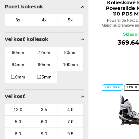
Kolieskové 
Počet koliesok
45
45.5
46
Powerslide N
110 PDS M
46.5
47
47.5
3x
4x
5x
Powerslide Next 2
Merlot sú prémiové mes
48
48.5
49
Sklado
Veľkosť koliesok
369,6
60mm
72mm
80mm
84mm
90mm
100mm
110mm
125mm
NOVINKA
LEN U
Veľkosť
13.0
3.5
4.0
5.0
6.0
7.0
8.0
9.0
9.5