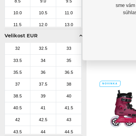
Kolieskové 
8.5
9.0
9.5
sme vám p
Powerslide 
Argon KPU P
súhla
10.0
10.5
11.0
Kolieskové korčule
Phuzion Argon KPU
11.5
12.0
13.0
Sklado
Velikost EUR
222,64
32
32.5
33
33.5
34
35
35.5
36
36.5
37
37.5
38
NOVINKA
38.5
39
40
40.5
41
41.5
42
42.5
43
43.5
44
44.5