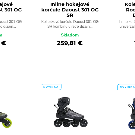
ejové
Inline hokejové
Kol
t 301 OG
korčule Daoust 301 OG
Roc
SR
Daoust 301 OG
Kolieskové korčule Daoust 301 OG
Inline ko
o dizajn...
SR kombinujú retro dizajn...
univerzáln
m
Skladom
 €
259,81 €
NOVINKA
NOVINK