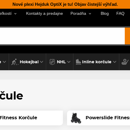
Nové plexi Hejduk OptiX je tu! Objav čistejší výhľad.
Kontakty a predajne
Blog
FAQ
eľkostí
Poradňa
e
Hokejbal
NHL
Inline korčule
čule
 Fitness Korčule
Powerslide Fitnes