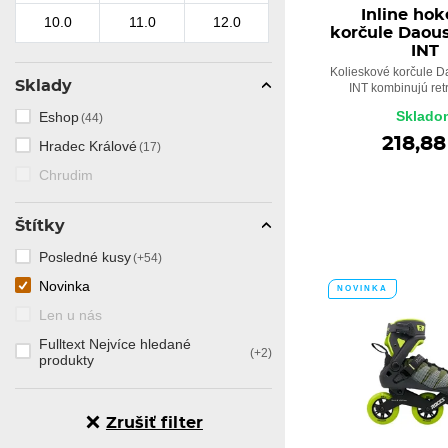
Inline hok
10.0
11.0
12.0
korčule Daous
INT
Kolieskové korčule 
Sklady
INT kombinujú retr
Sklado
Eshop
(44)
218,88
Hradec Králové
(17)
Chrudim
Štítky
Posledné kusy
(+54)
Novinka
NOVINKA
Len u nás
Fulltext Nejvíce hledané
(+2)
produkty
Zrušiť filter