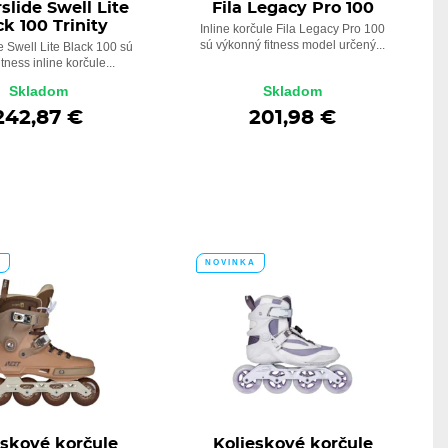
lide Swell Lite
Fila Legacy Pro 100
ck 100 Trinity
Inline korčule Fila Legacy Pro 100
sú výkonný fitness model určený...
 Swell Lite Black 100 sú
itness inline korčule...
Skladom
Skladom
242,87 €
201,98 €
A
NOVINKA
eskové korčule
Kolieskové korčule