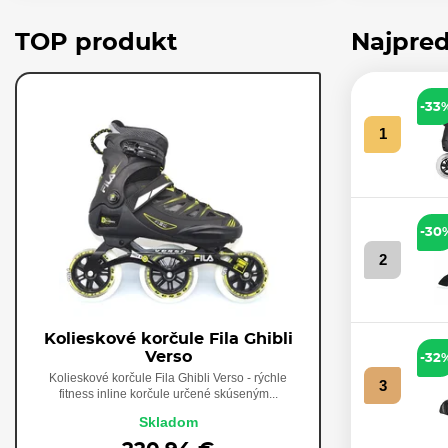
TOP produkt
Najpred
-33
1
-30
2
Kolieskové korčule Fila Ghibli
Verso
-32
Kolieskové korčule Fila Ghibli Verso - rýchle
3
fitness inline korčule určené skúseným...
Skladom