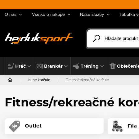
O nás
Všetko o nákupe
Naše služby
Tabuľka v
Hráč
Brankár
Tréning
Oblečeni
Inline korčule
Fitness/rekreačné korčule
Fitness/rekreačné kor
Outlet
Fila