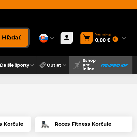
Váš nákup
Hľadať
0,00 €
0
Eshop
Ďalšie športy
Outlet
pre
inline
s Korčule
Roces Fitness Korčule