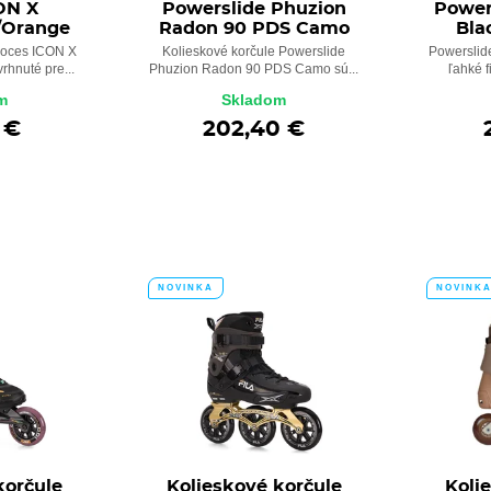
ON X
Powerslide Phuzion
Powers
/Orange
Radon 90 PDS Camo
Bla
Roces ICON X
Kolieskové korčule Powerslide
Powerslide
vrhnuté pre...
Phuzion Radon 90 PDS Camo sú...
ľahké f
m
Skladom
 €
202,40 €
NOVINKA
NOVINK
korčule
Kolieskové korčule
Koli