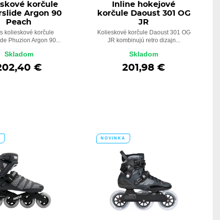
eskové korčule
Inline hokejové
slide Argon 90
korčule Daoust 301 OG
Peach
JR
s kolieskové korčule
Kolieskové korčule Daoust 301 OG
de Phuzion Argon 90...
JR kombinujú retro dizajn...
Skladom
Skladom
202,40 €
201,98 €
A
NOVINKA