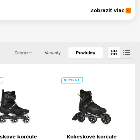
Zobraziť viac
Skladom
84
131,56 €
Varianty
Zobraziť:
Produkty
Skladom
e 84
121,44 €
A
NOVINKA
eskové korčule
Kolieskové korčule