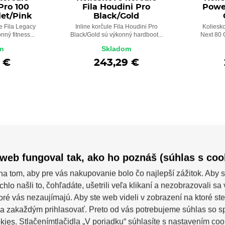
Pro 100
Fila Houdini Pro
Powe
let/Pink
Black/Gold
e Fila Legacy
Inline korčule Fila Houdini Pro
Koliesk
ný fitness...
Black/Gold sú výkonný hardboot...
Next 80 
m
Skladom
 €
243,29 €
NOVINKA
NOVINK
web fungoval tak, ako ho poznáš (súhlas s coo
na tom, aby pre vás nakupovanie bolo čo najlepší zážitok. Aby s
chlo našli to, čohľadáte, ušetrili veľa klikaní a nezobrazovali s
toré vás nezaujímajú. Aby ste web videli v zobrazení na ktoré ste
a zakaždým prihlasovať. Preto od vás potrebujeme súhlas so 
ies. Stlačenímtlačidla „V poriadku“ súhlasíte s nastavením coo