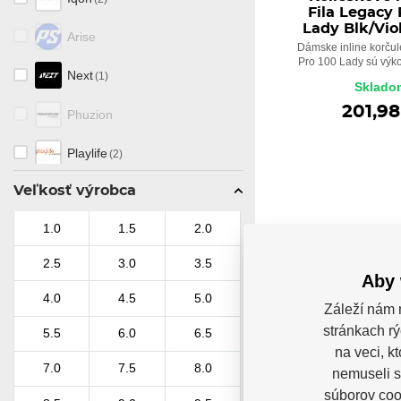
Fila Legacy 
Lady Blk/Vio
Arise
Dámske inline korčul
Pro 100 Lady sú výkon
Next
(1)
Sklado
201,98
Phuzion
Playlife
(2)
Veľkosť výrobca
Swell
(1)
1.0
1.5
2.0
NOVINKA
2.5
3.0
3.5
Aby 
4.0
4.5
5.0
Záleží nám 
stránkach rý
5.5
6.0
6.5
na veci, k
7.0
7.5
8.0
nemuseli s
súborov cook