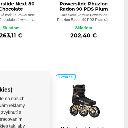
rslide Next 80
Powerslide Phuzion
Chocolate
Radon 90 PDS Plum
ové korčule Powerslide
Kolieskové korčule Powerslide
Chocolate sú výkonný...
Phuzion Radon 90 PDS Plum sú...
Skladom
Skladom
263,11 €
202,40 €
A
NOVINKA
kies)
te na našich
a vám reklamy
 zvyknutí a
spracovaním
kies tak, aby