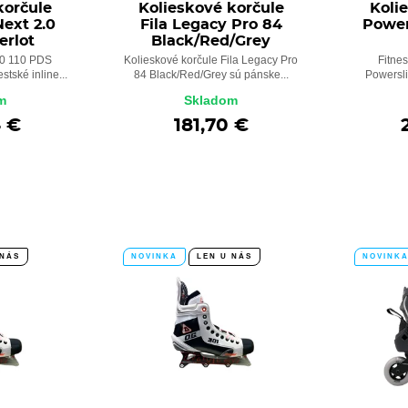
korčule
Kolieskové korčule
Koli
ext 2.0
Fila Legacy Pro 84
Power
erlot
Black/Red/Grey
.0 110 PDS
Kolieskové korčule Fila Legacy Pro
Fitnes
tské inline...
84 Black/Red/Grey sú pánske...
Powersli
m
Skladom
4 €
181,70 €
 NÁS
NOVINKA
LEN U NÁS
NOVINK