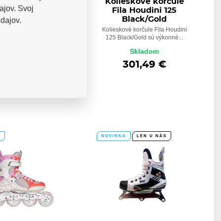
eskové korčule
Kolieskové korčule
ajov. Svoj
la Ghibli 90
Fila Houdini 125
Black/Lime
Black/Gold
dajov.
é korčule Fila Ghibli 90
Kolieskové korčule Fila Houdini
me sú dámsky fitness...
125 Black/Gold sú výkonné...
Skladom
Skladom
231,27 €
301,49 €
A
NOVINKA
LEN U NÁS