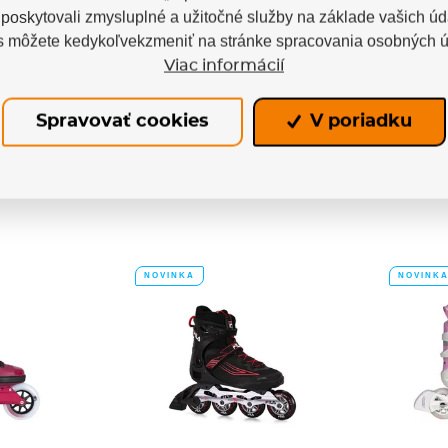
korčule
Kolieskové korčule
Koli
oskytovali zmysluplné a užitočné služby na základe vašich úd
Phuzion
Powerslide Phuzion
Fi
DS White
Argon KPU PDS Black
s môžete kedykoľvekzmeniť na stránke spracovania osobných ú
 Powerslide
Kolieskové korčule Powerslide
Kolieskov
Viac informácií
 PDS sú...
Phuzion Argon KPU PDS sú...
Black/Li
m
Skladom
Spravovať cookies
V poriadku
 €
222,64 €
NOVINKA
NOVINK