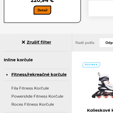
220,94 €
Detail
4
Zrušiť filter
Radiť podľa:
Odp
5
Inline korčule
NOVINKA
Fitness/rekreačné korčule
Fila Fitness Korčule
Powerslide Fitness Korčule
Roces Fitness Korčule
Kolieskové 