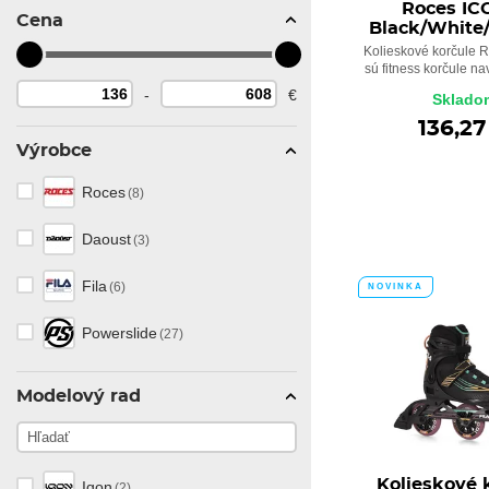
Roces IC
Cena
Black/White
Kolieskové korčule 
sú fitness korčule na
-
€
Sklado
136,27
Výrobce
Roces
(8)
Daoust
(3)
Fila
(6)
NOVINKA
Powerslide
(27)
Modelový rad
Kolieskové 
Iqon
(2)