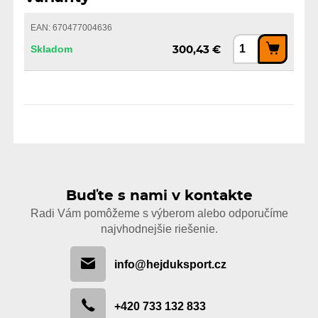
EAN: 670477004636
Skladom
300,43 €
Buďte s nami v kontakte
Radi Vám pomôžeme s výberom alebo odporučíme
najvhodnejšie riešenie.
info@hejduksport.cz
+420 733 132 833