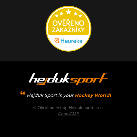
Hejduk Sport is your
Hockey World!
© Oficiálne eshop Hejduk sport s.r.o.
©dmpCMS