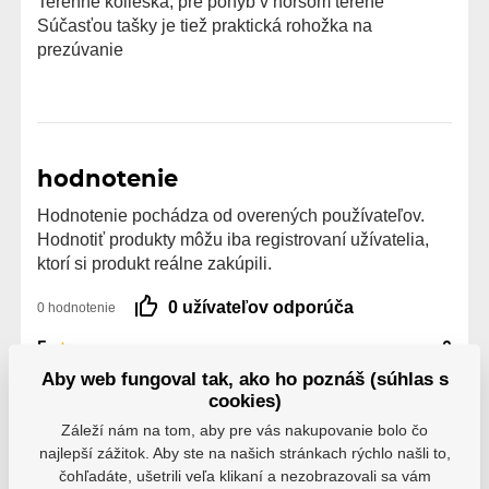
Terénne kolieska, pre pohyb v horšom teréne
Súčasťou tašky je tiež praktická rohožka na
prezúvanie
hodnotenie
Hodnotenie pochádza od overených používateľov.
Hodnotiť produkty môžu iba registrovaní užívatelia,
ktorí si produkt reálne zakúpili.
0 užívateľov odporúča
0 hodnotenie
5
0
4
0
Aby web fungoval tak, ako ho poznáš (súhlas s
3
0
cookies)
2
0
Záleží nám na tom, aby pre vás nakupovanie bolo čo
1
0
najlepší zážitok. Aby ste na našich stránkach rýchlo našli to,
čohľadáte, ušetrili veľa klikaní a nezobrazovali sa vám