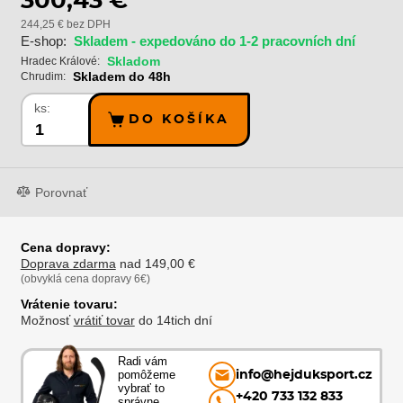
300,43 €
244,25 € bez DPH
E-shop:
Skladem - expedováno do 1-2 pracovních dní
Skladom
Hradec Králové:
Skladem do 48h
Chrudim:
ks:
DO KOŠÍKA
Porovnať
Cena dopravy:
Doprava zdarma
nad 149,00 €
(obvyklá cena dopravy 6€)
Vrátenie tovaru:
Možnosť
vrátiť tovar
do 14tich dní
Radi vám
pomôžeme
info@hejduksport.cz
vybrať to
+420 733 132 833
správne