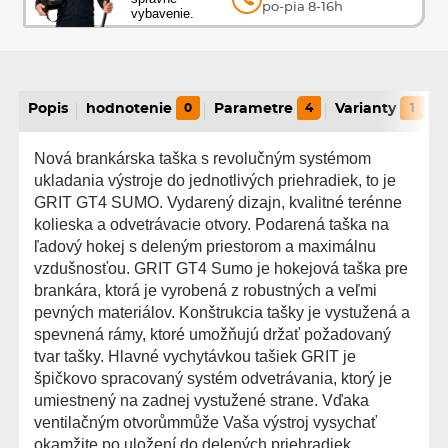
po-pia 8-16h
vybavenie.
Popis
hodnotenie
0
Parametre
4
Varianty
1
Nová brankárska taška s revolučným systémom
ukladania výstroje do jednotlivých priehradiek, to je
GRIT GT4 SUMO. Vydarený dizajn, kvalitné terénne
kolieska a odvetrávacie otvory. Podarená taška na
ľadový hokej s deleným priestorom a maximálnu
vzdušnosťou. GRIT GT4 Sumo je hokejová taška pre
brankára, ktorá je vyrobená z robustných a veľmi
pevných materiálov. Konštrukcia tašky je vystužená a
spevnená rámy, ktoré umožňujú držať požadovaný
tvar tašky. Hlavné vychytávkou tašiek GRIT je
špičkovo spracovaný systém odvetrávania, ktorý je
umiestnený na zadnej vystužené strane. Vďaka
ventilačným otvorůmmůže Vaša výstroj vysychať
okamžite po uložení do delených priehradiek.