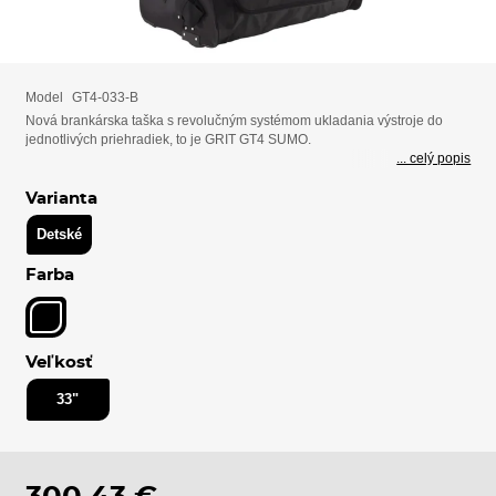
Model
GT4-033-B
Nová brankárska taška s revolučným systémom ukladania výstroje do
jednotlivých priehradiek, to je GRIT GT4 SUMO.
... celý popis
Varianta
Detské
Farba
Veľkosť
33"