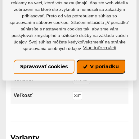
reklamy na veci, ktoré vás nezaujímajú. Aby ste web videli v
zobrazení na ktoré ste zvyknutí a nemuseli sa zakaždým
prihlasovať. Preto od vás potrebujeme súhlas so
spracovaním súborov cookies. Stlačenímtlačidla „V poriadku“
Parametre
súhlasíte s nastavením cookies tak, aby sme vám
poskytovali zmysluplné a užitočné služby na základe vašich
údajov. Svoj súhlas môžete kedykoľvekzmeniť na stránke
Výrobce
Grit
spracovania osobných údajov.
Viac informácií
Farba
Čierna
Spravovať cookies
V poriadku
Varianta
Detské
Veľkosť
33"
Varianty