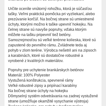
Určite oceníte vnútorný rohožku, ktorá je súčasťou
tašky. Veľmi praktická pomôcka pri vyzliekaní, alebo
prezúvanie korčúľ. Na bočnej strane sú umiestnené
úchyty, ktorými možno k taške upevniť hokejku. Na
čelnej strane sú navyše popruhy, vďaka ktorým
môžete na tašku pripevniť tiež betóny.
Samozrejmosťou sú veľké terénne kolieska, ktoré sú
zapustené do pevného rámu. Zvládnete teda aj
pohyb v zlom teréne. Výrobca nešetril ani na zipsoch
a karabinách, ktoré sú dostatočne robustné a
vyrobené z kvalitných materiálov.
Popruhy pre uchytenie brankárskych betónov
Materiál: 100% Polyester
Vystužená konštrukcia, spevnené rámy
Veľké robustné zipsy a pripínací karabíny
Na bočnej strane úchyty na hokejku
Dômyselný systém odvetrávania na zadnej vystužené
strane (umožňuje okamžité vysychanie výstroja)