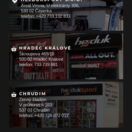
Areál Vesna, U elektrárny 306,
530 02 Čeperka
telefon: +420 733 132 833
HRADEC KRÁLOVÉ
Škroupova 469/18
500 02 Hradec Králové
telefon: 733 739 881
CHRUDIM
Zimný štadión
V průhonech 183
537 03 Chrudim
telefon: +420 728 072 017