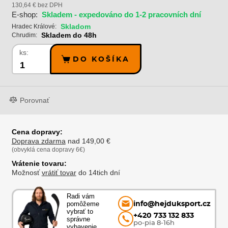
130,64 € bez DPH
E-shop:
Skladem - expedováno do 1-2 pracovních dní
Skladom
Hradec Králové:
Skladem do 48h
Chrudim:
ks:
DO KOŠÍKA
Porovnať
Cena dopravy:
Doprava zdarma
nad 149,00 €
(obvyklá cena dopravy 6€)
Vrátenie tovaru:
Možnosť
vrátiť tovar
do 14tich dní
Radi vám
pomôžeme
info@hejduksport.cz
vybrať to
+420 733 132 833
správne
po-pia 8-16h
vybavenie.