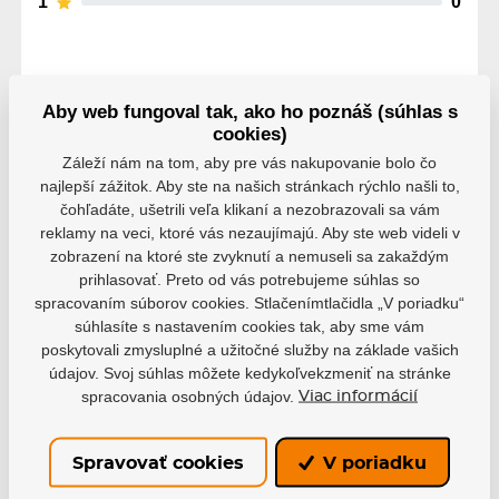
1
0
Aby web fungoval tak, ako ho poznáš (súhlas s
cookies)
Parametre
Záleží nám na tom, aby pre vás nakupovanie bolo čo
najlepší zážitok. Aby ste na našich stránkach rýchlo našli to,
čohľadáte, ušetrili veľa klikaní a nezobrazovali sa vám
Výrobce
Winnwell
reklamy na veci, ktoré vás nezaujímajú. Aby ste web videli v
zobrazení na ktoré ste zvyknutí a nemuseli sa zakaždým
prihlasovať. Preto od vás potrebujeme súhlas so
Farba
Čierna
spracovaním súborov cookies. Stlačenímtlačidla „V poriadku“
súhlasíte s nastavením cookies tak, aby sme vám
Varianta
Junior
Senior
poskytovali zmysluplné a užitočné služby na základe vašich
údajov. Svoj súhlas môžete kedykoľvekzmeniť na stránke
Materiál - 840 D
spracovania osobných údajov.
Viac informácií
Materiál - Polyester 840
D a PVC
polyester a PVC
Spravovať cookies
V poriadku
Rozmery - 107 x 61 x
61 cm
Rozměr - 107 x 61 x 61