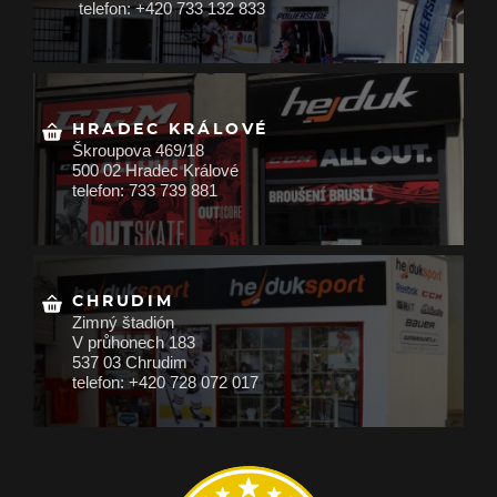
telefon: +420 733 132 833
HRADEC KRÁLOVÉ
Škroupova 469/18
500 02 Hradec Králové
telefon: 733 739 881
CHRUDIM
Zimný štadión
V průhonech 183
537 03 Chrudim
telefon: +420 728 072 017