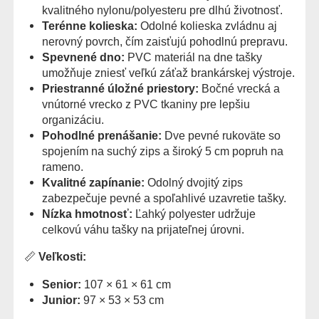
kvalitného nylonu/polyesteru pre dlhú životnosť.
Terénne kolieska:
Odolné kolieska zvládnu aj
nerovný povrch, čím zaisťujú pohodlnú prepravu.
Spevnené dno:
PVC materiál na dne tašky
umožňuje zniesť veľkú záťaž brankárskej výstroje.
Priestranné úložné priestory:
Bočné vrecká a
vnútorné vrecko z PVC tkaniny pre lepšiu
organizáciu.
Pohodlné prenášanie:
Dve pevné rukoväte so
spojením na suchý zips a široký 5 cm popruh na
rameno.
Kvalitné zapínanie:
Odolný dvojitý zips
zabezpečuje pevné a spoľahlivé uzavretie tašky.
Nízka hmotnosť:
Ľahký polyester udržuje
celkovú váhu tašky na prijateľnej úrovni.
📏
Veľkosti:
Senior:
107 × 61 × 61 cm
Junior:
97 × 53 × 53 cm