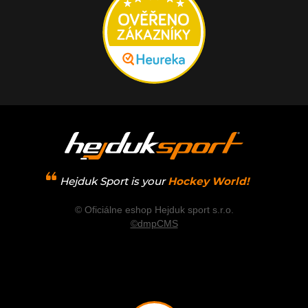
Hejduk Sport is your
Hockey World!
© Oficiálne eshop Hejduk sport s.r.o.
©dmpCMS