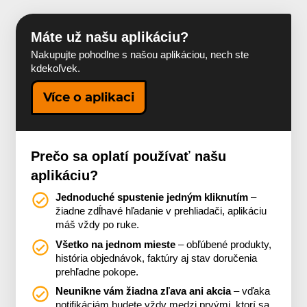
Máte už našu aplikáciu?
Nakupujte pohodlne s našou aplikáciou, nech ste
kdekoľvek.
Více o aplikaci
Prečo sa oplatí používať našu
aplikáciu?
Jednoduché spustenie jedným kliknutím
–
žiadne zdĺhavé hľadanie v prehliadači, aplikáciu
máš vždy po ruke.
Všetko na jednom mieste
– obľúbené produkty,
história objednávok, faktúry aj stav doručenia
prehľadne pokope.
Neunikne vám žiadna zľava ani akcia
– vďaka
notifikáciám budete vždy medzi prvými, ktorí sa