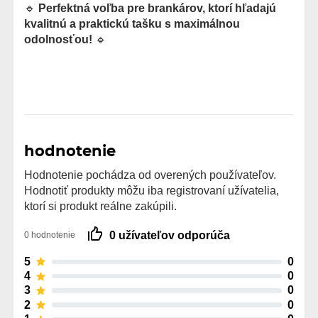
🔹
Perfektná voľba pre brankárov, ktorí hľadajú
kvalitnú a praktickú tašku s maximálnou
odolnosťou!
🔹
hodnotenie
Hodnotenie pochádza od overených používateľov.
Hodnotiť produkty môžu iba registrovaní užívatelia,
ktorí si produkt reálne zakúpili.
0 užívateľov odporúča
0 hodnotenie
5
0
4
0
3
0
2
0