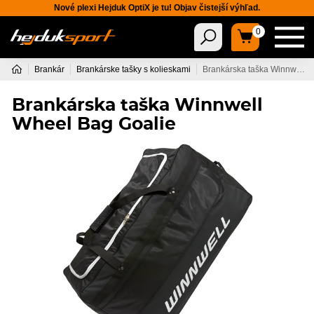
Nové plexi Hejduk OptiX je tu! Objav čistejší výhľad.
0
Brankár
Brankárske tašky s kolieskami
Brankárska taška Winnwell Wheel Bag Goalie
Brankárska taška Winnwell
Wheel Bag Goalie