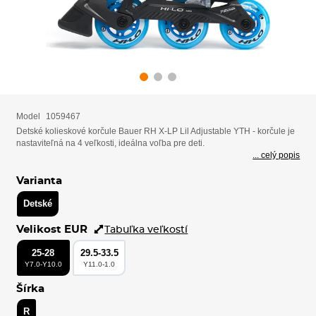
Model
1059467
Detské kolieskové korčule Bauer RH X-LP Lil Adjustable YTH - korčule je
nastaviteľná na 4 veľkosti, ideálna voľba pre deti.
... celý popis
Varianta
Detské
Velikost EUR
Tabuľka veľkostí
25-28
29.5-33.5
Y7.0-Y10.0
Y11.0-1.0
Šírka
R