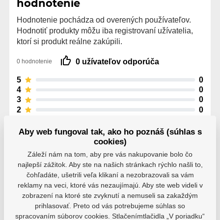
hodnotenie
Hodnotenie pochádza od overených používateľov.
Hodnotiť produkty môžu iba registrovaní užívatelia,
ktorí si produkt reálne zakúpili.
0 užívateľov odporúča
0 hodnotenie
5
0
4
0
3
0
2
0
1
0
Aby web fungoval tak, ako ho poznáš (súhlas s
cookies)
Záleží nám na tom, aby pre vás nakupovanie bolo čo
najlepší zážitok. Aby ste na našich stránkach rýchlo našli to,
čohľadáte, ušetrili veľa klikaní a nezobrazovali sa vám
Parametre
reklamy na veci, ktoré vás nezaujímajú. Aby ste web videli v
zobrazení na ktoré ste zvyknutí a nemuseli sa zakaždým
prihlasovať. Preto od vás potrebujeme súhlas so
spracovaním súborov cookies. Stlačenímtlačidla „V poriadku“
Výrobce
Bauer