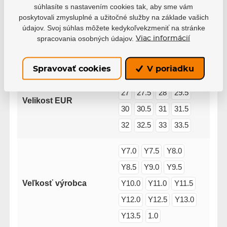
súhlasíte s nastavením cookies tak, aby sme vám
poskytovali zmysluplné a užitočné služby na základe vašich
Varianta
Detské
údajov. Svoj súhlas môžete kedykoľvekzmeniť na stránke
spracovania osobných údajov.
Viac informácií
Rozšíriteľná veľkosť
ANO
Spravovať cookies
V poriadku
25
26
25.5
26.5
27
27.5
28
29.5
Velikost EUR
30
30.5
31
31.5
32
32.5
33
33.5
Y7.0
Y7.5
Y8.0
Y8.5
Y9.0
Y9.5
Veľkosť výrobca
Y10.0
Y11.0
Y11.5
Y12.0
Y12.5
Y13.0
Y13.5
1.0