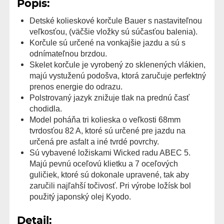
Popis:
Detské kolieskové korčule Bauer s nastaviteľnou
veľkosťou, (väčšie vložky sú súčasťou balenia).
Korčule sú určené na vonkajšie jazdu a sú s
odnímateľnou brzdou.
Skelet korčule je vyrobený zo sklenených vlákien,
majú vystuženú podošva, ktorá zaručuje perfektný
prenos energie do odrazu.
Polstrovaný jazyk znižuje tlak na prednú časť
chodidla.
Model poháňa tri kolieska o veľkosti 68mm
tvrdosťou 82 A, ktoré sú určené pre jazdu na
určená pre asfalt a iné tvrdé povrchy.
Sú vybavené ložiskami Wicked radu ABEC 5.
Majú pevnú oceľovú klietku a 7 oceľových
guličiek, ktoré sú dokonale upravené, tak aby
zaručili najľahší točivosť. Pri výrobe ložísk bol
použitý japonský olej Kyodo.
Detail: