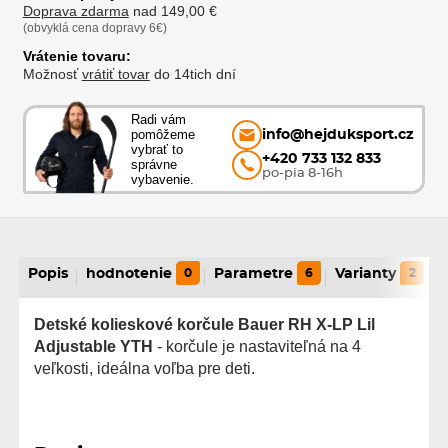
Doprava zdarma
nad 149,00 €
(obvyklá cena dopravy 6€)
Vrátenie tovaru:
Možnosť
vrátiť tovar
do 14tich dní
Radi vám
pomôžeme
info@hejduksport.cz
vybrať to
+420 733 132 833
správne
po-pia 8-16h
vybavenie.
Popis
hodnotenie
0
Parametre
6
Varianty
2
Detské kolieskové korčule Bauer RH X-LP Lil
Adjustable YTH
- korčule je nastaviteľná na 4
veľkosti, ideálna voľba pre deti.