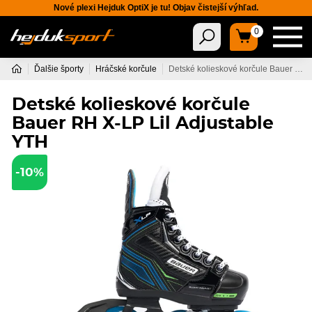
Nové plexi Hejduk OptiX je tu! Objav čistejší výhľad.
0
Ďalšie športy
Hráčské korčule
Detské kolieskové korčule Bauer RH X-LP Lil Adjustable YTH
Detské kolieskové korčule
Bauer RH X-LP Lil Adjustable
YTH
-10%