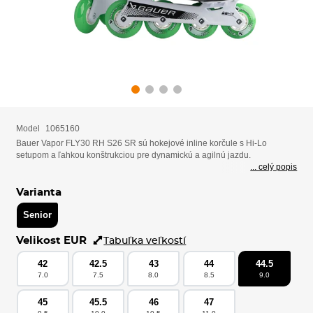
Model
1065160
Bauer Vapor FLY30 RH S26 SR sú hokejové inline korčule s Hi-Lo
setupom a ľahkou konštrukciou pre dynamickú a agilnú jazdu.
... celý popis
Varianta
Senior
Velikost EUR
Tabuľka veľkostí
42
42.5
43
44
44.5
7.0
7.5
8.0
8.5
9.0
45
45.5
46
47