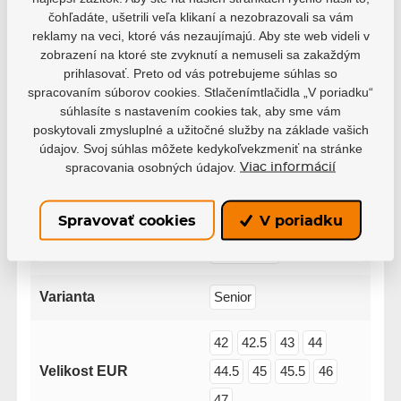
4
0
čohľadáte, ušetrili veľa klikaní a nezobrazovali sa vám
3
0
reklamy na veci, ktoré vás nezaujímajú. Aby ste web videli v
2
0
zobrazení na ktoré ste zvyknutí a nemuseli sa zakaždým
1
0
prihlasovať. Preto od vás potrebujeme súhlas so
spracovaním súborov cookies. Stlačenímtlačidla „V poriadku“
súhlasíte s nastavením cookies tak, aby sme vám
poskytovali zmysluplné a užitočné služby na základe vašich
údajov. Svoj súhlas môžete kedykoľvekzmeniť na stránke
spracovania osobných údajov.
Viac informácií
Parametre
Spravovať cookies
V poriadku
Výrobce
Bauer
Varianta
Senior
42
42.5
43
44
Velikost EUR
44.5
45
45.5
46
47