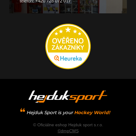
telefon: +420 728 072 017
Hejduk Sport is your
Hockey World!
© Oficiálne eshop Hejduk sport s.r.o.
©dmpCMS