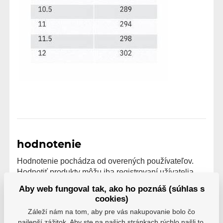
hodnotenie
Hodnotenie pochádza od overených používateľov.
Hodnotiť produkty môžu iba registrovaní užívatelia,
ktorí si produkt reálne zakúpili.
Aby web fungoval tak, ako ho poznáš (súhlas s
cookies)
0 užívateľov odporúča
0 hodnotenie
Záleží nám na tom, aby pre vás nakupovanie bolo čo
5
0
najlepší zážitok. Aby ste na našich stránkach rýchlo našli to,