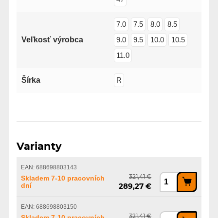
7.0
7.5
8.0
8.5
Veľkosť výrobca
9.0
9.5
10.0
10.5
11.0
Šírka
R
Varianty
EAN: 688698803143
321,41 €
Skladem 7-10 pracovních
dní
289,27 €
EAN: 688698803150
321,41 €
Skladem 7-10 pracovních