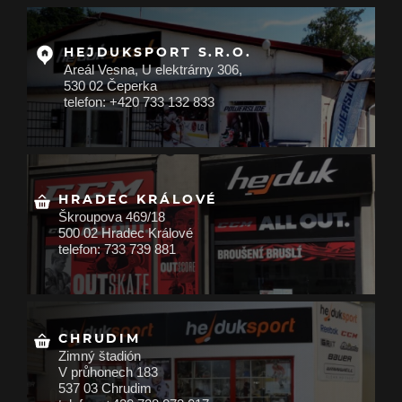
HEJDUKSPORT S.R.O.
Areál Vesna, U elektrárny 306,
530 02 Čeperka
telefon: +420 733 132 833
HRADEC KRÁLOVÉ
Škroupova 469/18
500 02 Hradec Králové
telefon: 733 739 881
CHRUDIM
Zimný štadión
V průhonech 183
537 03 Chrudim