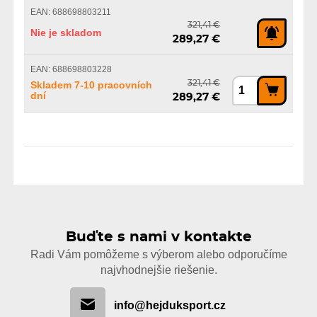
EAN: 688698803211
321,41 €
Nie je skladom
289,27 €
EAN: 688698803228
321,41 €
Skladem 7-10 pracovních
dní
289,27 €
Buďte s nami v kontakte
Radi Vám pomôžeme s výberom alebo odporučíme
najvhodnejšie riešenie.
info@hejduksport.cz