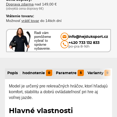
Doprava zdarma
nad 149,00 €
(obvyklá cena dopravy 6€)
Vrátenie tovaru:
Možnosť
vrátiť tovar
do 14tich dní
Radi vám
pomôžeme
info@hejduksport.cz
vybrať to
+420 733 132 833
správne
po-pia 8-16h
vybavenie.
Popis
hodnotenie
0
Parametre
5
Varianty
9
Model je určený pre rekreačných hráčov, ktorí hľadajú
komfort, stabilitu a dobrú ovládateľnosť pri hre aj
voľnej jazde.
Hlavné vlastnosti