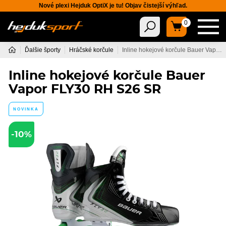
Nové plexi Hejduk OptiX je tu! Objav čistejší výhľad.
0
Ďalšie športy
Hráčské korčule
Inline hokejové korčule Bauer Vapor FLY30 RH S26 SR
Inline hokejové korčule Bauer
Vapor FLY30 RH S26 SR
NOVINKA
-10%