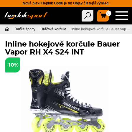
Nové plexi Hejduk OptiX je tu! Objav čistejší výhľad.
0
Ďalšie športy
Hráčské korčule
Inline hokejové korčule Bauer Vapor RH X4 S24 INT
Inline hokejové korčule Bauer
Vapor RH X4 S24 INT
-10%