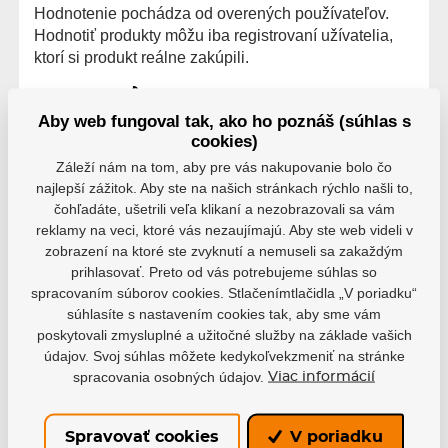
Hodnotenie pochádza od overených používateľov.
Hodnotiť produkty môžu iba registrovaní užívatelia,
ktorí si produkt reálne zakúpili.
0 užívateľov odporúča
0 hodnotenie
Aby web fungoval tak, ako ho poznáš (súhlas s
5
0
cookies)
4
0
Záleží nám na tom, aby pre vás nakupovanie bolo čo
3
0
najlepší zážitok. Aby ste na našich stránkach rýchlo našli to,
2
0
čohľadáte, ušetrili veľa klikaní a nezobrazovali sa vám
1
0
reklamy na veci, ktoré vás nezaujímajú. Aby ste web videli v
zobrazení na ktoré ste zvyknutí a nemuseli sa zakaždým
prihlasovať. Preto od vás potrebujeme súhlas so
spracovaním súborov cookies. Stlačenímtlačidla „V poriadku“
súhlasíte s nastavením cookies tak, aby sme vám
poskytovali zmysluplné a užitočné služby na základe vašich
Parametre
údajov. Svoj súhlas môžete kedykoľvekzmeniť na stránke
spracovania osobných údajov.
Viac informácií
Výrobce
Bauer
Spravovať cookies
V poriadku