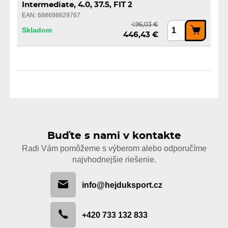
Intermediate, 4.0, 37.5, FIT 2
EAN: 688698629767
496,03 €
Skladom
446,43 €
Buďte s nami v kontakte
Radi Vám pomôžeme s výberom alebo odporučíme
najvhodnejšie riešenie.
info@hejduksport.cz
+420 733 132 833