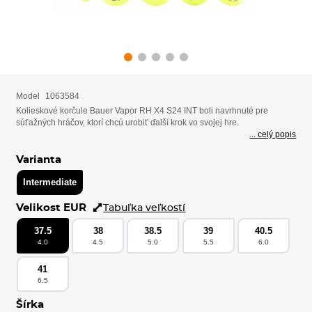
Model
1063584
Kolieskové korčule Bauer Vapor RH X4 S24 INT boli navrhnuté pre
súťažných hráčov, ktorí chcú urobiť ďalší krok vo svojej hre.
... celý popis
Varianta
Intermediate
Velikost EUR
Tabuľka veľkostí
37.5
38
38.5
39
40.5
4.0
4.5
5.0
5.5
6.0
41
6.5
Šírka