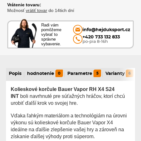
Vrátenie tovaru:
Možnosť
vrátiť tovar
do 14tich dní
Radi vám
pomôžeme
info@hejduksport.cz
vybrať to
+420 733 132 833
správne
po-pia 8-16h
vybavenie.
Popis
hodnotenie
0
Parametre
5
Varianty
6
Kolieskové korčule Bauer Vapor RH X4 S24
INT
boli navrhnuté pre súťažných hráčov, ktorí chcú
urobiť ďalší krok vo svojej hre.
Vďaka ľahkým materiálom a technológiám na úrovni
výkonu sú kolieskové korčule Bauer Vapor X4
ideálne na ďalšie zlepšenie vašej hry a zároveň na
získanie ďalšej výhody proti súperom.