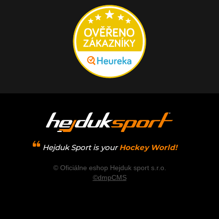
Hejduk Sport is your
Hockey World!
© Oficiálne eshop Hejduk sport s.r.o.
©dmpCMS