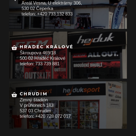
Areál Vesna, U elektrárny 306,
530 02 Čeperka
telefon: +420 733 132 833
HRADEC KRÁLOVÉ
Škroupova 469/18
500 02 Hradec Králové
telefon: 733 739 881
CHRUDIM
Zimný štadión
V průhonech 183
537 03 Chrudim
telefon: +420 728 072 017