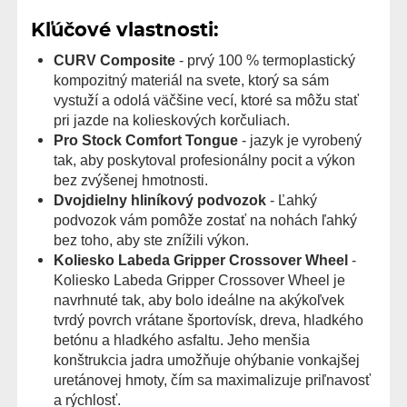
Kľúčové vlastnosti:
CURV Composite
- prvý 100 % termoplastický
kompozitný materiál na svete, ktorý sa sám
vystuží a odolá väčšine vecí, ktoré sa môžu stať
pri jazde na kolieskových korčuliach.
Pro Stock Comfort Tongue
- jazyk je vyrobený
tak, aby poskytoval profesionálny pocit a výkon
bez zvýšenej hmotnosti.
Dvojdielny hliníkový podvozok
- Ľahký
podvozok vám pomôže zostať na nohách ľahký
bez toho, aby ste znížili výkon.
Koliesko Labeda Gripper Crossover Wheel
-
Koliesko Labeda Gripper Crossover Wheel je
navrhnuté tak, aby bolo ideálne na akýkoľvek
tvrdý povrch vrátane športovísk, dreva, hladkého
betónu a hladkého asfaltu. Jeho menšia
konštrukcia jadra umožňuje ohýbanie vonkajšej
uretánovej hmoty, čím sa maximalizuje priľnavosť
a rýchlosť.