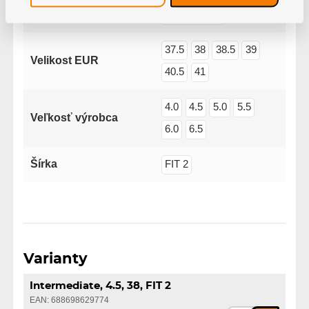
Varianta
Intermediate
37.5
38
38.5
39
Velikost EUR
40.5
41
4.0
4.5
5.0
5.5
Veľkosť výrobca
6.0
6.5
Šírka
FIT 2
Varianty
Intermediate, 4.5, 38, FIT 2
EAN: 688698629774