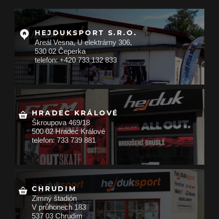
HEJDUKSPORT S.R.O.
Areál Vesna, U elektrárny 306,
530 02 Čeperka
telefon: +420 733 132 833
HRADEC KRÁLOVÉ
Škroupova 469/18
500 02 Hradec Králové
telefon: 733 739 881
CHRUDIM
Zimný štadión
V průhonech 183
537 03 Chrudim