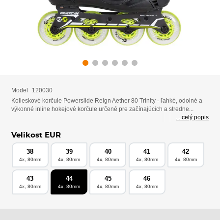
Model
120030
Kolieskové korčule Powerslide Reign Aether 80 Trinity - ľahké, odolné a
výkonné inline hokejové korčule určené pre začínajúcich a stredne...
... celý popis
Velikost EUR
38
39
40
41
42
4x, 80mm
4x, 80mm
4x, 80mm
4x, 80mm
4x, 80mm
43
44
45
46
4x, 80mm
4x, 80mm
4x, 80mm
4x, 80mm