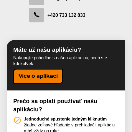
+420 733 132 833
Máte už našu aplikáciu?
Nakupujte pohodlne s našou aplikáciou, nech ste
kdekoľvek.
Více o aplikaci
Prečo sa oplatí používať našu
aplikáciu?
Jednoduché spustenie jedným kliknutím
–
žiadne zdĺhavé hľadanie v prehliadači, aplikáciu
máš vždy po ruke.