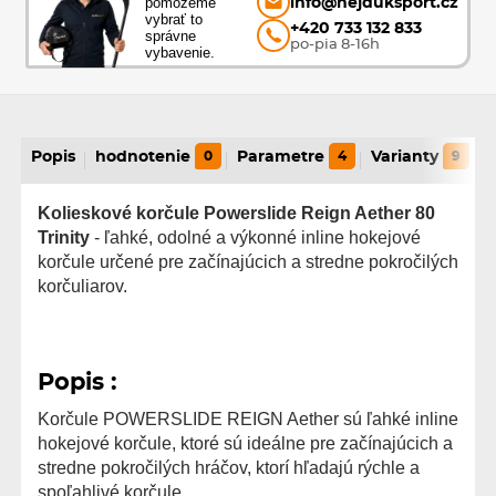
pomôžeme
info@hejduksport.cz
vybrať to
+420 733 132 833
správne
po-pia 8-16h
vybavenie.
Popis
hodnotenie
0
Parametre
4
Varianty
9
Kolieskové korčule Powerslide Reign Aether 80
Trinity
- ľahké, odolné a výkonné inline hokejové
korčule určené pre začínajúcich a stredne pokročilých
korčuliarov.
Popis :
Korčule POWERSLIDE REIGN Aether sú ľahké inline
hokejové korčule, ktoré sú ideálne pre začínajúcich a
stredne pokročilých hráčov, ktorí hľadajú rýchle a
spoľahlivé korčule.