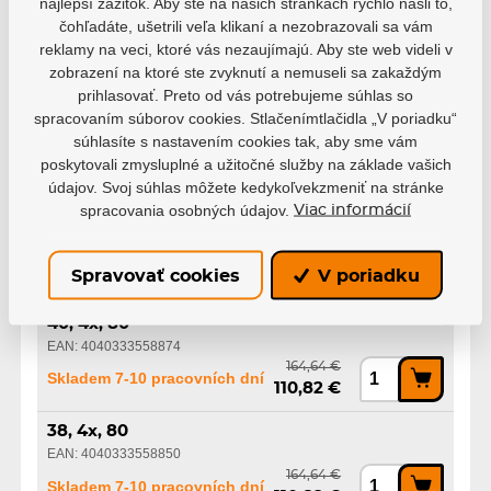
najlepší zážitok. Aby ste na našich stránkach rýchlo našli to,
Veľkosť koliesok
80mm
čohľadáte, ušetrili veľa klikaní a nezobrazovali sa vám
reklamy na veci, ktoré vás nezaujímajú. Aby ste web videli v
zobrazení na ktoré ste zvyknutí a nemuseli sa zakaždým
prihlasovať. Preto od vás potrebujeme súhlas so
spracovaním súborov cookies. Stlačenímtlačidla „V poriadku“
súhlasíte s nastavením cookies tak, aby sme vám
poskytovali zmysluplné a užitočné služby na základe vašich
Varianty
údajov. Svoj súhlas môžete kedykoľvekzmeniť na stránke
spracovania osobných údajov.
Viac informácií
39, 4x, 80
EAN: 4040333558867
164,64 €
Skladem 7-10 pracovních dní
Spravovať cookies
V poriadku
110,82 €
40, 4x, 80
EAN: 4040333558874
164,64 €
Skladem 7-10 pracovních dní
110,82 €
38, 4x, 80
EAN: 4040333558850
164,64 €
Skladem 7-10 pracovních dní