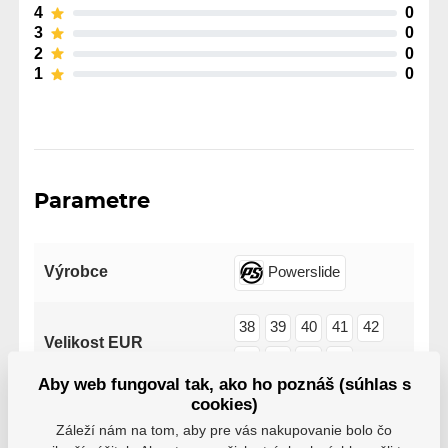
4
0
3
0
2
0
1
0
Parametre
Výrobce
Powerslide
38
39
40
41
42
Velikost EUR
43
44
45
46
Aby web fungoval tak, ako ho poznáš (súhlas s
cookies)
Počet koliesok
4x
Záleží nám na tom, aby pre vás nakupovanie bolo čo