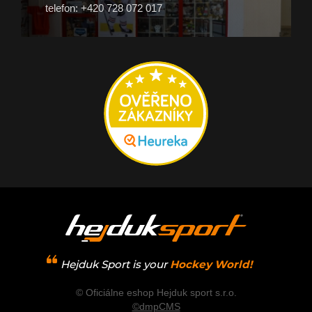
telefon: +420 728 072 017
Hejduk Sport is your
Hockey World!
© Oficiálne eshop Hejduk sport s.r.o.
©dmpCMS