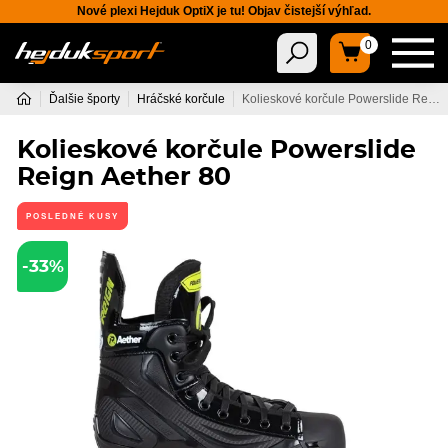
Nové plexi Hejduk OptiX je tu! Objav čistejší výhľad.
0
Ďalšie športy
Hráčské korčule
Kolieskové korčule Powerslide Reign Aether 80
Kolieskové korčule Powerslide
Reign Aether 80
POSLEDNÉ KUSY
-33%