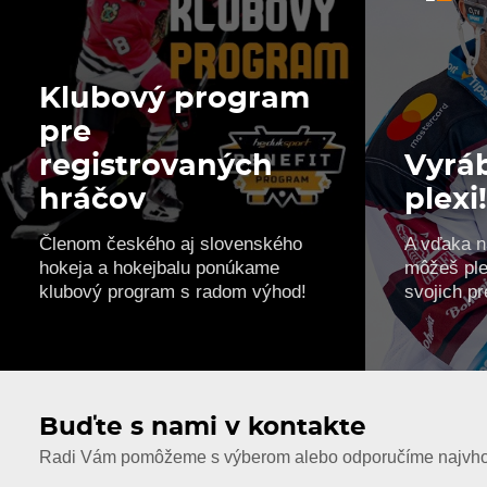
Klubový program
pre
registrovaných
Vyrá
hráčov
plexi
Členom českého aj slovenského
A vďaka n
hokeja a hokejbalu ponúkame
môžeš ple
klubový program s radom výhod!
svojich pr
Buďte s nami v kontakte
Radi Vám pomôžeme s výberom alebo odporučíme najvhod