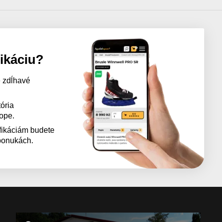
likáciu?
 zdĺhavé
ória
kope.
fikáciám budete
 ponukách.