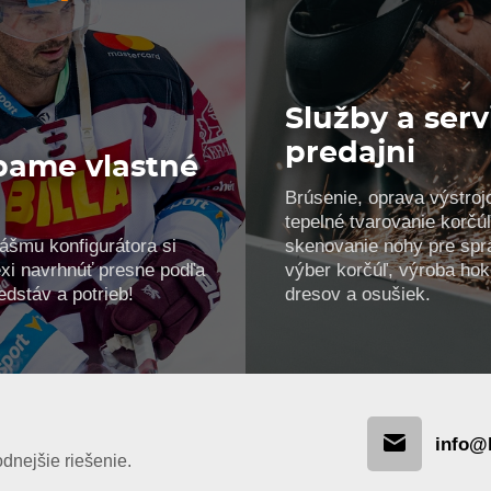
Služby a serv
predajni
bame vlastné
Brúsenie, oprava výstroj
!
tepelné tvarovanie korčúľ
ášmu konfigurátora si
skenovanie nohy pre spr
xi navrhnúť presne podľa
výber korčúľ, výroba ho
edstáv a potrieb!
dresov a osušiek.
info@
nejšie riešenie.