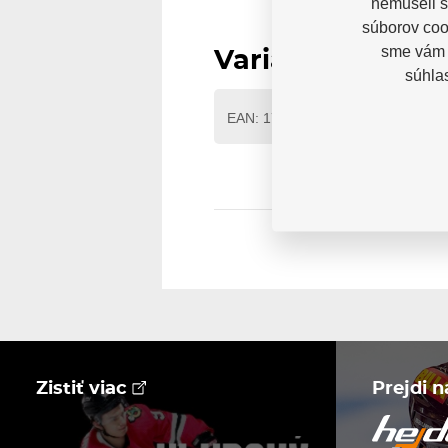
nemuseli s
súborov cook
sme vám p
Varianty
súhla
EAN: 1700000124124
Zistiť viac
Prejdi 