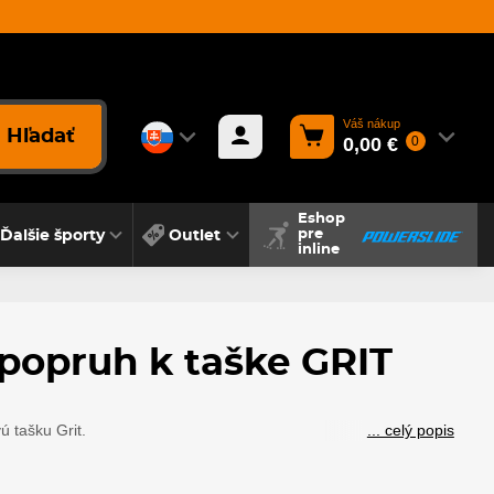
Váš nákup
Hľadať
0,00 €
0
Eshop
Ďalšie športy
Outlet
pre
inline
popruh k taške GRIT
 tašku Grit.
... celý popis