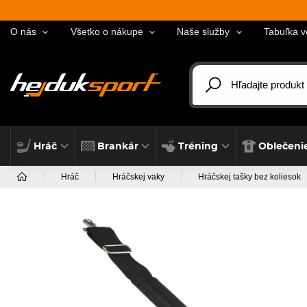
O nás
Všetko o nákupe
Naše služby
Tabuľka v
Hráč
Brankár
Tréning
Oblečeni
Hráč
Hráčskej vaky
Hráčskej tašky bez koliesok