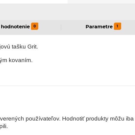
0
1
hodnotenie
Parametre
ovú tašku Grit.
vým kovaním.
rených používateľov. Hodnotiť produkty môžu iba re
ili.