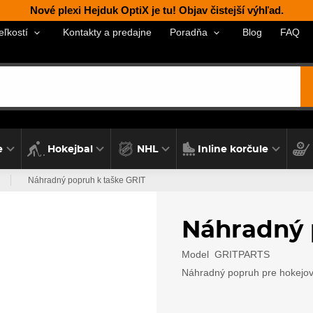
Nové plexi Hejduk OptiX je tu! Objav čistejší výhľad.
Kontakty a predajne
Blog
FAQ
eľkostí
Poradňa
e
Hokejbal
NHL
Inline korčule
Náhradný popruh k taške GRIT
Náhradný 
Model
GRITPARTS
Náhradný popruh pre hokejovú