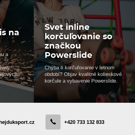
Svet inline
is na
korčuľovanie so
značkou
ou a
Powerslide
,
ávny
Chýba ti korčuľovanie v letnom
kejových
období? Objav kvalitné kolieskové
korčule a vybavenie Powerslide.
hejduksport.cz
+420 733 132 833