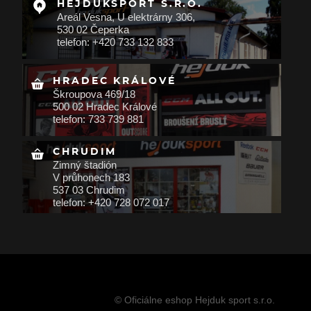
HEJDUKSPORT S.R.O.
Areál Vesna, U elektrárny 306,
530 02 Čeperka
telefon: +420 733 132 833
HRADEC KRÁLOVÉ
Škroupova 469/18
500 02 Hradec Králové
telefon: 733 739 881
CHRUDIM
Zimný štadión
V průhonech 183
537 03 Chrudim
telefon: +420 728 072 017
© Oficiálne eshop Hejduk sport s.r.o.