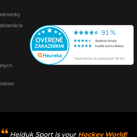
odmienky
reklamácie
bných
ookies
Hejduk Sport is your
Hockey World!