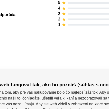
5
4
3
odporúča
2
1
Grit
web fungoval tak, ako ho poznáš (súhlas s coo
na tom, aby pre vás nakupovanie bolo čo najlepší zážitok. Aby s
chlo našli to, čohľadáte, ušetrili veľa klikaní a nezobrazovali s
toré vás nezaujímajú. Aby ste web videli v zobrazení na ktoré ste