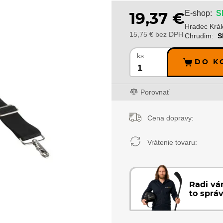
S
E-shop:
19,37 €
Hradec Král
15,75 € bez DPH
Chrudim:
S
ks:
DO K
Porovnať
Cena dopravy:
Vrátenie tovaru:
Radi v
to sprá