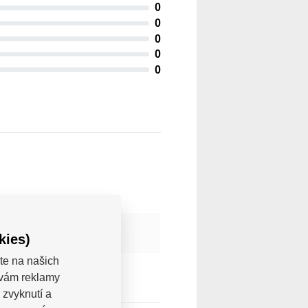
0
0
0
0
0
kies)
te na našich
a vám reklamy
 zvyknutí a