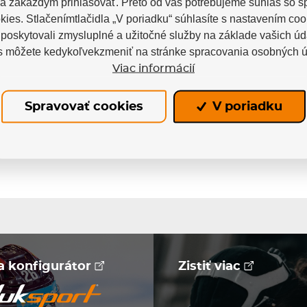
a zakaždým prihlasovať. Preto od vás potrebujeme súhlas so 
ies. Stlačenímtlačidla „V poriadku“ súhlasíte s nastavením coo
oskytovali zmysluplné a užitočné služby na základe vašich úd
s môžete kedykoľvekzmeniť na stránke spracovania osobných ú
Viac informácií
Skladom
Spravovať cookies
V poriadku
na konfigurátor
Zistiť viac