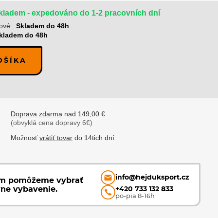
kladem - expedováno do 1-2 pracovních dní
ové:
Skladem do 48h
kladem do 48h
OŠÍKA
Doprava zdarma
nad 149,00 €
(obvyklá cena dopravy 6€)
Možnosť
vrátiť tovar
do 14tich dní
info@hejduksport.cz
ám pomôžeme vybrať
vne vybavenie.
+420 733 132 833
po-pia 8-16h