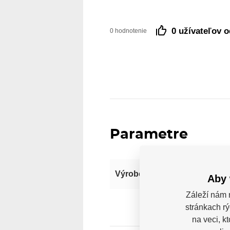
0 užívateľov 
0 hodnotenie
Parametre
Výrobce
Aby 
Záleží nám 
stránkach rý
na veci, k