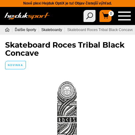
Nové plexi Hejduk OptiX je tu! Objav čistejší výhľad.
0
Ďalšie športy
Skateboardy
Skateboard Roces Tribal Black Concave
Skateboard Roces Tribal Black
Concave
NOVINKA