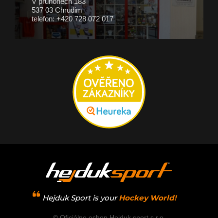
V průhonech 183
537 03 Chrudim
telefon: +420 728 072 017
Hejduk Sport is your
Hockey World!
© Oficiálne eshop Hejduk sport s.r.o.