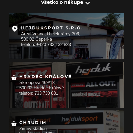
Všetko o nákupe
HEJDUKSPORT S.R.O.
Areál Vesna, U elektrárny 306,
530 02 Čeperka
telefon: +420 733 132 833
HRADEC KRÁLOVÉ
Škroupova 469/18
500 02 Hradec Králové
telefon: 733 739 881
CHRUDIM
Zimný štadión