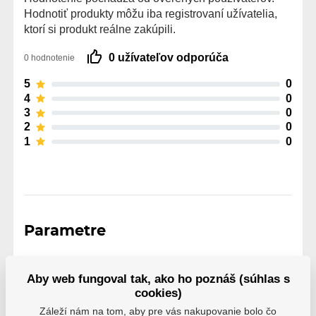
Hodnotiť produkty môžu iba registrovaní užívatelia,
ktorí si produkt reálne zakúpili.
0 užívateľov odporúča
0 hodnotenie
5
0
4
0
3
0
2
0
1
0
Parametre
Aby web fungoval tak, ako ho poznáš (súhlas s
Výrobce
Roces
cookies)
Záleží nám na tom, aby pre vás nakupovanie bolo čo