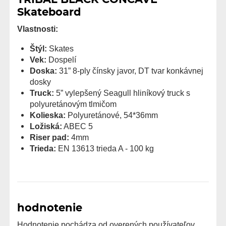
Skateboard
Vlastnosti:
Štýl:
Skates
Vek:
Dospelí
Doska:
31” 8-ply čínsky javor, DT tvar konkávnej
dosky
Truck:
5” vylepšený Seagull hliníkový truck s
polyuretánovým tlmičom
Kolieska:
Polyuretánové, 54*36mm
Ložiská:
ABEC 5
Riser pad:
4mm
Trieda:
EN 13613 trieda A - 100 kg
hodnotenie
Hodnotenie pochádza od overených používateľov.