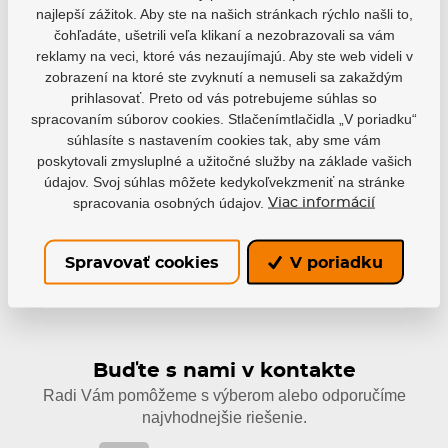
najlepší zážitok. Aby ste na našich stránkach rýchlo našli to,
čohľadáte, ušetrili veľa klikaní a nezobrazovali sa vám
reklamy na veci, ktoré vás nezaujímajú. Aby ste web videli v
zobrazení na ktoré ste zvyknutí a nemuseli sa zakaždým
Varianty
prihlasovať. Preto od vás potrebujeme súhlas so
spracovaním súborov cookies. Stlačenímtlačidla „V poriadku“
EAN: 8020187922775
súhlasíte s nastavením cookies tak, aby sme vám
poskytovali zmysluplné a užitočné služby na základe vašich
Skladom
61,78 €
údajov. Svoj súhlas môžete kedykoľvekzmeniť na stránke
spracovania osobných údajov.
Viac informácií
Spravovať cookies
V poriadku
Buďte s nami v kontakte
Radi Vám pomôžeme s výberom alebo odporučíme
najvhodnejšie riešenie.