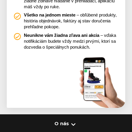
žiadne zdĺhavé hľadanie v prehliadači, aplikáciu
máš vždy po ruke.
Všetko na jednom mieste
– obľúbené produkty,
história objednávok, faktúry aj stav doručenia
prehľadne pokope.
Neunikne vám žiadna zľava ani akcia
– vďaka
notifikáciám budete vždy medzi prvými, ktorí sa
dozvedia o špeciálnych ponukách.
O nás