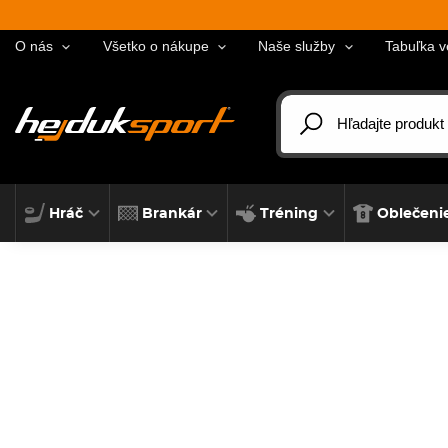
O nás
Všetko o nákupe
Naše služby
Tabuľka v
Hráč
Brankár
Tréning
Oblečeni