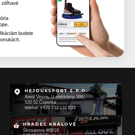
 zdĺhavé
ória
kope.
fikáciám budete
 ponukách.
HEJDUKSPORT S.R.O.
Areál Vesna, U elektrárny 306,
530 02 Čeperka
telefon: +420 733 132 833
HRADEC KRÁLOVÉ
Škroupova 469/18