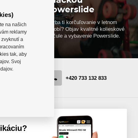
značkou
ou a
Powerslide
kies)
,
ávny
Chýba ti korčuľovanie v letnom
te na našich
kejových
období? Objav kvalitné kolieskové
a vám reklamy
korčule a vybavenie Powerslide.
 zvyknutí a
spracovaním
kies tak, aby
ajov. Svoj
dajov.
hejduksport.cz
+420 733 132 833
likáciu?