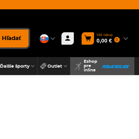
Váš nákup
Hľadať
0,00 €
0
Eshop
Ďalšie športy
Outlet
pre
inline