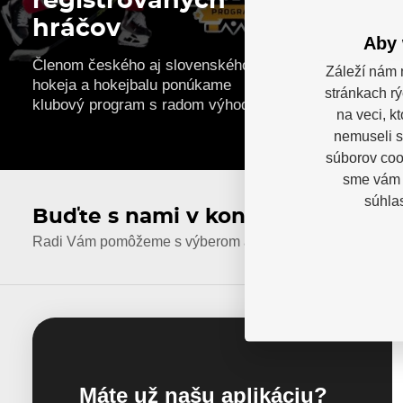
registrovaných
Vyrá
hráčov
plexi
Aby 
Členom českého aj slovenského
A vďaka n
Záleží nám 
hokeja a hokejbalu ponúkame
môžeš ple
stránkach rý
klubový program s radom výhod!
svojich pr
na veci, k
nemuseli s
súborov cook
sme vám p
súhla
Buďte s nami v kontakte
Radi Vám pomôžeme s výberom alebo odporučíme najvhod
Máte už našu aplikáciu?