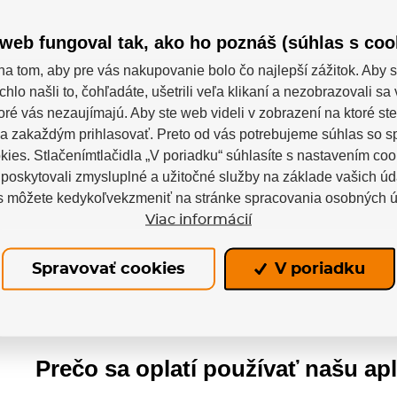
bame vlastné
Brúsenie, oprava výstroj
!
web fungoval tak, ako ho poznáš (súhlas s coo
tepelné tvarovanie korčúľ
ášmu konfigurátora si
skenovanie nohy pre spr
na tom, aby pre vás nakupovanie bolo čo najlepší zážitok. Aby s
xi navrhnúť presne podľa
výber korčúľ, výroba ho
chlo našli to, čohľadáte, ušetrili veľa klikaní a nezobrazovali s
edstáv a potrieb!
dresov a osušiek.
toré vás nezaujímajú. Aby ste web videli v zobrazení na ktoré ste
a zakaždým prihlasovať. Preto od vás potrebujeme súhlas so 
ies. Stlačenímtlačidla „V poriadku“ súhlasíte s nastavením coo
oskytovali zmysluplné a užitočné služby na základe vašich úd
s môžete kedykoľvekzmeniť na stránke spracovania osobných ú
Viac informácií
info@
nejšie riešenie.
Spravovať cookies
V poriadku
Prečo sa oplatí používať našu ap