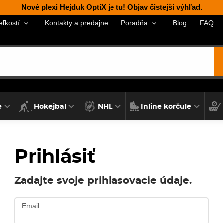
Nové plexi Hejduk OptiX je tu! Objav čistejší výhľad.
Kontakty a predajne
Blog
FAQ
eľkostí
Poradňa
e
Hokejbal
NHL
Inline korčule
Prihlásiť
Zadajte svoje prihlasovacie údaje.
Email