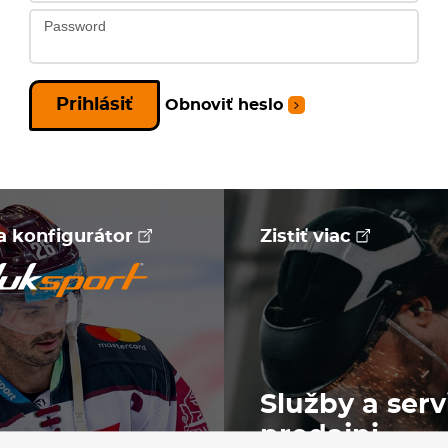
Password
Prihlásiť
Obnoviť heslo
na konfigurátor
Zistiť viac
Služby a serv
predajni