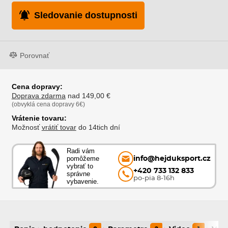
Sledovanie dostupnosti
Porovnať
Cena dopravy:
Doprava zdarma
nad 149,00 €
(obvyklá cena dopravy 6€)
Vrátenie tovaru:
Možnosť
vrátiť tovar
do 14tich dní
Radi vám
pomôžeme
info@hejduksport.cz
vybrať to
+420 733 132 833
správne
po-pia 8-16h
vybavenie.