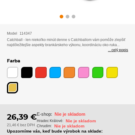
Model
114347
Catchball - len niekoľko minút denne s Catchballom vám pomôže zlepšiť
najdôležitejšie aspekty brankárskeho výkonu, koordináciu oko-ruka...
... celý popis
Farba
E-shop:
Nie je skladom
26,39 €
Nie je skladom
Hradec Králové:
21,46 € bez DPH
Nie je skladom
Chrudim:
Upozorníme vás, keď bude výrobok na sklade: