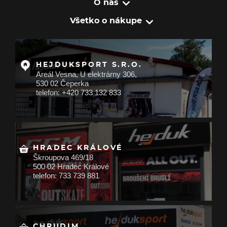
O nás
Všetko o nákupe
HEJDUKSPORT S.R.O.
Areál Vesna, U elektrárny 306,
530 02 Čeperka
telefon: +420 733 132 833
HRADEC KRÁLOVÉ
Škroupova 469/18
500 02 Hradec Králové
telefon: 733 739 881
CHRUDIM