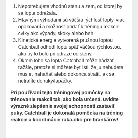
Nepotrebujete vhodnú stenu a zem, od ktorej by
sa lopta odrážala.
Hlavnými výhodami sú väčšia rýchlosť lopty, viac
opakovaní a možnosť pridať k tréningu reakcie
cviky ako výpady, skoky alebo beh.
Kinetická energia vytvorená pružnou loptou
Catchball odhodí loptu späť väčšou rýchlosťou,
ako by to bolo pri odraze od steny.
Okrem toho sa lopta Catchball môže hádzať
ťažšie, pretože si môžete byť istí, že ju nebudete
musieť naháňať alebo dokonca stratiť, ak sa
netrafíte do ruky/lapačky.
Pri používaní tejto tréningovej pomôcky na
trénovanie reakcií tak, ako bola určená, uvidíte
výrazné zlepšenie svojej schopnosti zastaviť
puky. Catchball je dokonalá pomôcka na tréning
reakcie a koordinácie ruka-oko pre brankárov!