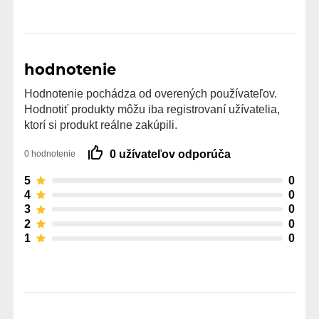
hodnotenie
Hodnotenie pochádza od overených používateľov.
Hodnotiť produkty môžu iba registrovaní užívatelia,
ktorí si produkt reálne zakúpili.
0 užívateľov odporúča
0 hodnotenie
5
0
4
0
3
0
2
0
1
0