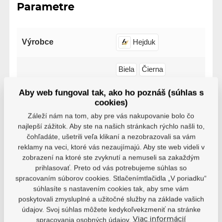
Parametre
Výrobce
Hejduk
Biela
Čierna
Červená
Modrá
Aby web fungoval tak, ako ho poznáš (súhlas s
Farba
Oranžová
Ružová
cookies)
Záleží nám na tom, aby pre vás nakupovanie bolo čo
Zelená
Žltá
Zlatá
najlepší zážitok. Aby ste na našich stránkach rýchlo našli to,
čohľadáte, ušetrili veľa klikaní a nezobrazovali sa vám
reklamy na veci, ktoré vás nezaujímajú. Aby ste web videli v
zobrazení na ktoré ste zvyknutí a nemuseli sa zakaždým
prihlasovať. Preto od vás potrebujeme súhlas so
spracovaním súborov cookies. Stlačenímtlačidla „V poriadku“
Video
súhlasíte s nastavením cookies tak, aby sme vám
poskytovali zmysluplné a užitočné služby na základe vašich
údajov. Svoj súhlas môžete kedykoľvekzmeniť na stránke
spracovania osobných údajov.
Viac informácií