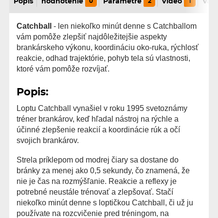
Popis
hodnotenie
0
Parametre
2
Video
1
Vari
Catchball
- len niekoľko minút denne s Catchballom
vám pomôže zlepšiť najdôležitejšie aspekty
brankárskeho výkonu, koordináciu oko-ruka, rýchlosť
reakcie, odhad trajektórie, pohyb tela sú vlastnosti,
ktoré vám pomôže rozvíjať.
Popis:
Loptu Catchball vynašiel v roku 1995 svetoznámy
tréner brankárov, keď hľadal nástroj na rýchle a
účinné zlepšenie reakcií a koordinácie rúk a očí
svojich brankárov.
Strela príklepom od modrej čiary sa dostane do
bránky za menej ako 0,5 sekundy, čo znamená, že
nie je čas na rozmýšľanie. Reakcie a reflexy je
potrebné neustále trénovať a zlepšovať. Stačí
niekoľko minút denne s loptičkou Catchball, či už ju
používate na rozcvičenie pred tréningom, na