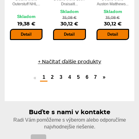
Outerstuff NHL...
Draisaitl...
Auston Matthews...
Skladom
Skladom
Skladom
35,08 €
35,08 €
19,38 €
30,12 €
30,12 €
Detail
Detail
Detail
+ Načítať ďalšie produkty
1
2
3
4
5
6
7
»
«
Buďte s nami v kontakte
Radi Vám pomôžeme s výberom alebo odporučíme
najvhodnejšie riešenie.