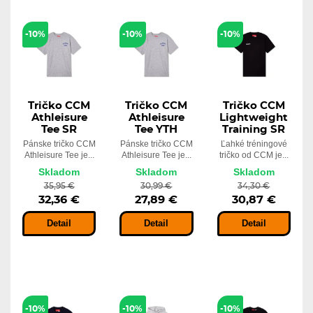
-10%
-10%
-10%
Tričko CCM
Tričko CCM
Tričko CCM
Athleisure
Athleisure
Lightweight
Tee SR
Tee YTH
Training SR
Pánske tričko CCM
Pánske tričko CCM
Ľahké tréningové
Athleisure Tee je...
Athleisure Tee je...
tričko od CCM je...
Skladom
Skladom
Skladom
35,95 €
30,99 €
34,30 €
32,36 €
27,89 €
30,87 €
Detail
Detail
Detail
-10%
-10%
-10%