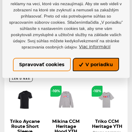
reklamy na veci, ktoré vás nezaujímajú. Aby ste web videli v
Mikina Joma
Triko CCM
Tréninkový
zobrazení na ktoré ste zvyknutí a nemuseli sa zakaždým
Crew V
Heritage SR
set
Sherwood
prihlasovať. Preto od vás potrebujeme súhlas so
Pánska mikina
Pánske tričko CCM
Joma spája...
Heritage – štýl a...
Ideálna sada pre
spracovaním súborov cookies. Stlačenímtlačidla „V poriadku“
tréningové...
súhlasíte s nastavením cookies tak, aby sme vám
Skladom
Skladom
poskytovali zmysluplné a užitočné služby na základe vašich
Skladom
35,95 €
23,97 €
údajov. Svoj súhlas môžete kedykoľvekzmeniť na stránke
41,32 €
32,36 €
16,78 €
spracovania osobných údajov.
Viac informácií
Detail
Detail
Detail
Spravovať cookies
V poriadku
LEN U NÁS
-10%
-10%
Triko Aycane
Mikina CCM
Triko CCM
Route Short
Heritage
Heritage YTH
Sleeve
Hood YTH