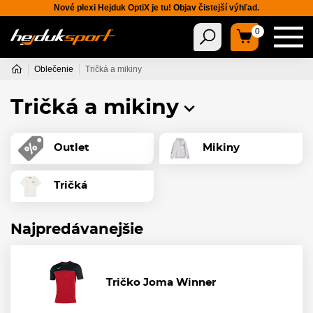
Nové plexi Hejduk OptiX je tu! Objav čistejší výhľad.
0
Oblečenie
Tričká a mikiny
Tričká a mikiny
Outlet
Mikiny
Tričká
Najpredávanejšie
Tričko Joma Winner