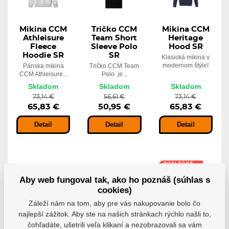
Mikina CCM
Tričko CCM
Mikina CCM
Athleisure
Team Short
Heritage
Fleece
Sleeve Polo
Hood SR
Hoodie SR
SR
Klasická mikina v
modernom štýle!
Pánska mikina
Tričko CCM Team
CCM Athleisure...
Polo je...
Skladom
Skladom
Skladom
73,14 €
56,61 €
73,14 €
65,83 €
50,95 €
65,83 €
Detail
Detail
Detail
POSLEDNÉ
KUSY
Aby web fungoval tak, ako ho poznáš (súhlas s
-10%
-30%
cookies)
Záleží nám na tom, aby pre vás nakupovanie bolo čo
najlepší zážitok. Aby ste na našich stránkach rýchlo našli to,
čohľadáte, ušetrili veľa klikaní a nezobrazovali sa vám