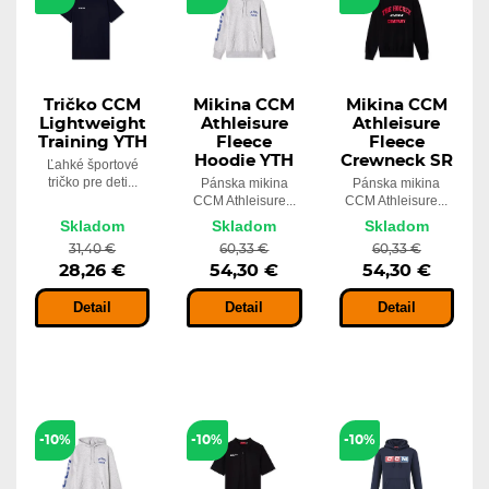
Tričko CCM
Mikina CCM
Mikina CCM
Lightweight
Athleisure
Athleisure
Training YTH
Fleece
Fleece
Hoodie YTH
Crewneck SR
Ľahké športové
tričko pre deti...
Pánska mikina
Pánska mikina
CCM Athleisure...
CCM Athleisure...
Skladom
Skladom
Skladom
31,40 €
60,33 €
60,33 €
28,26 €
54,30 €
54,30 €
Detail
Detail
Detail
-10%
-10%
-10%