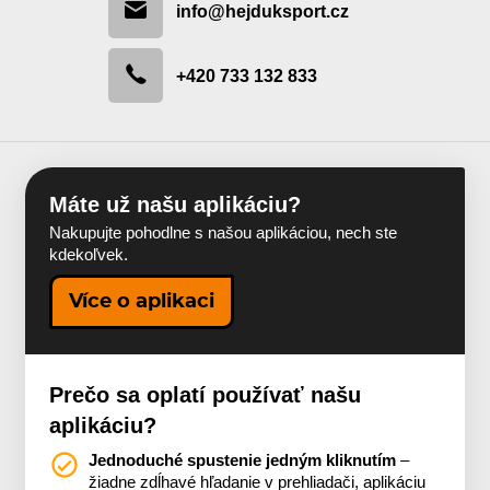
info@hejduksport.cz
+420 733 132 833
Máte už našu aplikáciu?
Nakupujte pohodlne s našou aplikáciou, nech ste
kdekoľvek.
Více o aplikaci
Prečo sa oplatí používať našu
aplikáciu?
Jednoduché spustenie jedným kliknutím
–
žiadne zdĺhavé hľadanie v prehliadači, aplikáciu