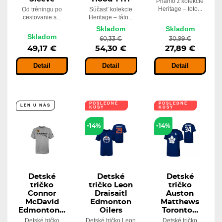
Priamo z kolekcie
Heritage – toto...
Od tréningu po
Súčasť kolekcie
cestovanie s...
Heritage – táto...
Skladom
Skladom
Skladom
60,33 €
30,99 €
49,17 €
54,30 €
27,89 €
Detail
Detail
Detail
POSLEDNÉ
POSLEDNÉ
LEN U NÁS
KUSY
KUSY
LEN U NÁS
LEN U NÁS
-14%
-14%
Detské
Detské
Detské
tričko
tričko Leon
tričko
Connor
Draisaitl
Auston
McDavid
Edmonton
Matthews
Edmonton...
Oilers
Toronto...
Detské tričko
Detské tričko Leon
Detské tričko