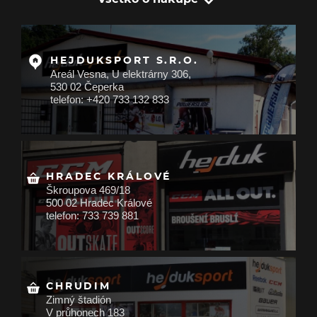
HEJDUKSPORT S.R.O.
Areál Vesna, U elektrárny 306,
530 02 Čeperka
telefon: +420 733 132 833
HRADEC KRÁLOVÉ
Škroupova 469/18
500 02 Hradec Králové
telefon: 733 739 881
CHRUDIM
Zimný štadión
V průhonech 183