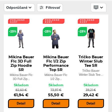
Skladom
57,81 €
Odporúčané
Filtrovať
POSLEDNÉ
POSLEDNÉ
POSLEDNÉ
-10%
KUSY
KUSY
KUSY
Tričko CCM Premium Training Tee
SR
-25%
-25%
-25%
41,32 €
Skladom
37,19 €
Mikina Bauer
Mikina Bauer
Tričko Bauer
Flc 3D Full
Flc 1/2 Zip
Winter Slub
Zip Hoodie
Performance
Tee SR
SR
Top SR
Tričko Bauer
Winter Slub Tee...
Mikina Bauer Flc
Mikina Bauer Flc
3D Full Zip...
1/2 Zip...
Skladom
Skladom
Skladom
82,60 €
73,97 €
39,21 €
61,94 €
55,50 €
29,42 €
Detail
Detail
Detail