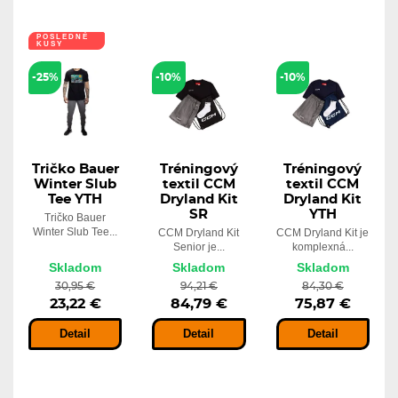
POSLEDNÉ
KUSY
-25%
-10%
-10%
Tričko Bauer
Tréningový
Tréningový
Winter Slub
textil CCM
textil CCM
Tee YTH
Dryland Kit
Dryland Kit
SR
YTH
Tričko Bauer
Winter Slub Tee...
CCM Dryland Kit
CCM Dryland Kit je
Senior je...
komplexná...
Skladom
Skladom
Skladom
30,95 €
94,21 €
84,30 €
23,22 €
84,79 €
75,87 €
Detail
Detail
Detail