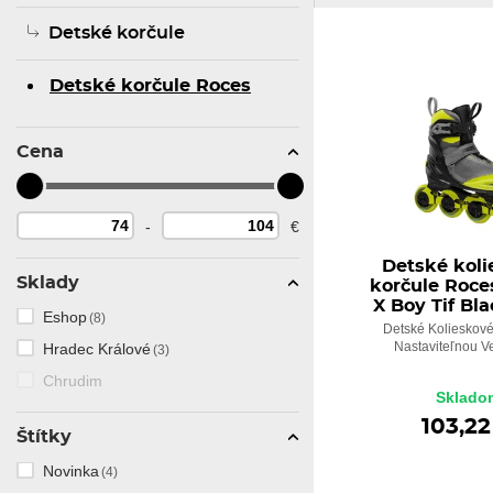
Detské korčule
Detské korčule Roces
Cena
-
€
Detské kol
Sklady
korčule Roc
X Boy Tif Bl
Eshop
(8)
Detské Kolieskové
Nastaviteľnou V
Hradec Králové
(3)
Chrudim
Sklado
103,22
Štítky
Novinka
(4)