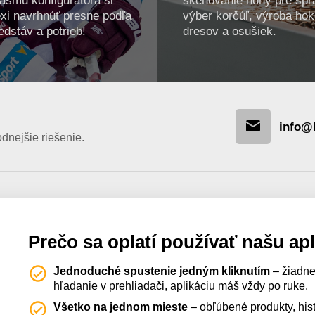
xi navrhnúť presne podľa
výber korčúľ, výroba ho
edstáv a potrieb!
dresov a osušiek.
info@
nejšie riešenie.
Prečo sa oplatí používať našu ap
Jednoduché spustenie jedným kliknutím
– žiadne
hľadanie v prehliadači, aplikáciu máš vždy po ruke.
Všetko na jednom mieste
– obľúbené produkty, hist