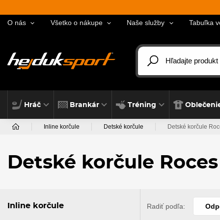
O nás
Všetko o nákupe
Naše služby
Tabuľka v
Hráč
Brankár
Tréning
Oblečeni
Inline korčule
Detské korčule
Detské korčule Ro
Detské korčule Roces
Inline korčule
Radiť podľa:
Odp