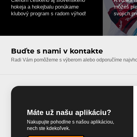
hokeja a hokejbalu ponúkame
môžeš ple
klubový program s radom výhod!
svojich pr
Buďte s nami v kontakte
Radi Vám pomôžeme s výberom alebo odporučíme najvhod
Máte už našu aplikáciu?
Nakupujte pohodlne s našou aplikáciou,
nech ste kdekoľvek.