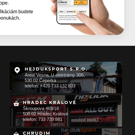
kope.
fikáciám budete
 ponukách.
HEJDUKSPORT S.R.O.
Areál Vesna, U elektrárny 306,
530 02 Čeperka
telefon: +420 733 132 833
HRADEC KRÁLOVÉ
Škroupova 469/18
500 02 Hradec Králové
telefon: 733 739 881
CHRUDIM