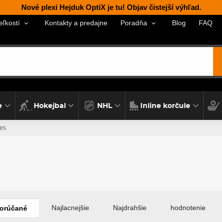
Nové plexi Hejduk OptiX je tu! Objav čistejší výhľad.
Kontakty a predajne
Blog
FAQ
eľkostí
Poradňa
e
Hokejbal
NHL
Inline korčule
ces
Najlacnejšie
Najdrahšie
hodnotenie
orúčané