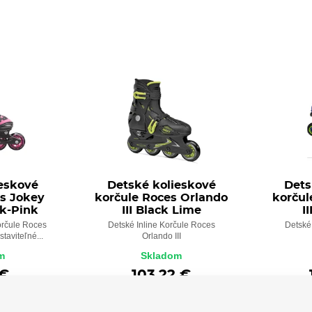
ieskové
Detské kolieskové
Dets
es Jokey
korčule Roces Orlando
korčul
ck-Pink
III Black Lime
I
orčule Roces
Detské Inline Korčule Roces
Detské
staviteľné...
Orlando III
m
Skladom
 €
103,22 €