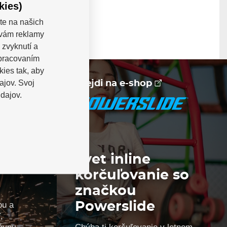
kies)
te na našich
a vám reklamy
 zvyknutí a
spracovaním
kies tak, aby
ajov. Svoj
Prejdi na e-shop
dajov.
Svet inline
is na
korčuľovanie so
značkou
ou a
Powerslide
,
ávny
Chýba ti korčuľovanie v letnom