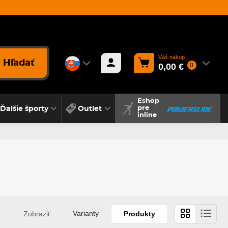
Váš nákup
Hľadať
0,00 €
0
Eshop
Ďalšie športy
Outlet
pre
inline
Varianty
Zobraziť:
Produkty