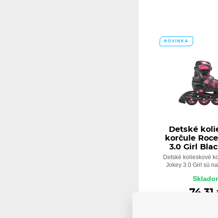
NOVINKA
Detské kol
korčule Roc
3.0 Girl Bla
Detské kolieskové k
Jokey 3.0 Girl sú na
Sklado
74,31