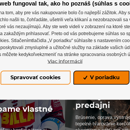
web fungoval tak, ako ho poznáš (súhlas s coo
na tom, aby pre vás nakupovanie bolo čo najlepší zážitok. Aby s
chlo našli to, čohľadáte, ušetrili veľa klikaní a nezobrazovali s
toré vás nezaujímajú. Aby ste web videli v zobrazení na ktoré ste
a zakaždým prihlasovať. Preto od vás potrebujeme súhlas so 
ies. Stlačenímtlačidla „V poriadku“ súhlasíte s nastavením coo
oskytovali zmysluplné a užitočné služby na základe vašich úd
na konfigurátor
Zistiť viac
s môžete kedykoľvekzmeniť na stránke spracovania osobných ú
Viac informácií
Spravovať cookies
V poriadku
Služby a serv
predajni
bame vlastné
Brúsenie, oprava výstroj
!
tepelné tvarovanie korčúľ
ášmu konfigurátora si
skenovanie nohy pre spr