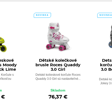
NOVINKA
NOVINK
ieskové
Dětské kolečkové
Dets
es Moody
brusle Roces Quaddy
korču
ack Lime
3.0 Girl
3.0 B
 Korčule s
Detské kolieskové korčule Roces
eľkosťou
Quaddy 3.0 Girl sú nastaviteľné...
Detské k
Jokey 3.
m
Skladom
 €
76,37 €