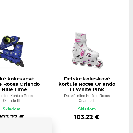
ké kolieskové
Detské kolieskové
e Roces Orlando
korčule Roces Orlando
II Blue Lime
III White Pink
 Inline Korčule Roces
Detské Inline Korčule Roces
Orlando III
Orlando III
Skladom
Skladom
103,22 €
103,22 €