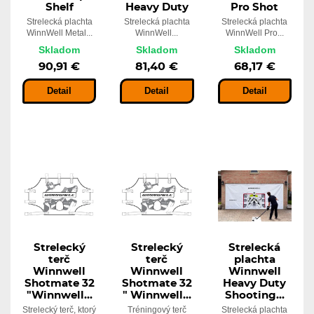
Shelf
Heavy Duty
Pro Shot
Strelecká plachta
Strelecká plachta
Strelecká plachta
WinnWell Metal...
WinnWell...
WinnWell Pro...
Skladom
Skladom
Skladom
90,91 €
81,40 €
68,17 €
Detail
Detail
Detail
Strelecký
Strelecký
Strelecká
terč
terč
plachta
Winnwell
Winnwell
Winnwell
Shotmate 32
Shotmate 32
Heavy Duty
"Winnwell...
" Winnwell...
Shooting...
Strelecký terč, ktorý
Tréningový terč
Strelecká plachta