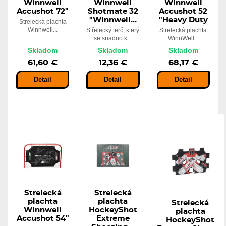
Winnwell
Winnwell
Winnwell
Accushot 72"
Shotmate 32
Accushot 52
"Winnwell...
"Heavy Duty
Strelecká plachta
Winnwell...
Střelecký terč, který
Strelecká plachta
se snadno k...
WinnWell...
Skladom
Skladom
Skladom
61,60 €
12,36 €
68,17 €
Detail
Detail
Detail
Strelecká
Strelecká
plachta
plachta
Strelecká
Winnwell
HockeyShot
plachta
Accushot 54"
Extreme
HockeyShot