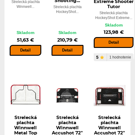
Shooting...
Extreme Shooter
Strelecká plachta
Winnwell...
Tutor
Strelecká plachta
HockeyShot...
Strelecká plachta
HockeyShot Extreme...
Skladom
123,98 €
Skladom
Skladom
51,63 €
210,79 €
Detail
Detail
Detail
5
1 hodnotenie
Strelecká
Strelecká
Strelecká
plachta
plachta
plachta
Winnwell
Winnwell
Winnwell
Metal Top
Accushot 72"
Accushot 72"