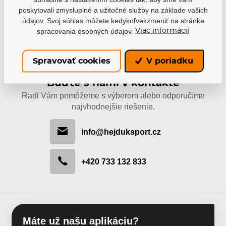
82,64 €
38,82 €
poskytovali zmysluplné a užitočné služby na základe vašich
Detail
Detail
údajov. Svoj súhlas môžete kedykoľvekzmeniť na stránke
spracovania osobných údajov.
Viac informácií
Spravovať cookies
V poriadku
Buďte s nami v kontakte
Radi Vám pomôžeme s výberom alebo odporučíme
najvhodnejšie riešenie.
info@hejduksport.cz
+420 733 132 833
Máte už našu aplikáciu?