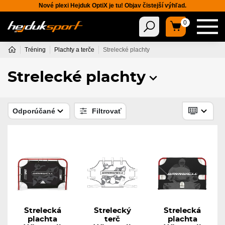
Nové plexi Hejduk OptiX je tu! Objav čistejší výhľad.
0
Tréning
Plachty a terče
Strelecké plachty
Strelecké plachty
Odporúčané
Filtrovať
Strelecká
Strelecký
Strelecká
plachta
terč
plachta