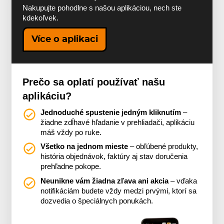
Nakupujte pohodlne s našou aplikáciou, nech ste
kdekoľvek.
Více o aplikaci
Prečo sa oplatí používať našu
aplikáciu?
Jednoduché spustenie jedným kliknutím
–
žiadne zdĺhavé hľadanie v prehliadači, aplikáciu
máš vždy po ruke.
Všetko na jednom mieste
– obľúbené produkty,
história objednávok, faktúry aj stav doručenia
prehľadne pokope.
Neunikne vám žiadna zľava ani akcia
– vďaka
notifikáciám budete vždy medzi prvými, ktorí sa
dozvedia o špeciálnych ponukách.