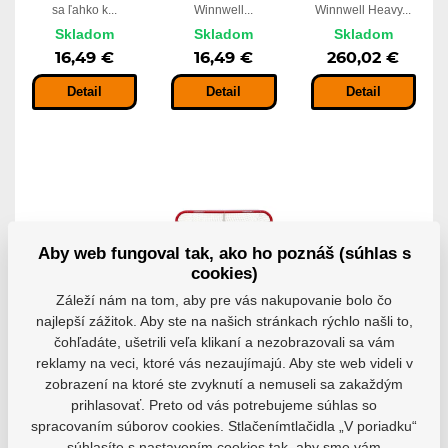
sa ľahko k...
Winnwell...
Winnwell Heavy...
Skladom
Skladom
Skladom
16,49 €
16,49 €
260,02 €
Detail
Detail
Detail
Aby web fungoval tak, ako ho poznáš (súhlas s
cookies)
Záleží nám na tom, aby pre vás nakupovanie bolo čo
Zníženie
Terč
najlepší zážitok. Aby ste na našich stránkach rýchlo našli to,
brvna Hejduk
Winnwell
čohľadáte, ušetrili veľa klikaní a nezobrazovali sa vám
Puck-Back
Zníženie brvna je
reklamy na veci, ktoré vás nezaujímajú. Aby ste web videli v
Target
hokejová...
zobrazení na ktoré ste zvyknutí a nemuseli sa zakaždým
Terč Winnwell
prihlasovať. Preto od vás potrebujeme súhlas so
Puck-Back Target...
spracovaním súborov cookies. Stlačenímtlačidla „V poriadku“
Skladom
Skladom
súhlasíte s nastavením cookies tak, aby sme vám