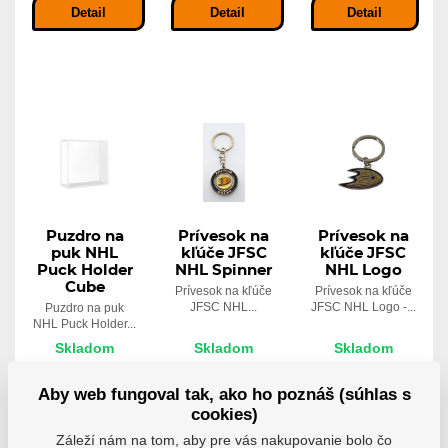
Detail
Detail
Detail
Puzdro na
Prívesok na
Prívesok na
puk NHL
kľúče JFSC
kľúče JFSC
Puck Holder
NHL Spinner
NHL Logo
Cube
Prívesok na kľúče
Prívesok na kľúče
JFSC NHL...
JFSC NHL Logo -...
Puzdro na puk
NHL Puck Holder...
Skladom
Skladom
Skladom
10,29 €
12,81 €
10,29 €
Aby web fungoval tak, ako ho poznáš (súhlas s
Detail
Detail
Detail
cookies)
Záleží nám na tom, aby pre vás nakupovanie bolo čo