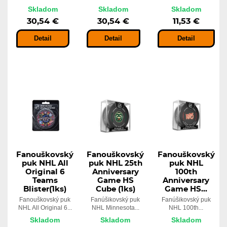
Skladom
Skladom
Skladom
30,54 €
30,54 €
11,53 €
Detail
Detail
Detail
Fanouškovský
Fanouškovský
Fanouškovský
puk NHL All
puk NHL 25th
puk NHL
Original 6
Anniversary
100th
Teams
Game HS
Anniversary
Blister(1ks)
Cube (1ks)
Game HS...
Fanouškovský puk
Fanúšikovský puk
Fanúšikovský puk
NHL All Original 6...
NHL Minnesota...
NHL 100th...
Skladom
Skladom
Skladom