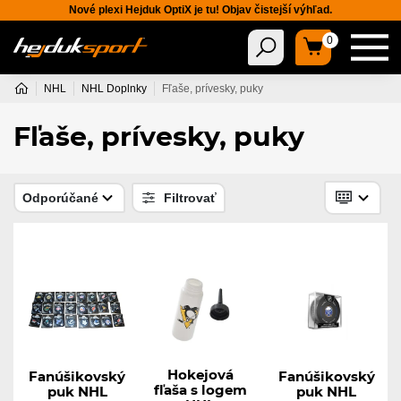
Nové plexi Hejduk OptiX je tu! Objav čistejší výhľad.
0
NHL
NHL Doplnky
Fľaše, prívesky, puky
Fľaše, prívesky, puky
Odporúčané
Filtrovať
Hokejová
Fanúšikovský
Fanúšikovský
fľaša s logem
puk NHL
puk NHL