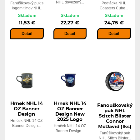
NHL dovezený...
Fanúšikovský puk s
Podtácka NHL
logom tímov NHL.
Coasters Cube...
Skladom
Skladom
Skladom
11,53 €
22,27 €
24,75 €
Detail
Detail
Detail
Hrnek NHL 14
Hrnek NHL 14
Fanouškovský
OZ Banner
OZ Banner
puk NHL
Design
Design New
Stitch Blister
2025 Logo
Hrnček NHL 14 OZ
Connor
Banner Design...
Hrnček NHL 14 OZ
McDavid (1ks)
Banner Design...
Fanúšikovský puk
NHL Stitch Blister...