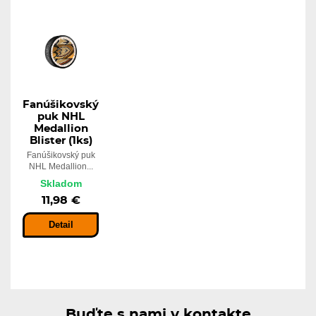
Fanúšikovský
puk NHL
Medallion
Blister (1ks)
Fanúšikovský puk
NHL Medallion...
Skladom
11,98 €
Detail
Buďte s nami v kontakte