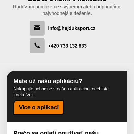
Radi Vám pomôžeme s výberom alebo odporučíme
najvhodnejšie riešenie.
info@hejduksport.cz
+420 733 132 833
Máte už našu aplikáciu?
Nakupujte pohodlne s našou aplikáciou, nech ste
kdekoľvek.
Více o aplikaci
Prečo sa oplatí používať našu