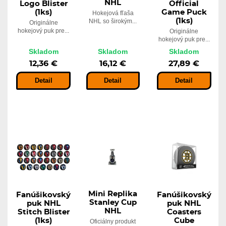
NHL
Logo Blister
Official
(1ks)
Game Puck
Hokejová fľaša
(1ks)
NHL so širokým...
Originálne
hokejový puk pre...
Originálne
hokejový puk pre...
Skladom
Skladom
Skladom
12,36 €
16,12 €
27,89 €
Detail
Detail
Detail
Mini Replika
Fanúšikovský
Fanúšikovský
Stanley Cup
puk NHL
puk NHL
NHL
Stitch Blister
Coasters
(1ks)
Cube
Oficiálny produkt