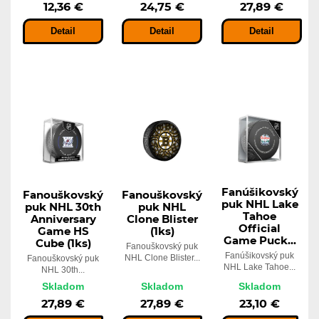
12,36 €
24,75 €
27,89 €
Detail
Detail
Detail
Fanúšikovský
Fanouškovský
Fanouškovský
puk NHL Lake
puk NHL 30th
puk NHL
Tahoe
Anniversary
Clone Blister
Official
Game HS
(1ks)
Game Puck...
Cube (1ks)
Fanouškovský puk
Fanúšikovský puk
NHL Clone Blister...
Fanouškovský puk
NHL Lake Tahoe...
NHL 30th...
Skladom
Skladom
Skladom
27,89 €
27,89 €
23,10 €