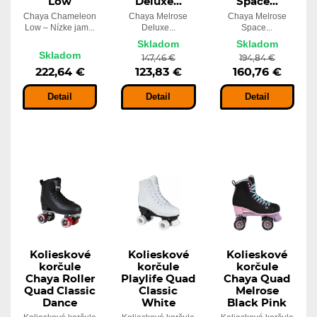
Low
Deluxe...
Space...
Chaya Chameleon
Chaya Melrose
Chaya Melrose
Low – Nízke jam...
Deluxe...
Space...
Skladom
Skladom
Skladom
147,46 €
194,84 €
222,64 €
123,83 €
160,76 €
Detail
Detail
Detail
Kolieskové
Kolieskové
Kolieskové
korčule
korčule
korčule
Chaya Roller
Playlife Quad
Chaya Quad
Quad Classic
Classic
Melrose
Dance
White
Black Pink