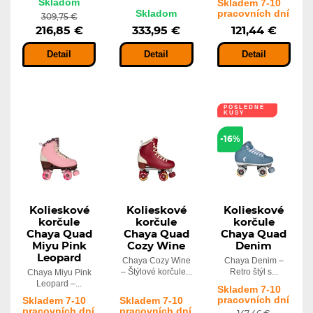
Skladom
Skladem 7-10
Skladom
pracovních dní
309,75 €
216,85 €
333,95 €
121,44 €
Detail
Detail
Detail
POSLEDNÉ
KUSY
-16%
Kolieskové
Kolieskové
Kolieskové
korčule
korčule
korčule
Chaya Quad
Chaya Quad
Chaya Quad
Miyu Pink
Cozy Wine
Denim
Leopard
Chaya Cozy Wine
Chaya Denim –
– Štýlové korčule...
Retro štýl s...
Chaya Miyu Pink
Leopard –...
Skladem 7-10
pracovních dní
Skladem 7-10
Skladem 7-10
pracovních dní
pracovních dní