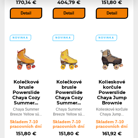
170,14 €
404,79 €
151,80 €
Detail
Detail
Detail
NOVINKA
NOVINKA
NOVINKA
Kolečkové
Kolečkové
Kolieskové
brusle
brusle
korčule
Powerslide
Powerslide
Powerslide
Chaya Cozy
Chaya Cozy
Chaya Jump
Summer...
Summer...
Brownie
Chaya Summer
Chaya Summer
Kolieskové korčule
Breeze Yellow sú...
Breeze Yellow sú...
Chaya Jump...
Skladem 7-10
Skladem 7-10
Skladem 7-10
pracovních dní
pracovních dní
pracovních dní
151,80 €
151,80 €
161,92 €