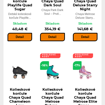
korčule
Chaya Quad
Chaya Quad
Playlife Quad
Dark Soul
Deluxe Starry
Sugar
Night
Chaya Park Dark
Soul – Prvé...
Detské kolieskové
Chaya Melrose
korčule Playlife...
Deluxe Starry...
Skladom
Skladom
Skladom
40,48 €
354,19 €
141,68 €
Detail
Detail
Detail
POSLEDNÉ
POSLEDNÉ
KUSY
KUSY
-16%
-17%
Kolieskové
Kolieskové
Kolieskové
korčule
korčule
korčule
Chaya Quad
Chaya Quad
Chaya Quad
Chameleon
Melrose
Melrose Elite