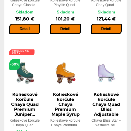
Kolieskové korčule
Kolieskové korčule
Kolieskové korčule
Chaya Classic...
Playlife Quad...
Chay Quad...
Skladom
Skladom
Skladom
151,80 €
101,20 €
121,44 €
Detail
Detail
Detail
POSLEDNÉ
KUSY
-30%
Kolieskové
Kolieskové
Kolieskové
korčule
korčule
korčule
Chaya Quad
Chaya
Chaya Quad
Premium
Premium
Bliss
Juniper...
Maple Syrup
Adjustable
Kolieskové korčule
Kolieskové korčule
Chaya Bliss Star –
Chaya Quad...
Chaya Premium...
Nastaviteľné...