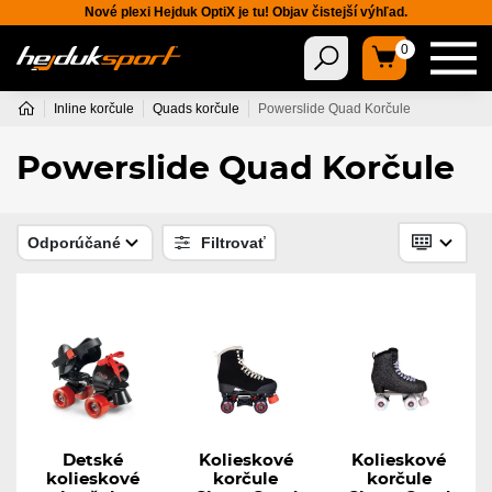
Nové plexi Hejduk OptiX je tu! Objav čistejší výhľad.
0
Inline korčule
Quads korčule
Powerslide Quad Korčule
Powerslide Quad Korčule
Odporúčané
Filtrovať
Detské
Kolieskové
Kolieskové
kolieskové
korčule
korčule