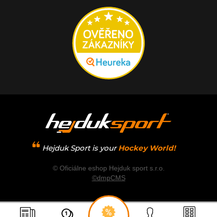
Hejduk Sport is your
Hockey World!
© Oficiálne eshop Hejduk sport s.r.o.
©dmpCMS