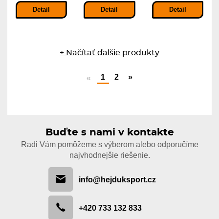
Detail
Detail
Detail
+ Načítať ďalšie produkty
1
2
»
«
Buďte s nami v kontakte
Radi Vám pomôžeme s výberom alebo odporučíme
najvhodnejšie riešenie.
info@hejduksport.cz
+420 733 132 833