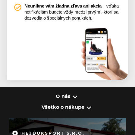
Neunikne vám žiadna zľava ani akcia
– vďaka
notifikáciám budete vždy medzi prvými, ktorí sa
dozvedia o špeciálnych ponukách.
O nás
Všetko o nákupe
HEJDUKSPORT S.R.O.