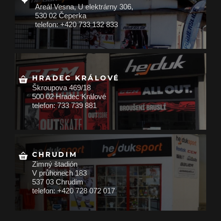
Areál Vesna, U elektrárny 306,
530 02 Čeperka
telefon: +420 733 132 833
HRADEC KRÁLOVÉ
Škroupova 469/18
500 02 Hradec Králové
telefon: 733 739 881
CHRUDIM
Zimný štadión
V průhonech 183
537 03 Chrudim
telefon: +420 728 072 017