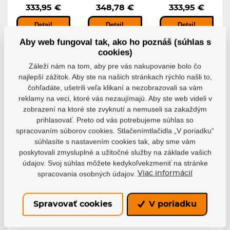
333,95 €
348,78 €
333,95 €
Detail
Detail
Detail
Aby web fungoval tak, ako ho poznáš (súhlas s
cookies)
POSLEDNÉ
Záleží nám na tom, aby pre vás nakupovanie bolo čo
NOVINKA
KUSY
najlepší zážitok. Aby ste na našich stránkach rýchlo našli to,
čohľadáte, ušetrili veľa klikaní a nezobrazovali sa vám
-13%
reklamy na veci, ktoré vás nezaujímajú. Aby ste web videli v
zobrazení na ktoré ste zvyknutí a nemuseli sa zakaždým
prihlasovať. Preto od vás potrebujeme súhlas so
spracovaním súborov cookies. Stlačenímtlačidla „V poriadku“
Kolieskové
Kolieskové
Kolečkové
súhlasíte s nastavením cookies tak, aby sme vám
korčule
korčule
brusle
poskytovali zmysluplné a užitočné služby na základe vašich
Chaya Quad
Chaya Quad
Powerslide
údajov. Svoj súhlas môžete kedykoľvekzmeniť na stránke
Melrose Elite
Nomade
Chaya Cozy
spracovania osobných údajov.
Viac informácií
Purple Evil
Summer...
A high-cut, ultra-
durable and...
Chaya Melrose
Chaya Summer
Elite Purple Evil -...
Breeze Cream sú...
Spravovať cookies
V poriadku
Skladem 7-10
pracovních dní
Skladem 7-10
Skladem 7-10
pracovních dní
pracovních dní
194,84 €