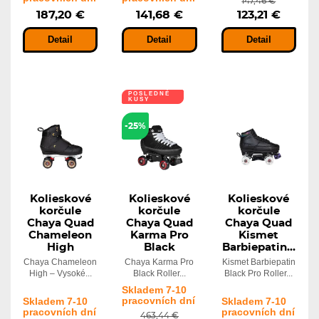
147,46 €
187,20 €
141,68 €
123,21 €
Detail
Detail
Detail
POSLEDNÉ
KUSY
-25%
Kolieskové
Kolieskové
Kolieskové
korčule
korčule
korčule
Chaya Quad
Chaya Quad
Chaya Quad
Chameleon
Karma Pro
Kismet
High
Black
Barbiepatin...
Chaya Chameleon
Chaya Karma Pro
Kismet Barbiepatin
High – Vysoké...
Black Roller...
Black Pro Roller...
Skladem 7-10
pracovních dní
Skladem 7-10
Skladem 7-10
pracovních dní
pracovních dní
463,44 €