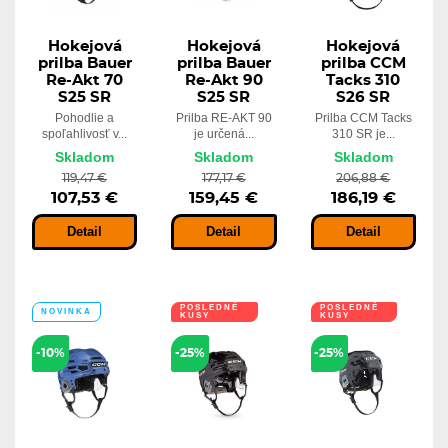
Hokejová
Hokejová
Hokejová
prilba Bauer
prilba Bauer
prilba CCM
Re-Akt 70
Re-Akt 90
Tacks 310
S25 SR
S25 SR
S26 SR
Pohodlie a
Prilba RE-AKT 90
Prilba CCM Tacks
spoľahlivosť v...
je určená...
310 SR je...
Skladom
Skladom
Skladom
119,47 €
177,17 €
206,88 €
107,53 €
159,45 €
186,19 €
Detail
Detail
Detail
POSLEDNÉ
POSLEDNÉ
NOVINKA
KUSY
KUSY
-10%
-25%
-25%