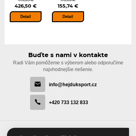
473,89 €
173,05 €
426,50 €
155,74 €
Detail
Detail
Buďte s nami v kontakte
Radi Vám pomôžeme s výberom alebo odporučíme
najvhodnejšie riešenie.
info@hejduksport.cz
+420 733 132 833