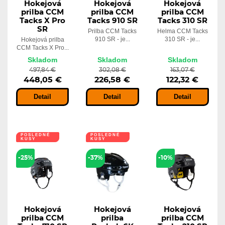
Hokejová
Hokejová
Hokejová
prilba CCM
prilba CCM
prilba CCM
Tacks X Pro
Tacks 910 SR
Tacks 310 SR
SR
Prilba CCM Tacks
Helma CCM Tacks
910 SR - je...
310 SR - je...
Hokejová prilba
CCM Tacks X Pro...
Skladom
Skladom
Skladom
497,84 €
302,08 €
163,07 €
448,05 €
226,58 €
122,32 €
Detail
Detail
Detail
POSLEDNÉ
POSLEDNÉ
KUSY
KUSY
-25%
-37%
-10%
Hokejová
Hokejová
Hokejová
prilba CCM
prilba
prilba CCM