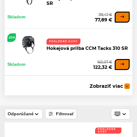
SR
119,47 €
Skladom
77,89 €
-25%
POSLEDNÉ KUSY
Hokejová prilba CCM Tacks 310 SR
163,07 €
Skladom
122,32 €
-10%
Zobraziť viac
Náhradný upevňovací pásik k
helme pod bradu Bauer
1,61 €
Skladom
Odporúčané
Filtrovať
1,45 €
POSLEDNÉ
KUSY
-10%