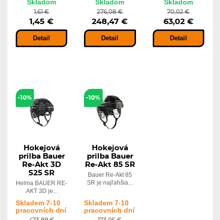
Skladom
Skladom
Skladom
1,61 €
276,08 €
70,02 €
1,45 €
248,47 €
63,02 €
Detail
Detail
Detail
-10%
-10%
Hokejová
Hokejová
prilba Bauer
prilba Bauer
Re-Akt 3D
Re-Akt 85 SR
S25 SR
Bauer Re-Akt 85
SR je najľahšia...
Helma BAUER RE-
AKT 3D je...
Skladem 7-10
Skladem 7-10
pracovních dní
pracovních dní