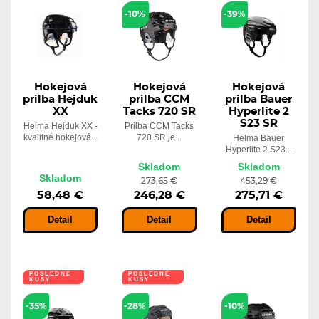
Hokejová prilba CCM Tacks 210 SR
-10%
-39%
128,99 €
Skladom
116,09 €
Hokejová
Hokejová
Hokejová
prilba Hejduk
prilba CCM
prilba Bauer
XX
Tacks 720 SR
Hyperlite 2
S23 SR
Helma Hejduk XX -
Prilba CCM Tacks
kvalitné hokejová...
720 SR je...
Helma Bauer
Hyperlite 2 S23...
Skladom
Skladom
Skladom
273,65 €
453,29 €
58,48 €
246,28 €
275,71 €
Detail
Detail
Detail
POSLEDNÉ
POSLEDNÉ
KUSY
KUSY
-35%
-28%
-10%