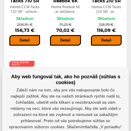
Tacks 710 SR
Reebok 6K
Tacks 210 SR
Helma CCM Tacks
Helma Reebok 6K
Helma CCM Tacks
710 SR - určená...
- je obľúbený...
210 SR - je...
Skladom
Skladom
Skladom
208,94 €
111,23 €
128,99 €
156,73 €
70,02 €
116,09 €
Detail
Detail
Detail
POSLEDNÉ
KUSY
Aby web fungoval tak, ako ho poznáš (súhlas s
-25%
-10%
cookies)
Záleží nám na tom, aby pre vás nakupovanie bolo čo
najlepší zážitok. Aby ste na našich stránkach rýchlo našli to,
čohľadáte, ušetrili veľa klikaní a nezobrazovali sa vám
Hokejová
Hokejová
Potítko
reklamy na veci, ktoré vás nezaujímajú. Aby ste web videli v
prilba CCM
prilba CCM
NoSweat do
zobrazení na ktoré ste zvyknutí a nemuseli sa zakaždým
Super Tacks
Tacks 70 SR
helmy 1mm
prihlasovať. Preto od vás potrebujeme súhlas so
X SR
(1ks)
Prilba CCM Tacks
70 je rekreačná...
spracovaním súborov cookies. Stlačenímtlačidla „V poriadku“
Helma CCM Super
1 mm potný pásik