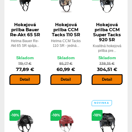
Hokejová
Hokejová
Hokejová
prilba Bauer
prilba CCM
prilba CCM
Re-Akt 65 SR
Tacks 110 SR
Super Tacks
920 SR
Helma Bauer Re-
Helma CCM Tacks
Akt 65 SR spája...
110 SR - jedná...
Kvalitná hokejová
prilba pre...
Skladom
Skladom
Skladom
119,47 €
85,27 €
338,35 €
77,89 €
60,99 €
304,51 €
Detail
Detail
Detail
NOVINKA
-10%
-10%
-10%