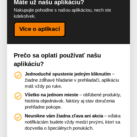
Máte už našu aplikáciu?
Nakupujte pohodlne s našou aplikáciou, nech ste
kdekoľvek.
Více o aplikaci
Prečo sa oplatí používať našu
aplikáciu?
Jednoduché spustenie jedným kliknutím
–
žiadne zdĺhavé hľadanie v prehliadači, aplikáciu
máš vždy po ruke.
Všetko na jednom mieste
– obľúbené produkty,
história objednávok, faktúry aj stav doručenia
prehľadne pokope.
Neunikne vám žiadna zľava ani akcia
– vďaka
notifikáciám budete vždy medzi prvými, ktorí sa
dozvedia o špeciálnych ponukách.