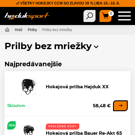
🏒 VŠETKY HOKEJKY CCM SO ZĽAVOU 30 % | IBA 10.–16. 8.
0
Hráč
Prilby
Prilby bez mriežky
Prilby bez mriežky
Najpredávanejšie
Hokejová prilba Hejduk XX
Skladom
58,48 €
-35%
POSLEDNÉ KUSY
Hokejová prilba Bauer Re-Akt 65