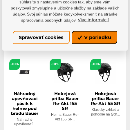
Tacks X SR - je...
prilby NoSweat s...
súhlasíte s nastavením cookies tak, aby sme vám
Skladom
Skladom
poskytovali zmysluplné a užitočné služby na základe vašich
Skladom
485,43 €
93,96 €
údajov. Svoj súhlas môžete kedykoľvekzmeniť na stránke
364,06 €
84,57 €
5,32 €
spracovania osobných údajov.
Viac informácií
Detail
Detail
Detail
Spravovať cookies
V poriadku
-10%
-10%
-10%
Náhradný
Hokejová
Hokejová
upevňovací
prilba Bauer
prilba Bauer
pásik k
Re-Akt 155
Re-Akt 55 SR
helme pod
SR
Klasický vzhľad a
bradu Bauer
pohodlie na tých...
Helma Bauer Re-
Akt 155 SR...
Náhradný
upevňovací...