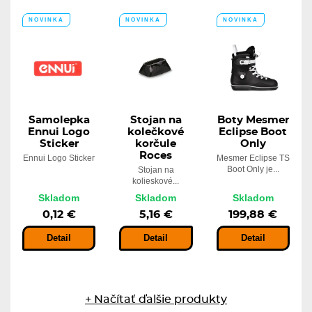
NOVINKA
NOVINKA
NOVINKA
Samolepka
Stojan na
Boty Mesmer
Ennui Logo
kolečkové
Eclipse Boot
Sticker
korčule
Only
Roces
Ennui Logo Sticker
Mesmer Eclipse TS
Boot Only je...
Stojan na
kolieskové...
Skladom
Skladom
Skladom
0,12 €
5,16 €
199,88 €
Detail
Detail
Detail
+ Načítať ďalšie produkty