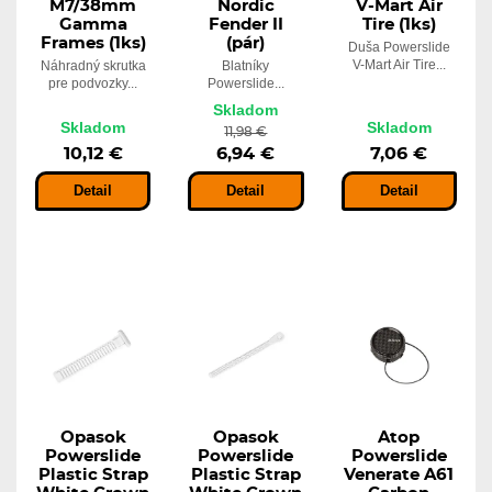
M7/38mm
Nordic
V-Mart Air
Gamma
Fender II
Tire (1ks)
Frames (1ks)
(pár)
Duša Powerslide
V-Mart Air Tire...
Náhradný skrutka
Blatníky
pre podvozky...
Powerslide...
Skladom
Skladom
Skladom
11,98 €
10,12 €
6,94 €
7,06 €
Detail
Detail
Detail
Opasok
Opasok
Atop
Powerslide
Powerslide
Powerslide
Plastic Strap
Plastic Strap
Venerate A61