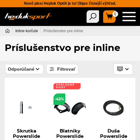
Nové plexi Hejduk OptiX je tu! Objav čistejší výhľad.
0
Inline korčule
Príslušenstvo pre inline
Príslušenstvo pre inline
Odporúčané
Filtrovať
POSLEDNÉ
KUSY
-42%
Skrutka
Blatníky
Duša
Powerslide
Powerslide
Powerslide