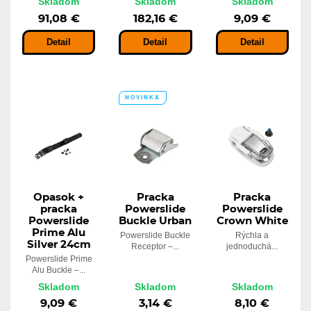
Skladom
Skladom
Skladom
91,08 €
182,16 €
9,09 €
Detail
Detail
Detail
NOVINKA
Opasok +
Pracka
Pracka
pracka
Powerslide
Powerslide
Powerslide
Buckle Urban
Crown White
Prime Alu
Powerslide Buckle
Rýchla a
Silver 24cm
Receptor –...
jednoduchá...
Powerslide Prime
Alu Buckle –...
Skladom
Skladom
Skladom
9,09 €
3,14 €
8,10 €