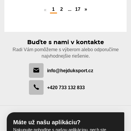
1
2
...
17
»
«
Buďte s nami v kontakte
Radi Vám pomôžeme s výberom alebo odporučíme
najvhodnejšie riešenie.
info@hejduksport.cz
+420 733 132 833
Máte už našu aplikáciu?
Nakupujte pohodlne s našou aplikáciou, nech ste