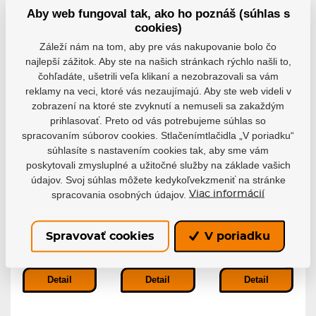
Aby web fungoval tak, ako ho poznáš (súhlas s
cookies)
Záleží nám na tom, aby pre vás nakupovanie bolo čo
NOVINKA
najlepší zážitok. Aby ste na našich stránkach rýchlo našli to,
čohľadáte, ušetrili veľa klikaní a nezobrazovali sa vám
reklamy na veci, ktoré vás nezaujímajú. Aby ste web videli v
zobrazení na ktoré ste zvyknutí a nemuseli sa zakaždým
prihlasovať. Preto od vás potrebujeme súhlas so
spracovaním súborov cookies. Stlačenímtlačidla „V poriadku“
Šnúrky
Caliber Tool
Rukavice
súhlasíte s nastavením cookies tak, aby sme vám
Powerslide
Powerslide
Swings Aero
poskytovali zmysluplné a užitočné služby na základe vašich
Venerate
Wicked
Glove Black
údajov. Svoj súhlas môžete kedykoľvekzmeniť na stránke
Classic
Wicked Caliber
Rukavice Swings
spracovania osobných údajov.
Viac informácií
White
Tool je praktický...
Aero Gloves...
Predstavujeme
šnúrky Venerate...
Spravovať cookies
V poriadku
Skladom
Skladom
Skladom
5,04 €
111,32 €
28,34 €
Detail
Detail
Detail