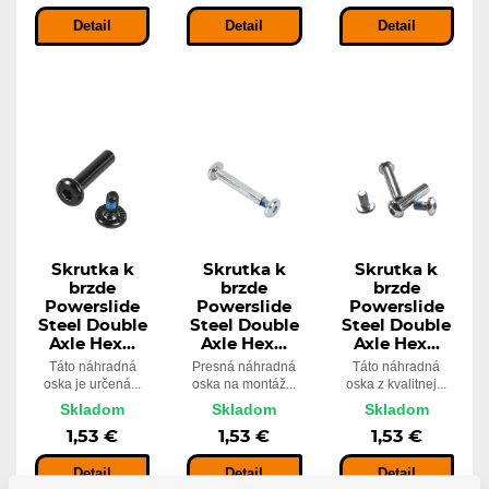
Detail
Detail
Detail
Skrutka k
Skrutka k
Skrutka k
brzde
brzde
brzde
Powerslide
Powerslide
Powerslide
Steel Double
Steel Double
Steel Double
Axle Hex...
Axle Hex...
Axle Hex...
Táto náhradná
Presná náhradná
Táto náhradná
oska je určená...
oska na montáž...
oska z kvalitnej...
Skladom
Skladom
Skladom
1,53 €
1,53 €
1,53 €
Detail
Detail
Detail