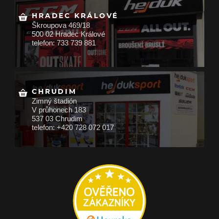
HRADEC KRÁLOVÉ
Škroupova 469/18
500 02 Hradec Králové
telefon: 733 739 881
CHRUDIM
Zimný štadión
V průhonech 183
537 03 Chrudim
telefon: +420 728 072 017