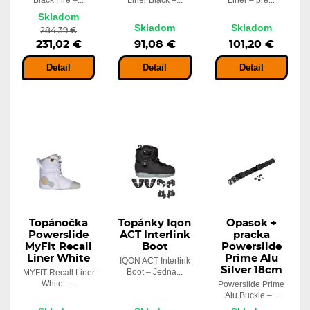
Black Fire –...
Liner Black –...
Liner – pre...
Skladom
Skladom
Skladom
284,39 €
231,02 €
91,08 €
101,20 €
Detail
Detail
Detail
Topánočka
Topánky Iqon
Opasok +
Powerslide
ACT Interlink
pracka
MyFit Recall
Boot
Powerslide
Liner White
Prime Alu
IQON ACT Interlink
Silver 18cm
Boot – Jedna...
MYFIT Recall Liner
White –...
Powerslide Prime
Alu Buckle –...