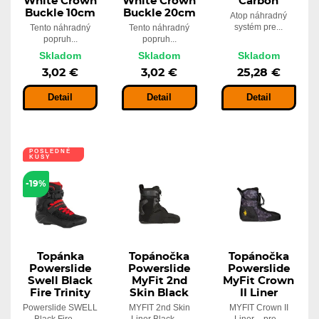
White Crown
White Crown
Carbon
Buckle 10cm
Buckle 20cm
Atop náhradný
systém pre...
Tento náhradný
Tento náhradný
popruh...
popruh...
Skladom
Skladom
Skladom
3,02 €
3,02 €
25,28 €
Detail
Detail
Detail
POSLEDNÉ
KUSY
-19%
Topánka
Topánočka
Topánočka
Powerslide
Powerslide
Powerslide
Swell Black
MyFit 2nd
MyFit Crown
Fire Trinity
Skin Black
II Liner
Powerslide SWELL
MYFIT 2nd Skin
MYFIT Crown II