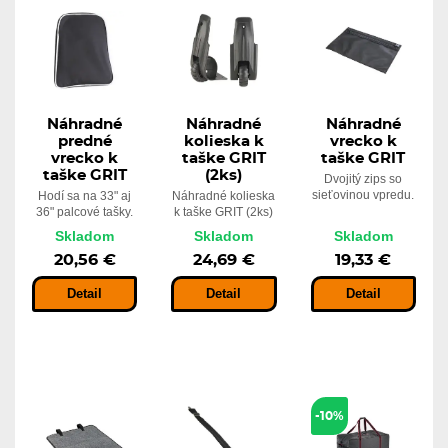
Náhradné
Náhradné
Náhradné
predné
kolieska k
vrecko k
vrecko k
taške GRIT
taške GRIT
taške GRIT
(2ks)
Dvojitý zips so
sieťovinou vpredu.
Hodí sa na 33" aj
Náhradné kolieska
36" palcové tašky.
k taške GRIT (2ks)
Skladom
Skladom
Skladom
20,56 €
24,69 €
19,33 €
Detail
Detail
Detail
-10%