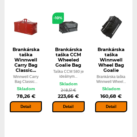
-10%
Brankárska
Brankárska
Brankárska
taška
taška CCM
taška
Winnwell
Wheeled
Winnwell
Carry Bag
Goalie Bag
Wheel Bag
Classic...
Goalie
Taška CCM 580 je
ideálnym...
Winnwell Carry
Brankárska taška
Bag Classic...
Winnwell Wheel...
Skladom
Skladom
Skladom
248,51 €
78,26 €
223,66 €
160,68 €
Detail
Detail
Detail