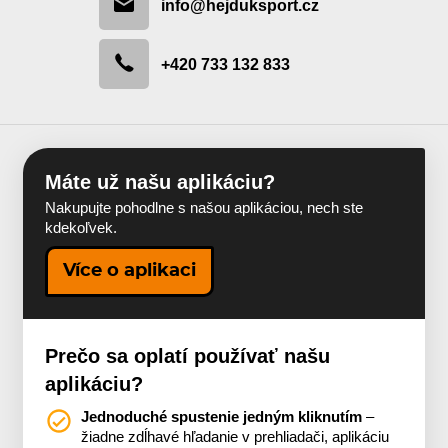
info@hejduksport.cz
+420 733 132 833
Máte už našu aplikáciu?
Nakupujte pohodlne s našou aplikáciou, nech ste
kdekoľvek.
Více o aplikaci
Prečo sa oplatí používať našu
aplikáciu?
Jednoduché spustenie jedným kliknutím
–
žiadne zdĺhavé hľadanie v prehliadači, aplikáciu