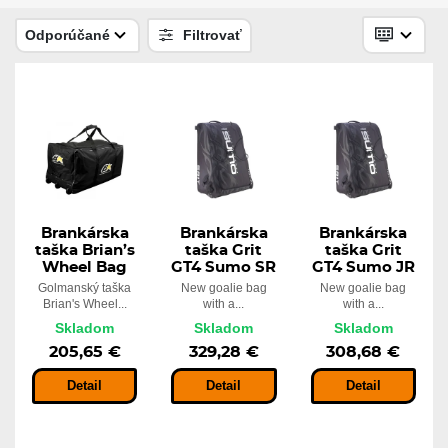
Skladom
329,28 €
Odporúčané
Filtrovať
Brankárska taška Winnwell Wheel
Bag Goalie
Skladom
160,68 €
Brankárska
Brankárska
Brankárska
taška Brian’s
taška Grit
taška Grit
Wheel Bag
GT4 Sumo SR
GT4 Sumo JR
Golmanský taška
New goalie bag
New goalie bag
Brian's Wheel...
with a...
with a...
Skladom
Skladom
Skladom
205,65 €
329,28 €
308,68 €
Detail
Detail
Detail