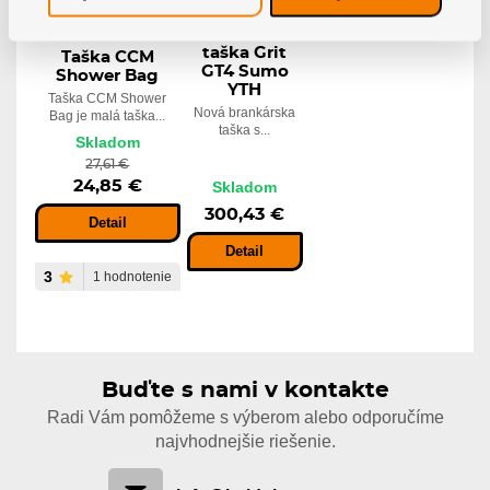
Brankárska
taška Grit
Taška CCM
GT4 Sumo
Shower Bag
YTH
Taška CCM Shower
Nová brankárska
Bag je malá taška...
taška s...
Skladom
27,61 €
24,85 €
Skladom
300,43 €
Detail
Detail
3
1 hodnotenie
Buďte s nami v kontakte
Radi Vám pomôžeme s výberom alebo odporučíme
najvhodnejšie riešenie.