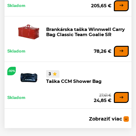
Skladom
205,65 €
Brankárska taška Winnwell Carry
Bag Classic Team Goalie SR
Skladom
78,26 €
-10%
3
Taška CCM Shower Bag
27,61 €
Skladom
24,85 €
Zobraziť viac
Brankárska taška Grit GT4 Sumo
SR