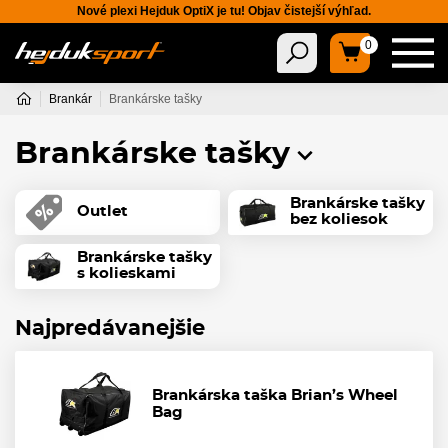
Nové plexi Hejduk OptiX je tu! Objav čistejší výhľad.
0
Brankár
Brankárske tašky
Brankárske tašky
Brankárske tašky
Outlet
bez koliesok
Brankárske tašky
s kolieskami
Najpredávanejšie
Brankárska taška Brian’s Wheel
Bag