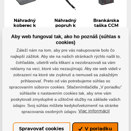
Náhradný
Náhradný
Brankárska
koberec k
popruh k
taška CCM
taške GRIT
taške GRIT
Pro Carry
Bag
Aby web fungoval tak, ako ho poznáš (súhlas s
Náhradná
Náhradný popruh
podložka pre...
pre hokejovú...
Brankárska taška
cookies)
CCM Pro Carry...
Záleží nám na tom, aby pre vás nakupovanie bolo čo
Skladom
najlepší zážitok. Aby ste na našich stránkach rýchlo našli to,
Skladom
Skladom
128,99 €
čohľadáte, ušetrili veľa klikaní a nezobrazovali sa vám
24,69 €
19,33 €
116,09 €
reklamy na veci, ktoré vás nezaujímajú. Aby ste web videli v
zobrazení na ktoré ste zvyknutí a nemuseli sa zakaždým
Detail
Detail
Detail
prihlasovať. Preto od vás potrebujeme súhlas so
spracovaním súborov cookies. Stlačenímtlačidla „V poriadku“
súhlasíte s nastavením cookies tak, aby sme vám
poskytovali zmysluplné a užitočné služby na základe vašich
údajov. Svoj súhlas môžete kedykoľvekzmeniť na stránke
-10%
spracovania osobných údajov.
Viac informácií
Spravovať cookies
V poriadku