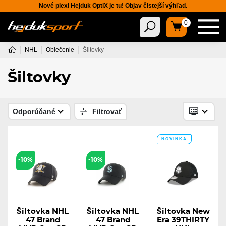
Nové plexi Hejduk OptiX je tu! Objav čistejší výhľad.
0
NHL
Oblečenie
Šiltovky
Šiltovky
Odporúčané
Filtrovať
NOVINKA
-10%
-10%
Šiltovka NHL
Šiltovka NHL
Šiltovka New
47 Brand
47 Brand
Era 39THIRTY