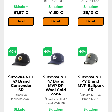
9FIFTY AF NHL...
9SEVENTYSS...
Skladom
Skladom
Skladom
61,97 €
41,30 €
35,10 €
Detail
Detail
Detail
-10%
-10%
-10%
Šiltovka NHL
Šiltovka NHL
Šiltovka NHL
47 Brand
47 Brand
47 Brand
Contender
MVP DP
MVP Ballpark
SR
Wool Cold
SR
Zone
Klasická
Šiltovka NHL 47
fanúšikovská...
Brand MVP...
Šiltovka NHL 47
Brand MVP DP...
Skladom
Skladom
Skladom