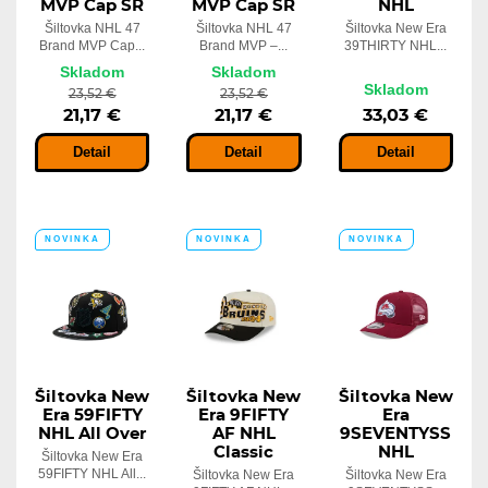
MVP Cap SR
MVP Cap SR
NHL
Šiltovka NHL 47
Šiltovka NHL 47
Šiltovka New Era
Brand MVP Cap...
Brand MVP –...
39THIRTY NHL...
Skladom
Skladom
Skladom
23,52 €
23,52 €
21,17 €
21,17 €
33,03 €
Detail
Detail
Detail
NOVINKA
NOVINKA
NOVINKA
Šiltovka New
Šiltovka New
Šiltovka New
Era 59FIFTY
Era 9FIFTY
Era
NHL All Over
AF NHL
9SEVENTYSS
Classic
NHL
Šiltovka New Era
59FIFTY NHL All...
Šiltovka New Era
Šiltovka New Era