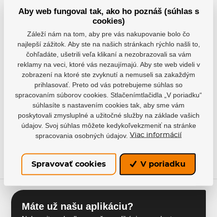
Aby web fungoval tak, ako ho poznáš (súhlas s
Detail
cookies)
Záleží nám na tom, aby pre vás nakupovanie bolo čo
najlepší zážitok. Aby ste na našich stránkach rýchlo našli to,
čohľadáte, ušetrili veľa klikaní a nezobrazovali sa vám
reklamy na veci, ktoré vás nezaujímajú. Aby ste web videli v
Buďte s nami v kontakte
zobrazení na ktoré ste zvyknutí a nemuseli sa zakaždým
prihlasovať. Preto od vás potrebujeme súhlas so
Radi Vám pomôžeme s výberom alebo odporučíme
spracovaním súborov cookies. Stlačenímtlačidla „V poriadku“
najvhodnejšie riešenie.
súhlasíte s nastavením cookies tak, aby sme vám
poskytovali zmysluplné a užitočné služby na základe vašich
info@hejduksport.cz
údajov. Svoj súhlas môžete kedykoľvekzmeniť na stránke
spracovania osobných údajov.
Viac informácií
+420 733 132 833
Spravovať cookies
V poriadku
Máte už našu aplikáciu?