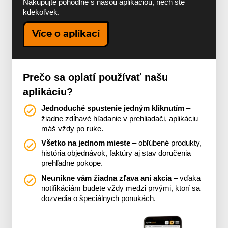
Nakupujte pohodlne s našou aplikáciou, nech ste
kdekoľvek.
Více o aplikaci
Prečo sa oplatí používať našu
aplikáciu?
Jednoduché spustenie jedným kliknutím
–
žiadne zdĺhavé hľadanie v prehliadači, aplikáciu
máš vždy po ruke.
Všetko na jednom mieste
– obľúbené produkty,
história objednávok, faktúry aj stav doručenia
prehľadne pokope.
Neunikne vám žiadna zľava ani akcia
– vďaka
notifikáciám budete vždy medzi prvými, ktorí sa
dozvedia o špeciálnych ponukách.