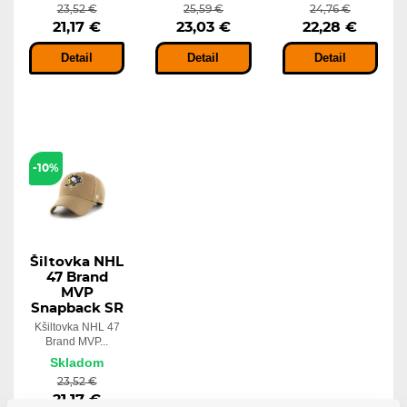
23,52 €
25,59 €
24,76 €
21,17 €
23,03 €
22,28 €
Detail
Detail
Detail
-10%
Šiltovka NHL
47 Brand
MVP
Snapback SR
Kšiltovka NHL 47
Brand MVP...
Skladom
23,52 €
21,17 €