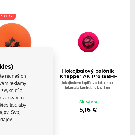
NÉ KUSY
kies)
ka Team Canada
Hokejbalový balónik
te na našich
(carded)
Knapper AK Pro ISBHF
a vám reklamy
Team Canada (carded) -
Hokejbalové loptičky s tekutinou –
hokejbalový balónik s...
dokonalá kontrola v každom...
 zvyknutí a
Skladom
spracovaním
Skladom
5,33 €
kies tak, aby
3,72 €
5,16 €
ajov. Svoj
dajov.