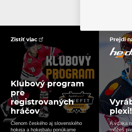
Zistiť viac
Prejdi 
Klubový program
pre
registrovaných
Vyrá
hráčov
plexi
Členom českého aj slovenského
A vďaka n
hokeja a hokejbalu ponúkame
môžeš ple