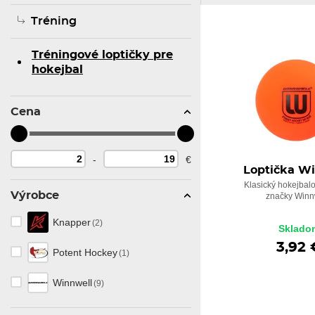
Tréning
Tréningové loptičky pre
hokejbal
Cena
-
€
Loptička W
Klasický hokejbalo
Výrobce
značky Winn
Knapper
(2)
Sklado
3,92 
Potent Hockey
(1)
Winnwell
(9)