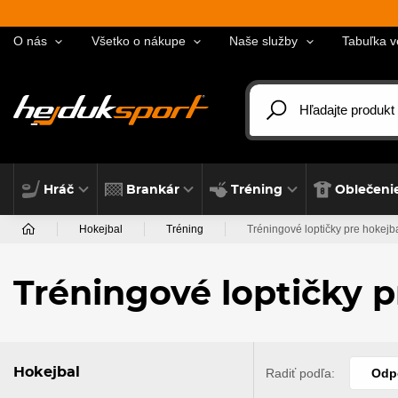
O nás
Všetko o nákupe
Naše služby
Tabuľka v
Hráč
Brankár
Tréning
Oblečeni
Hokejbal
Tréning
Tréningové loptičky pre hokejb
Tréningové loptičky p
Hokejbal
Radiť podľa:
Odp