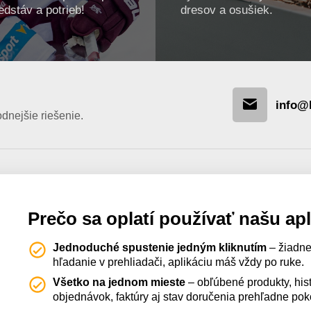
edstáv a potrieb!
dresov a osušiek.
info@
nejšie riešenie.
Prečo sa oplatí používať našu ap
Jednoduché spustenie jedným kliknutím
– žiadne
hľadanie v prehliadači, aplikáciu máš vždy po ruke.
Všetko na jednom mieste
– obľúbené produkty, hist
objednávok, faktúry aj stav doručenia prehľadne po