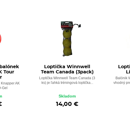
 balónek
Loptička Winnwell
Lopt
K Tour
Team Canada (3pack)
L
r
Loptička Winnwell Team Canada (3
Balónik W
ks) je ľahká tréningová loptička...
vhodný pre
a Knapper AK
D-Gel
m
Skladom
€
14,00 €