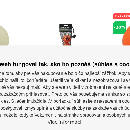
POSLED
-30%
web fungoval tak, ako ho poznáš (súhlas s coo
nnwell
Balónik Winnwell
Loptič
na tom, aby pre vás nakupovanie bolo čo najlepší zážitok. Aby s
e dark
(3pack)
)
chlo našli to, čohľadáte, ušetrili veľa klikaní a nezobrazovali s
Balónik Winnwell (3pack) -sada 3
Balónik 
loptičiek pre tú najlepšiu zábavu...
klasický 
w in the dark
toré vás nezaujímajú. Aby ste web videli v zobrazení na ktoré ste
nej tvrdosti...
a zakaždým prihlasovať. Preto od vás potrebujeme súhlas so 
m
Skladom
ies. Stlačenímtlačidla „V poriadku“ súhlasíte s nastavením coo
 €
14,00 €
oskytovali zmysluplné a užitočné služby na základe vašich úd
s môžete kedykoľvekzmeniť na stránke spracovania osobných ú
Viac informácií