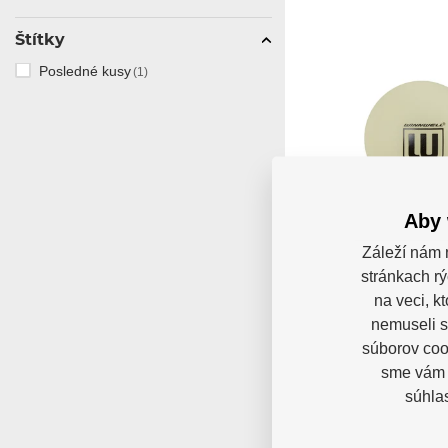
Štítky
Posledné kusy
(1)
Aby 
Balónik Wi
Záleží nám 
Glow in th
(3pack
stránkach rý
Balónik Winnwell Glo
na veci, k
(3pack) - balónik stred
nemuseli s
Sklado
súborov cook
16,11
sme vám p
súhla