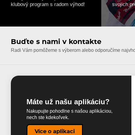
klubový program s radom výhod!
svojich pr
Buďte s nami v kontakte
Radi Vám pomôžeme s výberom alebo odporučíme najvhod
Máte už našu aplikáciu?
Nakupujte pohodlne s našou aplikáciou,
nech ste kdekoľvek.
Více o aplikaci