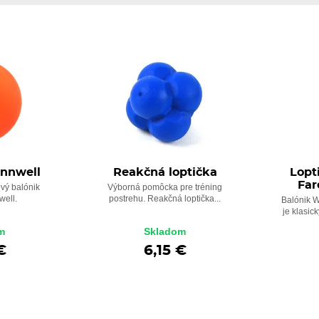
innwell
Reakčná loptička
Lopt
Far
vý balónik
Výborná pomôcka pre tréning
well.
postrehu. Reakčná loptička...
Balónik W
je klasic
m
Skladom
€
6,15 €