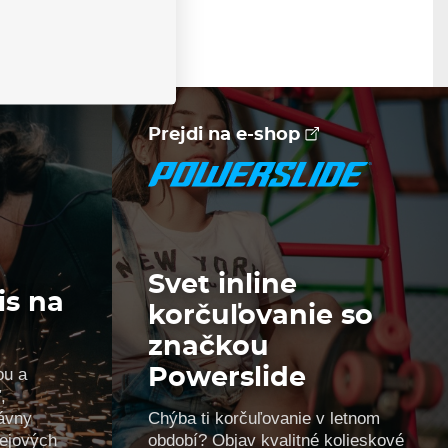
Prejdi na e-shop
Svet inline
is na
korčuľovanie so
značkou
ou a
Powerslide
,
ávny
Chýba ti korčuľovanie v letnom
kejových
období? Objav kvalitné kolieskové