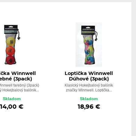
ička Winnwell
Loptička Winnwell
ebné (3pack)
Dúhové (3pack)
innwell farebný (3pack)
Klasický Hokejbalový balónik
ký Hokejbalový balónik...
značky Winnwell. Loptička...
Skladom
Skladom
14,00 €
18,96 €