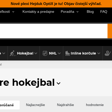
Nové plexi Hejduk OptiX je tu! Objav čistejší výhľad.
Kontakty a predajne
Blog
FAQ
eľkostí
Poradňa
e
Hokejbal
NHL
Inline korčule
al
re hokejbal
Najlacnejšie
Najdrahšie
hodnotenie
orúčané