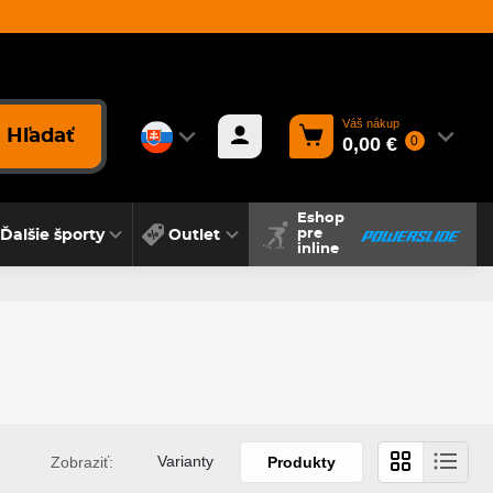
Váš nákup
Hľadať
0,00 €
0
Eshop
Ďalšie športy
Outlet
pre
inline
Varianty
Zobraziť:
Produkty