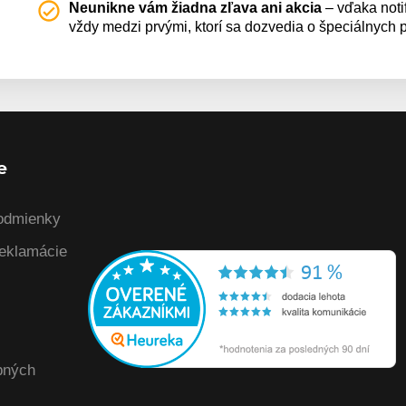
Neunikne vám žiadna zľava ani akcia
– vďaka noti
vždy medzi prvými, ktorí sa dozvedia o špeciálnych
e
odmienky
reklamácie
bných