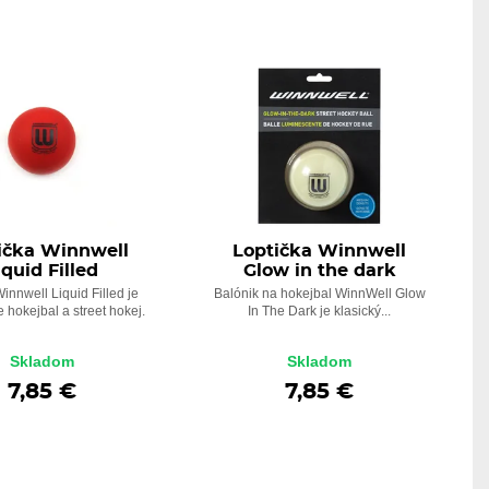
ička Winnwell
Loptička Winnwell
iquid Filled
Glow in the dark
innwell Liquid Filled je
Balónik na hokejbal WinnWell Glow
 hokejbal a street hokej.
In The Dark je klasický...
Skladom
Skladom
7,85 €
7,85 €