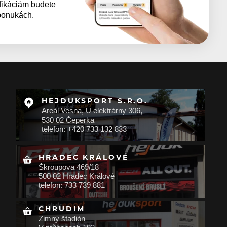
fikáciám budete
 ponukách.
HEJDUKSPORT S.R.O.
Areál Vesna, U elektrárny 306,
530 02 Čeperka
telefon: +420 733 132 833
HRADEC KRÁLOVÉ
Škroupova 469/18
500 02 Hradec Králové
telefon: 733 739 881
CHRUDIM
Zimný štadión