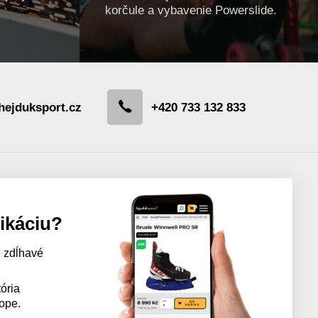
korčule a vybavenie Powerslide.
hejduksport.cz
+420 733 132 833
likáciu?
 zdĺhavé
ória
kope.