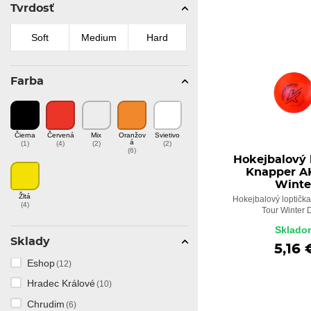
Tvrdosť
Soft
Medium
Hard
Farba
Čierna
Červená
Mix
Oranžov
Svietivo
á
(1)
(4)
(2)
(2)
(6)
Hokejbalový
Knapper A
Winte
Žltá
Hokejbalový loptičk
(4)
Tour Winter 
Sklado
Sklady
5,16 
Eshop
(12)
Hradec Králové
(10)
Chrudim
(6)