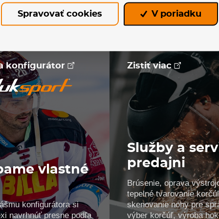
Spravovať cookies
V poriadku
na konfigurátor
Zistiť viac
Služby a serv
predajni
bame vlastné
Brúsenie, oprava výstroj
!
tepelné tvarovanie korčúľ
ášmu konfigurátora si
skenovanie nohy pre spr
xi navrhnúť presne podľa
výber korčúľ, výroba ho