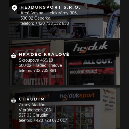
HEJDUKSPORT S.R.O.
Areál Vesna, U elektrárny 306,
530 02 Čeperka
telefon: +420 733 132 833
HRADEC KRÁLOVÉ
Škroupova 469/18
500 02 Hradec Králové
telefon: 733 739 881
CHRUDIM
Zimný štadión
V průhonech 183
537 03 Chrudim
telefon: +420 728 072 017