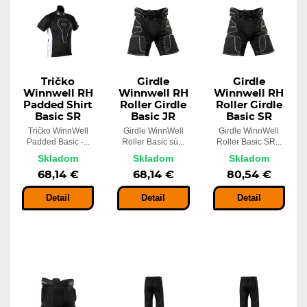
Tričko
Girdle
Girdle
Winnwell RH
Winnwell RH
Winnwell RH
Padded Shirt
Roller Girdle
Roller Girdle
Basic SR
Basic JR
Basic SR
Tričko WinnWell
Girdle WinnWell
Girdle WinnWell
Padded Basic -...
Roller Basic sú...
Roller Basic SR...
Skladom
Skladom
Skladom
68,14 €
68,14 €
80,54 €
Detail
Detail
Detail