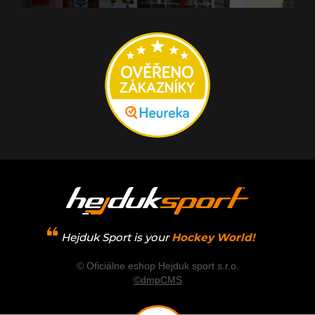
Hejduk Sport is your
Hockey World!
© Oficiálne eshop Hejduk sport s.r.o.
©dmpCMS