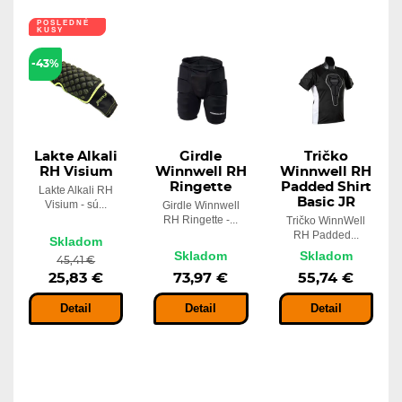
POSLEDNÉ
KUSY
-43%
Lakte Alkali
Girdle
Tričko
RH Visium
Winnwell RH
Winnwell RH
Ringette
Padded Shirt
Lakte Alkali RH
Basic JR
Visium - sú...
Girdle Winnwell
RH Ringette -...
Tričko WinnWell
RH Padded...
Skladom
Skladom
Skladom
45,41 €
25,83 €
73,97 €
55,74 €
Detail
Detail
Detail