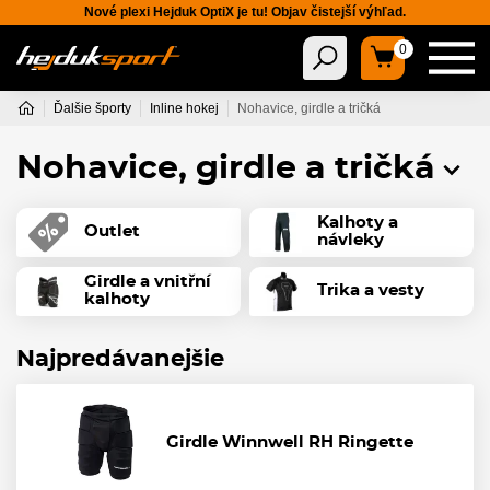
Nové plexi Hejduk OptiX je tu! Objav čistejší výhľad.
0
Ďalšie športy
Inline hokej
Nohavice, girdle a tričká
Nohavice, girdle a tričká
Kalhoty a
Outlet
návleky
Girdle a vnitřní
Trika a vesty
kalhoty
Najpredávanejšie
Girdle Winnwell RH Ringette