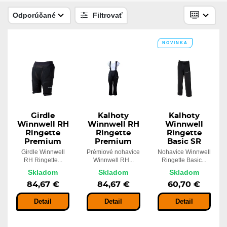
61,94 €
Skladom
Odporúčané
Filtrovať
55,75 €
NOVINKA
Girdle Winnwell RH Roller Girdle
Basic SR
Skladom
80,54 €
Girdle
Kalhoty
Kalhoty
Winnwell RH
Winnwell RH
Winnwell
Ringette
Ringette
Ringette
Premium
Premium
Basic SR
Girdle Winnwell
Prémiové nohavice
Nohavice Winnwell
RH Ringette...
Winnwell RH...
Ringette Basic...
Skladom
Skladom
Skladom
84,67 €
84,67 €
60,70 €
Detail
Detail
Detail