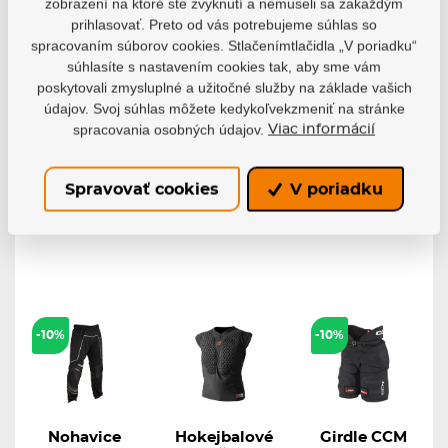
zobrazení na ktoré ste zvyknutí a nemuseli sa zakaždým
Tričko
Nohavice
Nohavice
prihlasovať. Preto od vás potrebujeme súhlas so
Mission RH
Bauer RH
Bauer RH
Core
Vapor Pro
Vapor Team
spracovaním súborov cookies. Stlačenímtlačidla „V poriadku“
Protective
S20 SR
S20 SR
súhlasíte s nastavením cookies tak, aby sme vám
Shirt JR
Nohavice Bauer
Nohavice Bauer
poskytovali zmysluplné a užitočné služby na základe vašich
RH Vapor Pro...
RH Vapor Team...
Tričko Mission RH
údajov. Svoj súhlas môžete kedykoľvekzmeniť na stránke
Core Protective...
spracovania osobných údajov.
Viac informácií
Skladom
Skladom
Skladom
90,87 €
78,47 €
61,94 €
81,78 €
70,62 €
55,75 €
Spravovať cookies
V poriadku
Detail
Detail
Detail
-10%
-10%
Nohavice
Hokejbalové
Girdle CCM