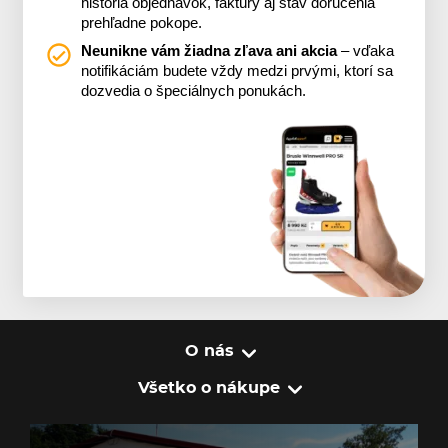
história objednávok, faktúry aj stav doručenia
prehľadne pokope.
Neunikne vám žiadna zľava ani akcia
– vďaka
notifikáciám budete vždy medzi prvými, ktorí sa
dozvedia o špeciálnych ponukách.
O nás
Všetko o nákupe