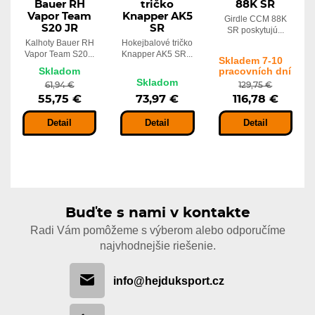
Bauer RH
tričko
88K SR
Vapor Team
Knapper AK5
Girdle CCM 88K
S20 JR
SR
SR poskytujú...
Kalhoty Bauer RH
Hokejbalové tričko
Vapor Team S20...
Knapper AK5 SR...
Skladem 7-10
Skladom
pracovních dní
Skladom
61,94 €
129,75 €
55,75 €
73,97 €
116,78 €
Detail
Detail
Detail
Buďte s nami v kontakte
Radi Vám pomôžeme s výberom alebo odporučíme
najvhodnejšie riešenie.
info@hejduksport.cz