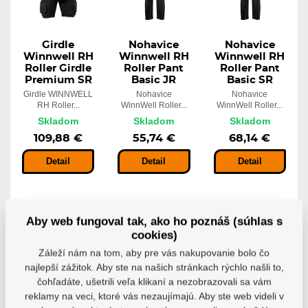
Girdle
Nohavice
Nohavice
Winnwell RH
Winnwell RH
Winnwell RH
Roller Girdle
Roller Pant
Roller Pant
Premium SR
Basic JR
Basic SR
Girdle WINNWELL
Nohavice
Nohavice
RH Roller...
WinnWell Roller...
WinnWell Roller...
Skladom
Skladom
Skladom
109,88 €
55,74 €
68,14 €
Detail
Detail
Detail
Aby web fungoval tak, ako ho poznáš (súhlas s
cookies)
-10%
-10%
-10%
Záleží nám na tom, aby pre vás nakupovanie bolo čo
najlepší zážitok. Aby ste na našich stránkach rýchlo našli to,
čohľadáte, ušetrili veľa klikaní a nezobrazovali sa vám
reklamy na veci, ktoré vás nezaujímajú. Aby ste web videli v