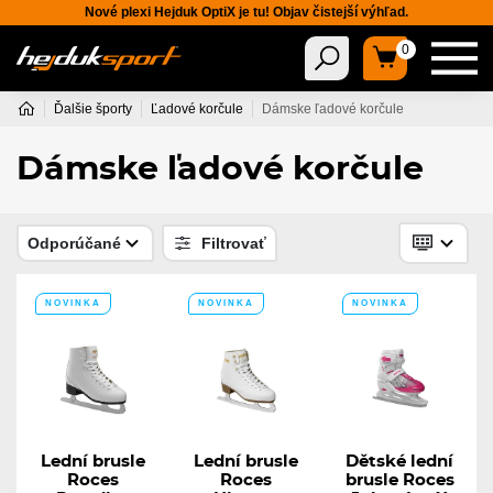
Nové plexi Hejduk OptiX je tu! Objav čistejší výhľad.
0
Ďalšie športy
Ľadové korčule
Dámske ľadové korčule
Dámske ľadové korčule
Odporúčané
Filtrovať
NOVINKA
NOVINKA
NOVINKA
Lední brusle
Lední brusle
Dětské lední
Roces
Roces
brusle Roces