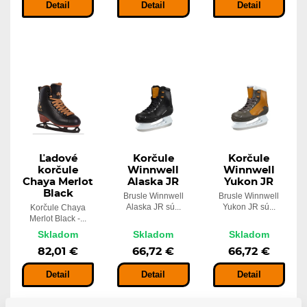
Detail
Detail
Detail
Ľadové
Korčule
Korčule
korčule
Winnwell
Winnwell
Chaya Merlot
Alaska JR
Yukon JR
Black
Brusle Winnwell
Brusle Winnwell
Alaska JR sú...
Yukon JR sú...
Korčule Chaya
Merlot Black -...
Skladom
Skladom
Skladom
82,01 €
66,72 €
66,72 €
Detail
Detail
Detail