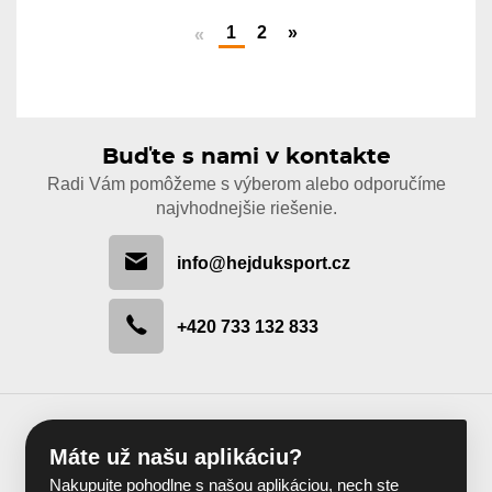
1
2
»
«
Buďte s nami v kontakte
Radi Vám pomôžeme s výberom alebo odporučíme
najvhodnejšie riešenie.
info@hejduksport.cz
+420 733 132 833
Máte už našu aplikáciu?
Nakupujte pohodlne s našou aplikáciou, nech ste