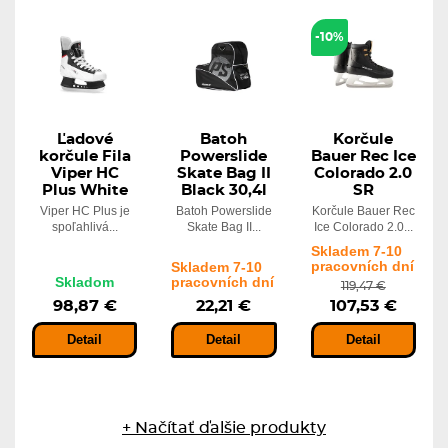
-10%
Ľadové
Batoh
Korčule
korčule Fila
Powerslide
Bauer Rec Ice
Viper HC
Skate Bag II
Colorado 2.0
Plus White
Black 30,4l
SR
Viper HC Plus je
Batoh Powerslide
Korčule Bauer Rec
spoľahlivá...
Skate Bag II...
Ice Colorado 2.0...
Skladem 7-10
pracovních dní
Skladem 7-10
Skladom
pracovních dní
119,47 €
98,87 €
22,21 €
107,53 €
Detail
Detail
Detail
+ Načítať ďalšie produkty