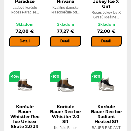
Paradise
Nirvana
Jokey Ice X
Girl
Ľadové korčule
Kvalitné dámske
Roces Paradise...
krasokorčule od...
Roces Jokey Ice X
Girl sú ideálne...
Skladom
Skladom
Skladom
72,08 €
77,27 €
72,08 €
Detail
Detail
Detail
-10%
-10%
-10%
Korčule
Korčule
Korčule
Bauer
Bauer Rec Ice
Bauer Rec Ice
Whistler Rec
Whistler 2.0
Radiant
Ice Unisex
SR
Heated SR
Skate 2.0 JR
Korčule Bauer
BAUER RADIANT