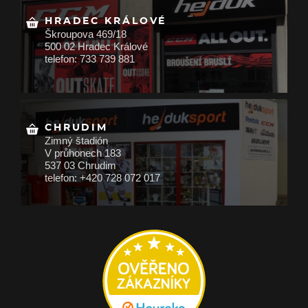
HRADEC KRÁLOVÉ
Škroupova 469/18
500 02 Hradec Králové
telefon: 733 739 881
CHRUDIM
Zimný štadión
V průhonech 183
537 03 Chrudim
telefon: +420 728 072 017