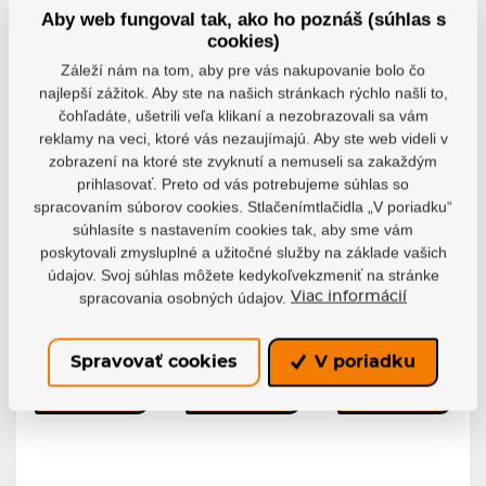
Aby web fungoval tak, ako ho poznáš (súhlas s
cookies)
Záleží nám na tom, aby pre vás nakupovanie bolo čo
najlepší zážitok. Aby ste na našich stránkach rýchlo našli to,
čohľadáte, ušetrili veľa klikaní a nezobrazovali sa vám
reklamy na veci, ktoré vás nezaujímajú. Aby ste web videli v
zobrazení na ktoré ste zvyknutí a nemuseli sa zakaždým
prihlasovať. Preto od vás potrebujeme súhlas so
Korčule
Ľadové
Ľadové
spracovaním súborov cookies. Stlačenímtlačidla „V poriadku“
Winnwell
korčule
korčule Fila
súhlasíte s nastavením cookies tak, aby sme vám
Yukon SR
Winnwell
Chrissy ADV
Figure
poskytovali zmysluplné a užitočné služby na základe vašich
Korčule Winnwell
Dámske ľadové
White/Grey
Yukon SR sú...
korčule Fila...
údajov. Svoj súhlas môžete kedykoľvekzmeniť na stránke
Korčule Winnwell
spracovania osobných údajov.
Viac informácií
Figure...
Skladom
Skladom
Skladom
74,14 €
61,78 €
121,95 €
Spravovať cookies
V poriadku
Detail
Detail
Detail