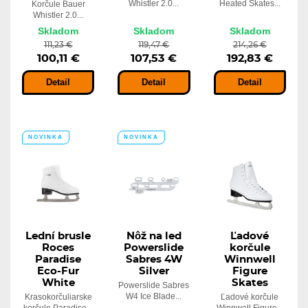
Whistler 2.0...
Heated Skates...
Korčule Bauer
Whistler 2.0...
Skladom
Skladom
Skladom
111,23 €
119,47 €
214,26 €
100,11 €
107,53 €
192,83 €
Detail
Detail
Detail
NOVINKA
NOVINKA
Lední brusle
Nôž na led
Ľadové
Roces
Powerslide
korčule
Paradise
Sabres 4W
Winnwell
Eco-Fur
Silver
Figure
White
Skates
Powerslide Sabres
W4 Ice Blade...
Krasokorčuliarske
Ľadové korčule