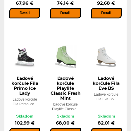
67,96 €
74,14 €
92,68 €
Detail
Detail
Detail
Ľadové
Ľadové
Ľadové
korčule Fila
korčule
korčule Fila
Primo Ice
Playlife
Eve BS
Lady
Classic Fresh
Ľadové korčule
Mint
Fila Eve BS...
Ľadové korčule
Fila Primo Ice...
Ľadové korčule
Playlife Classic...
Skladom
Skladom
Skladom
102,99 €
68,00 €
82,01 €