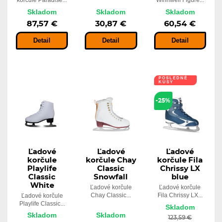
korčule Paradise...
Winnwell Figure...
Skladom
Skladom
Skladom
87,57 €
30,87 €
60,54 €
Detail
Detail
Detail
POSLEDNÉ
KUSY
-25%
Ľadové
Ľadové
Ľadové
korčule
korčule Chay
korčule Fila
Playlife
Classic
Chrissy LX
Classic
Snowfall
blue
White
Ľadové korčule
Ľadové korčule
Chay Classic...
Fila Chrissy LX...
Ľadové korčule
Playlife Classic...
Skladom
Skladom
Skladom
123,59 €