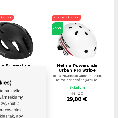
NÉ KUSY
POSLEDNÉ KUSY
-35%
a Powerslide
Helma Powerslide
Tornado
Urban Pro Stripe
Powerslide Tornado –
Helma Powerslide Urban Pro Stripe
konná inline závodná...
- helma je vhodná na jazdu na...
kies)
Skladom
Skladom
te na našich
98,87 €
46,12 €
a vám reklamy
49,78 €
29,80 €
 zvyknutí a
spracovaním
kies tak, aby