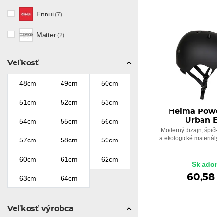
Ennui
(7)
Matter
(2)
Veľkosť
48cm
49cm
50cm
51cm
52cm
53cm
Helma Powe
Urban 
54cm
55cm
56cm
Moderný dizajn, špi
a ekologické materiály
57cm
58cm
59cm
60cm
61cm
62cm
Sklado
60,58
63cm
64cm
Veľkosť výrobca