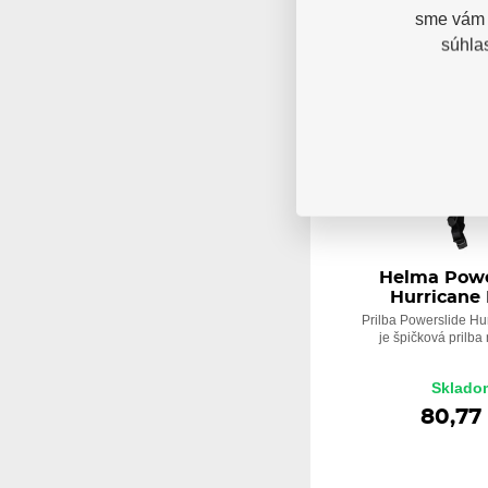
sme vám p
súhla
Helma Powe
Hurricane 
Prilba Powerslide Hu
je špičková prilba n
Sklado
80,77