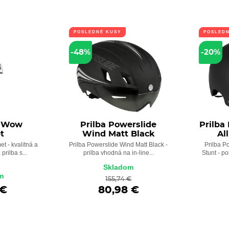
POSLEDNÉ KUSY
POSLED
-48%
-20%
a Wow
Prilba Powerslide
Prilba
t
Wind Matt Black
Al
t - kvalitná a
Prilba Powerslide Wind Matt Black -
Prilba P
rilba s...
prilba vhodná na in-line...
Stunt - p
Skladom
m
155,74 €
 €
80,98 €