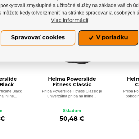
oskytovali zmysluplné a užitočné služby na základe vašich úd
s môžete kedykoľvekzmeniť na stránke spracovania osobných ú
Viac informácií
Spravovať cookies
V poriadku
rslide
Helma Powerslide
Helm
Black
Fitness Classic
G
rricane Black
Prilba Powerslide Fitness Classic je
Prilba Po
a inline...
univerzálna prilba na inline...
pohodln
m
Skladom
 €
50,48 €