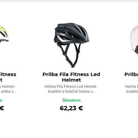
Fitness
Prilba Fila Fitness Led
Prilb
t
Helmet
s Helmet -
Helma Fila Fitness Led Helmet -
Helma F
prilba v...
kvalitné a funkčné helma v...
kvalitn
m
Skladom
 €
62,23 €