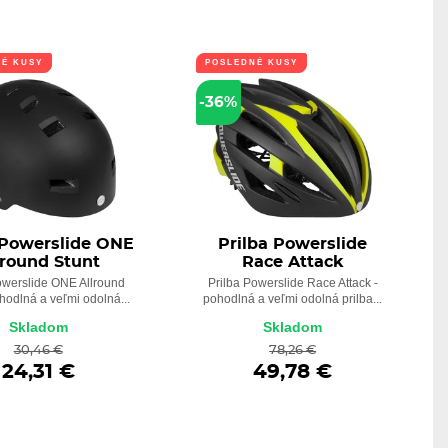
NÉ KUSY
POSLEDNÉ KUSY
-36%
 Powerslide ONE
Prilba Powerslide
lround Stunt
Race Attack
owerslide ONE Allround
Prilba Powerslide Race Attack -
ohodlná a veľmi odolná...
pohodlná a veľmi odolná prilba...
Skladom
Skladom
30,46 €
78,26 €
24,31 €
49,78 €