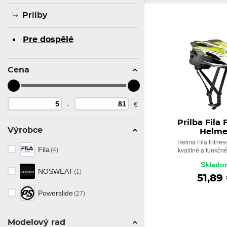
Prilby
Pre dospělé
Cena
-
€
Prilba Fila 
Výrobce
Helme
Helma Fila Fitnes
Fila
(4)
kvalitné a funkčné 
Sklado
NOSWEAT
(1)
51,89
Powerslide
(27)
Modelový rad