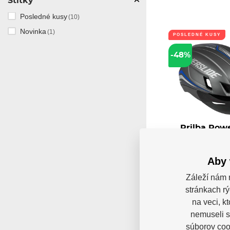
Štítky
Posledné kusy
(10)
Novinka
(1)
POSLEDNÉ KUSY
-48%
Prilba Powe
Wind Mat
Prilba Powerslide Wi
elegantná, štýlová, o
Aby 
Sklado
Záleží nám 
155,74 
stránkach rý
80,98
na veci, k
nemuseli s
súborov cook