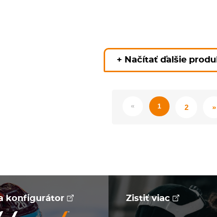
+ Načítať ďalšie prod
«
1
2
»
na konfigurátor
Zistiť viac