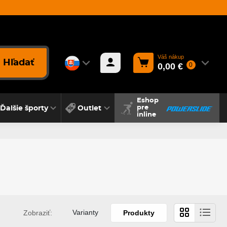
Váš nákup
Hľadať
0,00 €
0
Eshop
Ďalšie športy
Outlet
pre
inline
Varianty
Zobraziť:
Produkty