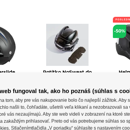
POSLED
-50%
rslide
Potítko NoSweat do
Helm
t Ti
helmy 1mm (1ks)
nd Matt Ti -
1 mm potný pásik prilby NoSweat s
Helma 
dolná helma...
patentovanou technológiou...
vysoko vý
web fungoval tak, ako ho poznáš (súhlas s coo
m
na tom, aby pre vás nakupovanie bolo čo najlepší zážitok. Aby s
Skladom
€
chlo našli to, čohľadáte, ušetrili veľa klikaní a nezobrazovali s
 €
5,32 €
toré vás nezaujímajú. Aby ste web videli v zobrazení na ktoré ste
a zakaždým prihlasovať. Preto od vás potrebujeme súhlas so 
ies. Stlačenímtlačidla „V poriadku“ súhlasíte s nastavením coo