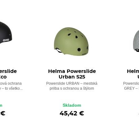
rslide
Helma Powerslide
Helm
Eco
Urban S25
čková ochrana
Powerslide URBAN – mestská
Powersl
 – to všetko...
prilba s ochranou a štýlom
GREY – b
m
Skladom
 €
45,42 €