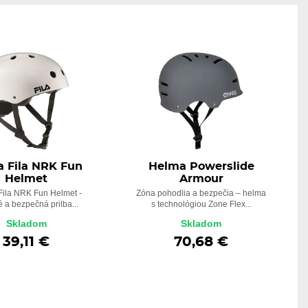
a Fila NRK Fun
Helma Powerslide
Helmet
Armour
ila NRK Fun Helmet -
Zóna pohodlia a bezpečia – helma
é a bezpečná prilba...
s technológiou Zone Flex...
Skladom
Skladom
39,11 €
70,68 €