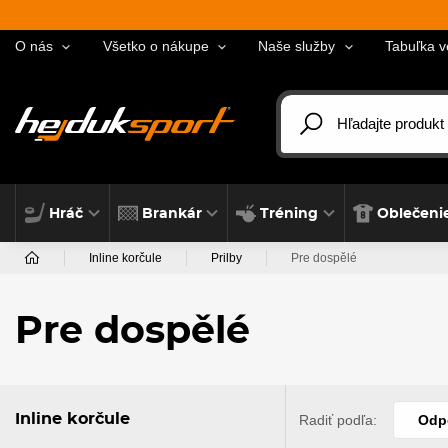
O nás
Všetko o nákupe
Naše služby
Tabuľka v
Hráč
Brankár
Tréning
Oblečeni
Inline korčule
Prilby
Pre dospělé
Pre dospělé
Inline korčule
Radiť podľa:
Odp