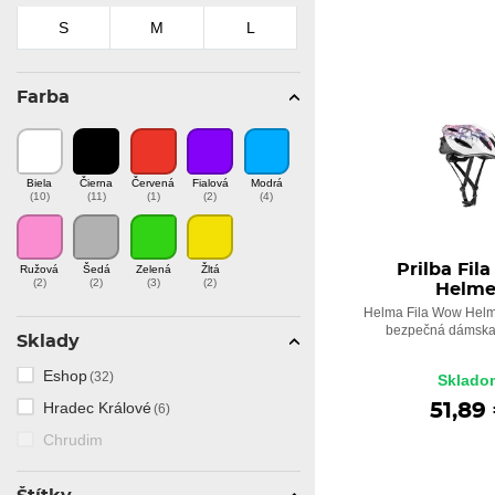
S
M
L
Farba
Biela
Čierna
Červená
Fialová
Modrá
(10)
(11)
(1)
(2)
(4)
Prilba Fil
Ružová
Šedá
Zelená
Žltá
(2)
(2)
(3)
(2)
Helme
Helma Fila Wow Helme
bezpečná dámska p
Sklady
Eshop
(32)
Sklado
Hradec Králové
51,89
(6)
Chrudim