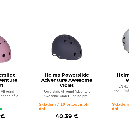
rslide
Helma Powerslide
Helm
venture
Adventure Awesome
W
nt
Violet
ENNUI 
revolučná 
 Allround
Powerslide Allround Adventure
pohodlná a...
Awesome Violet – prilba pre...
Skladem 7-10 pracovních
Skladem
m
dní
dní
 €
40,39 €