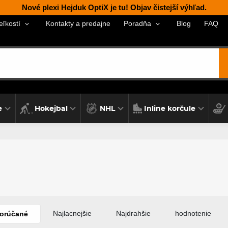
Nové plexi Hejduk OptiX je tu! Objav čistejší výhľad.
Kontakty a predajne
Blog
FAQ
eľkostí
Poradňa
e
Hokejbal
NHL
Inline korčule
Najlacnejšie
Najdrahšie
hodnotenie
orúčané