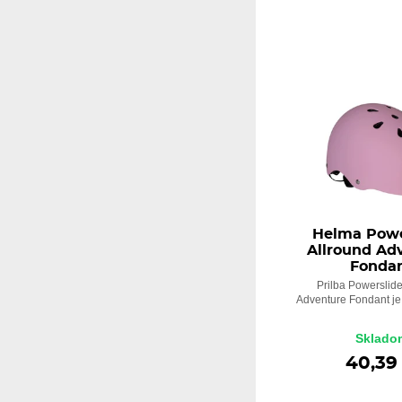
Helma Powe
Allround Ad
Fonda
Prilba Powerslide
Adventure Fondant je 
Sklado
40,39