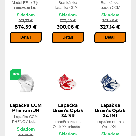
Model EFlex 7 je
Brankárska
Brankárska
najnovšou top...
lapačka CCM...
lapačka CCM...
Skladom
Skladom
Skladom
971,77 €
333,40 €
363,49 €
874,59 €
300,06 €
327,14 €
Detail
Detail
Detail
-10%
Lapačka CCM
Lapačka
Lapačka
Phenom JR
Brian’s Optik
Brian’s Optik
X4 SR
X4 INT
Lapačka CCM
PHENOM bola...
Lapačka Brian’s
Lapačka Brian’s
Optik X4 prináša...
Optik X4...
Skladom
Skladom
Skladom
183,80 €