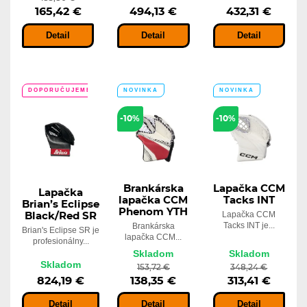
165,42 €
494,13 €
432,31 €
Detail
Detail
Detail
DOPORUČUJEME
NOVINKA
NOVINKA
-10%
-10%
Brankárska
Lapačka CCM
Lapačka
lapačka CCM
Tacks INT
Brian’s Eclipse
Phenom YTH
Lapačka CCM
Black/Red SR
Tacks INT je...
Brankárska
Brian's Eclipse SR je
lapačka CCM...
profesionálny...
Skladom
Skladom
Skladom
153,72 €
348,24 €
824,19 €
138,35 €
313,41 €
Detail
Detail
Detail