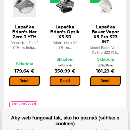
Lapačka
Lapačka
Lapačka
Brian’s Net
Brian’s Optik
Bauer Vapor
Zero 3 YTH
X3 SR
X5 Pro S23
INT
Brian's Net Zero 3
Brian's Optik X3
YTH - je tretia...
SR - je...
Model Bauer Vapor
X5 Pro S23 INT...
Skladom
Skladom
Skladom
449,17 €
276,08 €
179,64 €
358,99 €
181,29 €
Detail
Detail
Detail
DOPORUČUJEME
-10%
Aby web fungoval tak, ako ho poznáš (súhlas s
cookies)