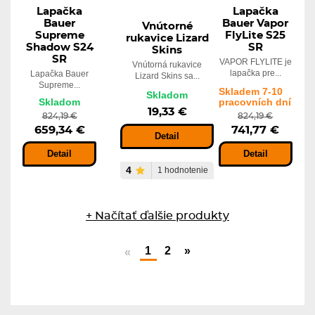
Lapačka
Lapačka
Bauer
Bauer Vapor
Vnútorné
Supreme
FlyLite S25
rukavice Lizard
Shadow S24
SR
Skins
SR
VAPOR FLYLITE je
Vnútorná rukavice
lapačka pre...
Lapačka Bauer
Lizard Skins sa...
Supreme...
Skladem 7-10
Skladom
Skladom
pracovních dní
19,33 €
824,19 €
824,19 €
659,34 €
741,77 €
Detail
Detail
Detail
4
1 hodnotenie
+ Načítať ďalšie produkty
1
2
»
«