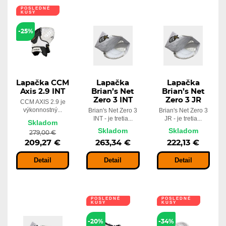
POSLEDNÉ
KUSY
-25%
Lapačka CCM
Lapačka
Lapačka
Axis 2.9 INT
Brian’s Net
Brian’s Net
Zero 3 INT
Zero 3 JR
CCM AXIS 2.9 je
výkonnostný...
Brian's Net Zero 3
Brian's Net Zero 3
INT - je tretia...
JR - je tretia...
Skladom
Skladom
Skladom
279,00 €
209,27 €
263,34 €
222,13 €
Detail
Detail
Detail
POSLEDNÉ
POSLEDNÉ
KUSY
KUSY
-20%
-34%