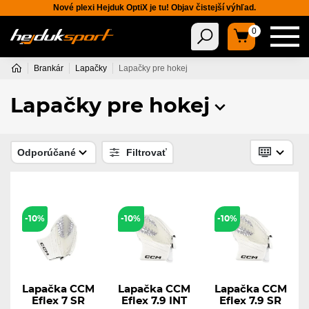
Nové plexi Hejduk OptiX je tu! Objav čistejší výhľad.
0
Brankár
Lapačky
Lapačky pre hokej
Lapačky pre hokej
Odporúčané
Filtrovať
-10%
-10%
-10%
Lapačka CCM
Lapačka CCM
Lapačka CCM
Eflex 7 SR
Eflex 7.9 INT
Eflex 7.9 SR