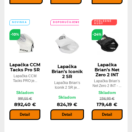
POSLEDNÉ
NOVINKA
DOPORUČUJEME
KUSY
-10%
-24%
Lapačka CCM
Lapačka
Lapačka
Tacks Pro SR
Brian’s Net
Brian’s Iconik
Zero 2 INT
Lapačka CCM
2 SR
Tacks PRO je...
Lapačka Brian’s
Lapačka Brian’s
Net Zero 2 INT - ...
Iconik 2 SR je...
Skladom
Skladom
Skladom
991,55 €
236,93 €
892,40 €
824,19 €
179,48 €
Detail
Detail
Detail