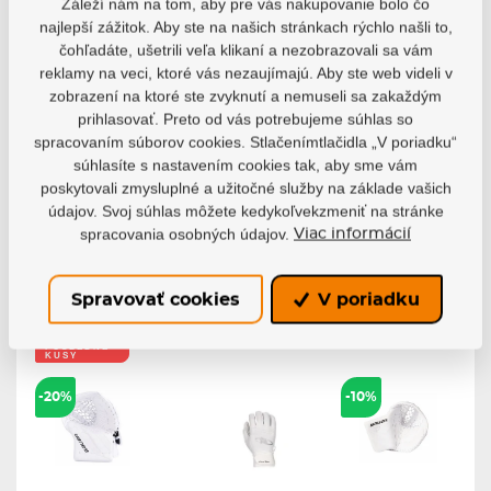
Záleží nám na tom, aby pre vás nakupovanie bolo čo
najlepší zážitok. Aby ste na našich stránkach rýchlo našli to,
čohľadáte, ušetrili veľa klikaní a nezobrazovali sa vám
Lapačka
Lapačka
Lapačka
reklamy na veci, ktoré vás nezaujímajú. Aby ste web videli v
Brian’s
Bauer
Brian’s Eclipse
zobrazení na ktoré ste zvyknutí a nemuseli sa zakaždým
Iconik X INT
Prodigy S24
SR
YTH
prihlasovať. Preto od vás potrebujeme súhlas so
Brankárska
Brian's Eclipse SR je
lapačka Brian’s...
Lapačka Bauer
spracovaním súborov cookies. Stlačenímtlačidla „V poriadku“
profesionálny...
Prodigy S24 YTH
súhlasíte s nastavením cookies tak, aby sme vám
Skladom
poskytovali zmysluplné a užitočné služby na základe vašich
Skladom
Skladom
98,87 €
údajov. Svoj súhlas môžete kedykoľvekzmeniť na stránke
824,19 €
399,71 €
88,98 €
spracovania osobných údajov.
Viac informácií
Detail
Detail
Detail
Spravovať cookies
V poriadku
POSLEDNÉ
KUSY
-20%
-10%