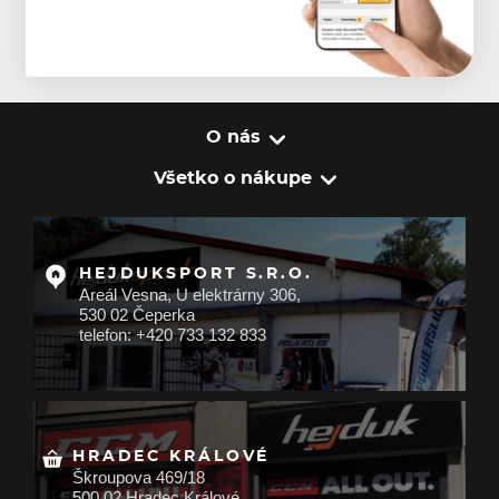
O nás
Všetko o nákupe
HEJDUKSPORT S.R.O.
Areál Vesna, U elektrárny 306,
530 02 Čeperka
telefon: +420 733 132 833
HRADEC KRÁLOVÉ
Škroupova 469/18
500 02 Hradec Králové