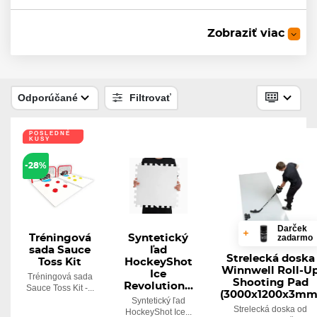
Zobraziť viac
5
Drevená gulička Wood Ball
Skladom
1,94 €
Odporúčané
Filtrovať
POSLEDNÉ
KUSY
Reakčná loptička
-28%
Skladom
6,14 €
Darček
zadarmo
Tréningová
Syntetický
sada Sauce
ľad
Strelecká doska
Toss Kit
HockeyShot
Winnwell Roll-U
Ice
Tréningová sada
Shooting Pad
Revolution...
Sauce Toss Kit -...
(3000x1200x3mm
Syntetický ľad
Strelecká doska od
HockeyShot Ice...