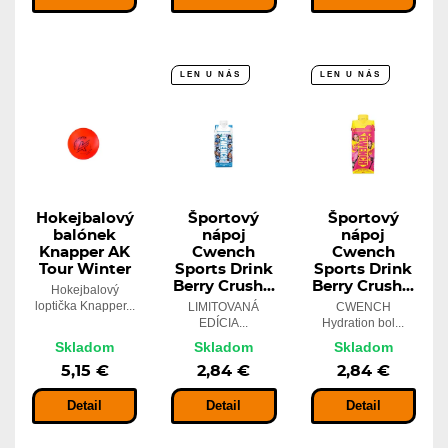
LEN U NÁS
LEN U NÁS
Hokejbalový
Športový
Športový
balónek
nápoj
nápoj
Knapper AK
Cwench
Cwench
Tour Winter
Sports Drink
Sports Drink
Berry Crush...
Berry Crush...
Hokejbalový
loptička Knapper...
LIMITOVANÁ
CWENCH
EDÍCIA...
Hydration bol...
Skladom
Skladom
Skladom
5,15 €
2,84 €
2,84 €
Detail
Detail
Detail