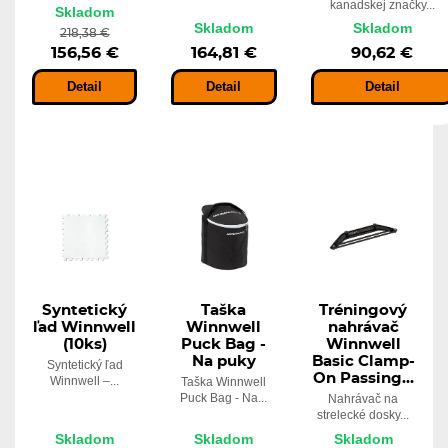
kanadskej značky...
Skladom
Skladom
Skladom
218,38 €
156,56 €
164,81 €
90,62 €
Detail
Detail
Detail
Syntetický
Taška
Tréningový
ľad Winnwell
Winnwell
nahrávač
(10ks)
Puck Bag -
Winnwell
Na puky
Basic Clamp-
Syntetický ľad
On Passing...
Winnwell –...
Taška Winnwell
Puck Bag - Na...
Nahrávač na
strelecké dosky...
Skladom
Skladom
Skladom