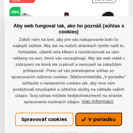
KUSY
-30%
Aby web fungoval tak, ako ho poznáš (súhlas s
cookies)
Záleží nám na tom, aby pre vás nakupovanie bolo čo
Tréninkový
Terč Rojo
Triko s
najlepší zážitok. Aby ste na našich stránkach rýchlo našli to,
set
Target RJ9
dlouhým
čohľadáte, ušetrili veľa klikaní a nezobrazovali sa vám
Sherwood
Hockey
rukávem
Target
Aycane Evo
reklamy na veci, ktoré vás nezaujímajú. Aby ste web videli v
Ideálna sada pre
Hybrid...
tréningové...
Tréningový terč
zobrazení na ktoré ste zvyknutí a nemuseli sa zakaždým
RJ9 je vytvorený...
Predstavujeme
prihlasovať. Preto od vás potrebujeme súhlas so
EVO Hybrid Base...
Skladom
spracovaním súborov cookies. Stlačenímtlačidla „V poriadku“
Skladom
Skladom
23,90 €
súhlasíte s nastavením cookies tak, aby sme vám
16,73 €
39,40 €
100,93 €
poskytovali zmysluplné a užitočné služby na základe vašich
údajov. Svoj súhlas môžete kedykoľvekzmeniť na stránke
Detail
Detail
Detail
spracovania osobných údajov.
Viac informácií
Spravovať cookies
V poriadku
POSLEDNÉ
POSLEDNÉ
LEN U NÁS
KUSY
KUSY