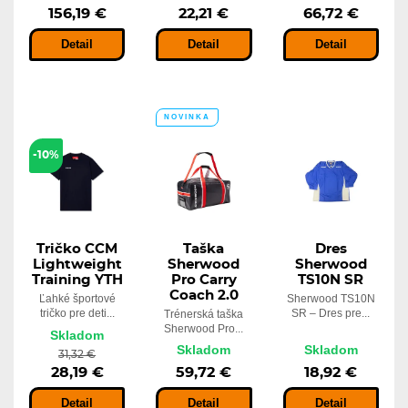
156,19 €
22,21 €
66,72 €
Detail
Detail
Detail
NOVINKA
-10%
Tričko CCM
Taška
Dres
Lightweight
Sherwood
Sherwood
Training YTH
Pro Carry
TS10N SR
Coach 2.0
Ľahké športové
Sherwood TS10N
tričko pre deti...
SR – Dres pre...
Trénerská taška
Sherwood Pro...
Skladom
Skladom
Skladom
31,32 €
28,19 €
59,72 €
18,92 €
Detail
Detail
Detail