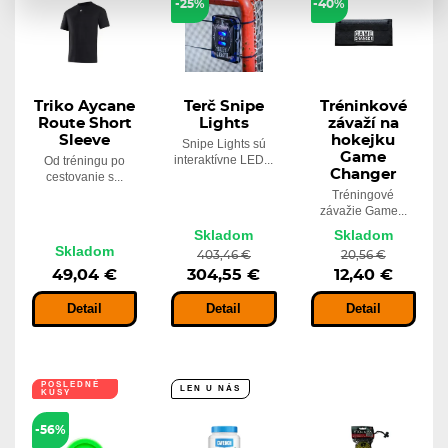
-25%
-40%
Triko Aycane
Terč Snipe
Tréninkové
Route Short
Lights
závaží na
Sleeve
hokejku
Snipe Lights sú
Game
interaktívne LED...
Od tréningu po
Changer
cestovanie s...
Tréningové
závažie Game...
Skladom
Skladom
Skladom
403,46 €
20,56 €
49,04 €
304,55 €
12,40 €
Detail
Detail
Detail
POSLEDNÉ
LEN U NÁS
KUSY
-56%