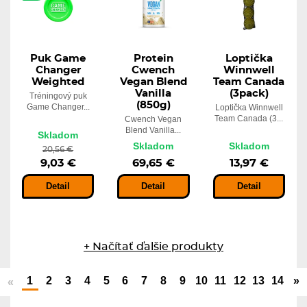
Puk Game
Protein
Loptička
Changer
Cwench
Winnwell
Weighted
Vegan Blend
Team Canada
Vanilla
(3pack)
Tréningový puk
(850g)
Game Changer...
Loptička Winnwell
Team Canada (3...
Cwench Vegan
Blend Vanilla...
Skladom
Skladom
Skladom
20,56 €
9,03 €
69,65 €
13,97 €
Detail
Detail
Detail
+ Načítať ďalšie produkty
1
2
3
4
5
6
7
8
9
10
11
12
13
14
»
«