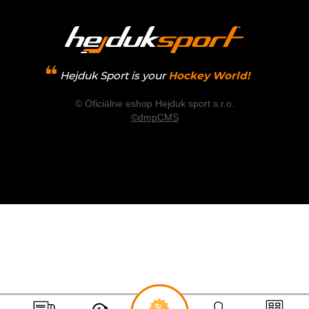
Hejduk Sport is your
Hockey World!
© Oficiálne eshop Hejduk sport s.r.o.
©dmpCMS