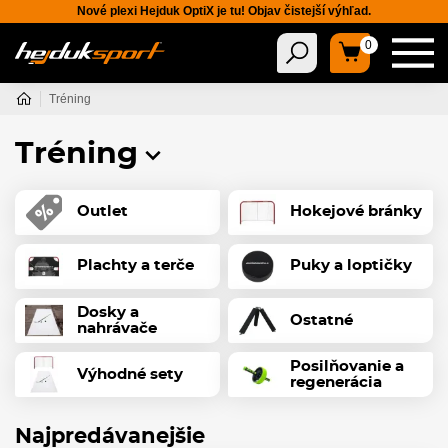
Nové plexi Hejduk OptiX je tu! Objav čistejší výhľad.
0
Tréning
Tréning
Outlet
Hokejové bránky
Plachty a terče
Puky a loptičky
Dosky a
Ostatné
nahrávače
Posilňovanie a
Výhodné sety
regenerácia
Najpredávanejšie