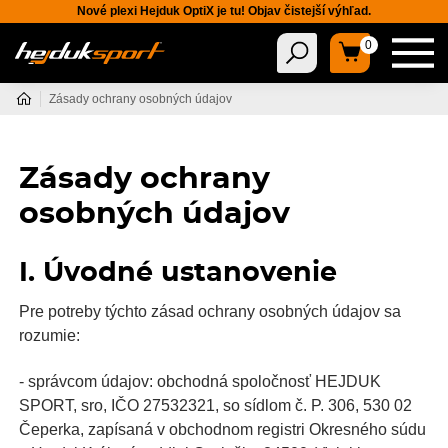
Nové plexi Hejduk OptiX je tu! Objav čistejší výhľad.
0
Zásady ochrany osobných údajov
Zásady ochrany
osobných údajov
I. Úvodné ustanovenie
Pre potreby týchto zásad ochrany osobných údajov sa
rozumie:
- správcom údajov: obchodná spoločnosť HEJDUK
SPORT, sro, IČO 27532321, so sídlom č. P. 306, 530 02
Čeperka, zapísaná v obchodnom registri Okresného súdu