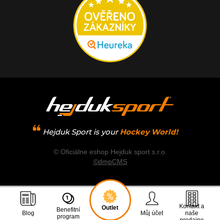
Hejduk Sport is your
Hockey World!
© Oficiálne eshop Hejduk sport s.r.o.
©dmpCMS
Kontakt a
Outlet
Benefitní
Blog
Můj účet
naše
program