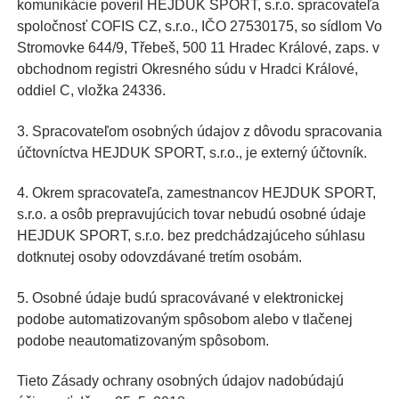
komunikácie poveril HEJDUK SPORT, s.r.o. spracovateľa
spoločnosť COFIS CZ, s.r.o., IČO 27530175, so sídlom Vo
Stromovke 644/9, Třebeš, 500 11 Hradec Králové, zaps. v
obchodnom registri Okresného súdu v Hradci Králové,
oddiel C, vložka 24336.
3. Spracovateľom osobných údajov z dôvodu spracovania
účtovníctva HEJDUK SPORT, s.r.o., je externý účtovník.
4. Okrem spracovateľa, zamestnancov HEJDUK SPORT,
s.r.o. a osôb prepravujúcich tovar nebudú osobné údaje
HEJDUK SPORT, s.r.o. bez predchádzajúceho súhlasu
dotknutej osoby odovzdávané tretím osobám.
5. Osobné údaje budú spracovávané v elektronickej
podobe automatizovaným spôsobom alebo v tlačenej
podobe neautomatizovaným spôsobom.
Tieto Zásady ochrany osobných údajov nadobúdajú