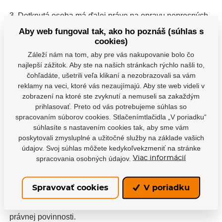
3. Dotknutá osoba má ďalej právo na opravu nepresných
osobných údajov, ktoré sa ho týkajú, teda môže upozorniť
Aby web fungoval tak, ako ho poznáš (súhlas s
prevádzkovateľa údajov na to, že spracováva nepresné
cookies)
údaje a požiadať ho o opravu svojich osobných údajov. V
Záleží nám na tom, aby pre vás nakupovanie bolo čo
takom prípade je povinnosťou správcu zaoberať sa jeho
najlepší zážitok. Aby ste na našich stránkach rýchlo našli to,
žiadostí.
čohľadáte, ušetrili veľa klikaní a nezobrazovali sa vám
reklamy na veci, ktoré vás nezaujímajú. Aby ste web videli v
zobrazení na ktoré ste zvyknutí a nemuseli sa zakaždým
4. Dotknutá osoba má ďalej právo na vymazanie, tj.
prihlasovať. Preto od vás potrebujeme súhlas so
Správca je povinný zlikvidovať jeho osobné údaje, ak je
spracovaním súborov cookies. Stlačenímtlačidla „V poriadku“
splnená aspoň jedna podmienka:- osobné údaje už nie sú
súhlasíte s nastavením cookies tak, aby sme vám
potrebné na účely, na ktoré boli zhromaždené alebo inak
poskytovali zmysluplné a užitočné služby na základe vašich
spracované,- v prípade, že subjekt údajov súhlas odvolá a
údajov. Svoj súhlas môžete kedykoľvekzmeniť na stránke
neexistuje žiadny ďalší právny dôvod pre spracovanie,- v
spracovania osobných údajov.
Viac informácií
prípade, že subjekt údajov vznesie námietky proti
spracovaniu a neexistujú žiadne prevažujúcou oprávnené
Spravovať cookies
V poriadku
dôvody pre spracovanie,- osobné údaje boli spracované
nezákonne,- osobné údaje sa musia vymazať na splnenie
právnej povinnosti.