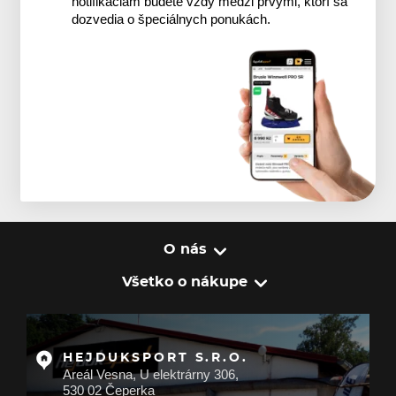
notifikáciám budete vždy medzi prvými, ktorí sa
dozvedia o špeciálnych ponukách.
O nás
Všetko o nákupe
HEJDUKSPORT S.R.O.
Areál Vesna, U elektrárny 306,
530 02 Čeperka