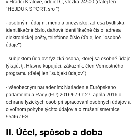
v Hradci Králové, oddiel C, vložka 24500 (ďalej len
"HEJDUK SPORT, sro ")
- osobnými údajmi: meno a priezvisko, adresa bydliska,
identifikačné číslo, daňové identifikačné číslo, adresa
elektronickej pošty, telefónne číslo (ďalej len "osobné
údaje")
- subjektom údajov: fyzická osoba, ktorej sa osobné údaje
týkajú, tj. Hlavne kupujúci, zákazník, člen Vernostného
programu (ďalej len "subjekt údajov")
- všeobecným nariadením: Nariadenie Európskeho
parlamentu a Rady (EÚ) 2016/679 z 27. apríla 2016 o
ochrane fyzických osôb pri spracovaní osobných údajov a
o voľnom pohybe týchto údajov a o zrušení smernice
95/46 / ES
II. Účel, spôsob a doba