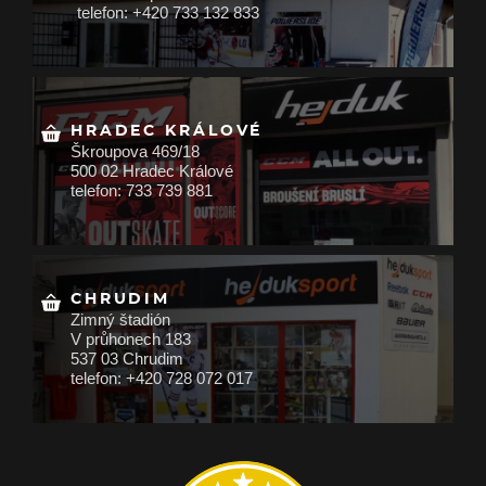
telefon: +420 733 132 833
HRADEC KRÁLOVÉ
Škroupova 469/18
500 02 Hradec Králové
telefon: 733 739 881
CHRUDIM
Zimný štadión
V průhonech 183
537 03 Chrudim
telefon: +420 728 072 017