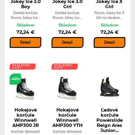
Jokey Ice 3.0
Jokey Ice 3.0
Jokey Ice X
Boy
Girl
Girl
Detské korčule
Detské korčule
Roces Jokey Ice X
Roces Jokey Ice...
Roces Jokey Ice...
Girl sú ideálne...
Skladom
Skladom
Skladom
72,24 €
72,24 €
72,24 €
Detail
Detail
Detail
POSLEDNÉ
POSLEDNÉ
KUSY
KUSY
-40%
Hokejové
Hokejové
Ľadové
korčule
korčule
korčule
Winnwell
Winnwell
Powerslide
AMP300 JR
AMP300 YTH
Reign Ares
Junior...
Korčule Winnwell
Korčule Winnwell