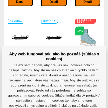
Detail
Detail
Detail
POSLEDNÉ
NOVINKA
NOVINKA
KUSY
-33%
Aby web fungoval tak, ako ho poznáš (súhlas s
Nôž
Nôž
Detské
cookies)
Powerslide
Powerslide
ľadové
Sabres 3
Sabres 4
korčule
Záleží nám na tom, aby pre vás nakupovanie bolo čo
Playlife
Powerslide Sabres
Powerslide Sabres
najlepší zážitok. Aby ste na našich stránkach rýchlo našli to,
Crunchy
3 Ice Blade Black...
4 Ice Blade Black...
čohľadáte, ušetrili veľa klikaní a nezobrazovali sa vám
Detské ľadové
reklamy na veci, ktoré vás nezaujímajú. Aby ste web videli v
korčule Playlife...
zobrazení na ktoré ste zvyknutí a nemuseli sa zakaždým
Skladem 7-10
pracovních dní
prihlasovať. Preto od vás potrebujeme súhlas so
Skladem 7-10
Skladem 7-10
pracovních dní
pracovních dní
spracovaním súborov cookies. Stlačenímtlačidla „V poriadku“
61,92 €
34,08 €
34,08 €
41,47 €
súhlasíte s nastavením cookies tak, aby sme vám
poskytovali zmysluplné a užitočné služby na základe vašich