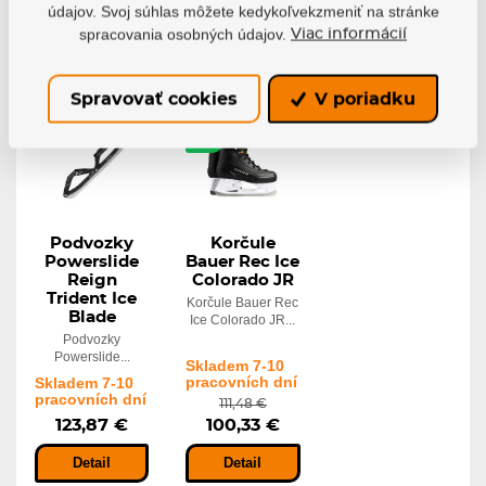
Detail
Detail
Detail
údajov. Svoj súhlas môžete kedykoľvekzmeniť na stránke
spracovania osobných údajov.
Viac informácií
Spravovať cookies
V poriadku
-10%
Podvozky
Korčule
Powerslide
Bauer Rec Ice
Reign
Colorado JR
Trident Ice
Korčule Bauer Rec
Blade
Ice Colorado JR...
Podvozky
Powerslide...
Skladem 7-10
pracovních dní
Skladem 7-10
pracovních dní
111,48 €
123,87 €
100,33 €
Detail
Detail