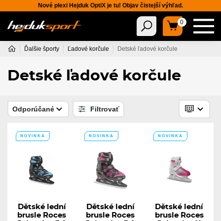
Nové plexi Hejduk OptiX je tu! Objav čistejší výhľad.
0
Ďalšie športy
Ľadové korčule
Detské ľadové korčule
Detské ľadové korčule
Odporúčané
Filtrovať
NOVINKA
NOVINKA
NOVINKA
Dětské lední
Dětské lední
Dětské lední
brusle Roces
brusle Roces
brusle Roces