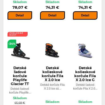
Skladom
Skladom
Skladom
78,07 €
74,31 €
74,31 €
Detail
Detail
Detail
POSLEDNÉ
KUSY
-34%
Detské
Detské
Detské
ľadové
kolieskové
kolieskové
korčule
korčule Fila
korčule Fila
Playlife
X 2.0 Ice
X 2.0 Ice G
Glacier TT
Detské korčule Fila
Detské ľadové
X 2.0 Ice sú...
korčule Fila X 2.0...
Detské ľadové
korčule Playlife...
Skladom
Skladom
Skladom
65,68 €