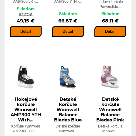
AMP300 JR -...
AMP300 YTH -...
Ľadové korčule
Powerslide...
Skladom
Skladom
Skladom
82,57 €
49,15 €
66,87 €
68,11 €
Detail
Detail
Detail
Hokejové
Detské
Detské
korčule
korčule
korčule
Winnwell
Winnwell
Winnwell
AMP300 YTH
Balance
Balance
With...
Blades Blue
Blades Pink
Korčule Winnwell
Detské korčule
Detské korčule
AMP300 YTH...
Winnwell...
Winnwell...