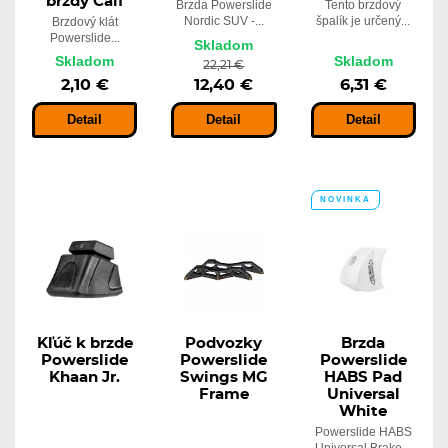
brzdy Calf
Brzda Powerslide
Tento brzdový
Nordic SUV -...
špalík je určený...
Brzdový klát
Powerslide...
Skladom
Skladom
Skladom
22,21 €
2,10 €
12,40 €
6,31 €
Detail
Detail
Detail
NOVINKA
Kľúč k brzde
Podvozky
Brzda
Powerslide
Powerslide
Powerslide
Khaan Jr.
Swings MG
HABS Pad
Frame
Universal
White
Powerslide HABS