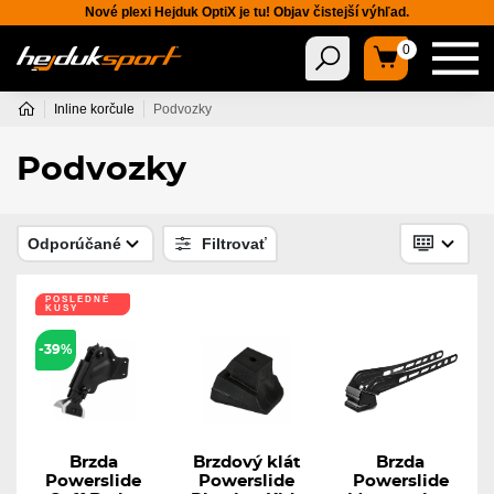
Nové plexi Hejduk OptiX je tu! Objav čistejší výhľad.
0
Inline korčule
Podvozky
Podvozky
Odporúčané
Filtrovať
POSLEDNÉ
KUSY
-39%
Brzda
Brzdový klát
Brzda
Powerslide
Powerslide
Powerslide