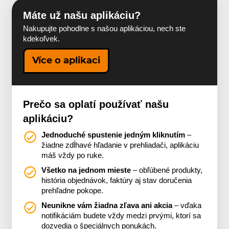
Máte už našu aplikáciu?
Nakupujte pohodlne s našou aplikáciou, nech ste
kdekoľvek.
Více o aplikaci
Prečo sa oplatí používať našu
aplikáciu?
Jednoduché spustenie jedným kliknutím
–
žiadne zdĺhavé hľadanie v prehliadači, aplikáciu
máš vždy po ruke.
Všetko na jednom mieste
– obľúbené produkty,
história objednávok, faktúry aj stav doručenia
prehľadne pokope.
Neunikne vám žiadna zľava ani akcia
– vďaka
notifikáciám budete vždy medzi prvými, ktorí sa
dozvedia o špeciálnych ponukách.