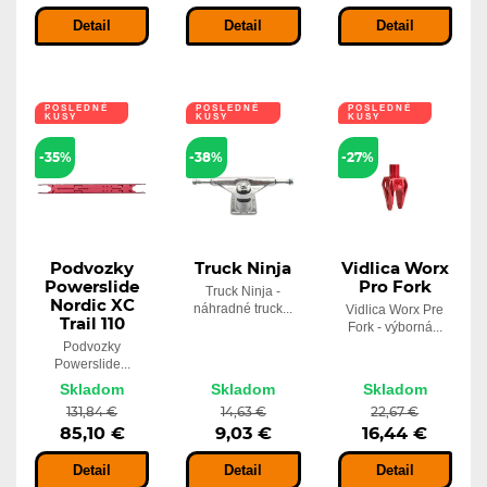
Detail
Detail
Detail
POSLEDNÉ
POSLEDNÉ
POSLEDNÉ
KUSY
KUSY
KUSY
-35%
-38%
-27%
Podvozky
Truck Ninja
Vidlica Worx
Powerslide
Pro Fork
Truck Ninja -
Nordic XC
náhradné truck...
Vidlica Worx Pre
Trail 110
Fork - výborná...
Podvozky
Powerslide...
Skladom
Skladom
Skladom
131,84 €
14,63 €
22,67 €
85,10 €
9,03 €
16,44 €
Detail
Detail
Detail