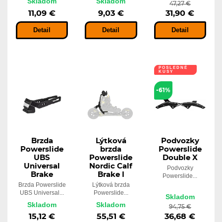
Skladom
Skladom
47,27 €
11,09 €
9,03 €
31,90 €
Detail
Detail
Detail
POSLEDNÉ
KUSY
-61%
Brzda
Lýtková
Podvozky
Powerslide
brzda
Powerslide
UBS
Powerslide
Double X
Universal
Nordic Calf
Podvozky
Brake
Brake I
Powerslide...
Brzda Powerslide
Lýtková brzda
UBS Universal...
Powerslide...
Skladom
Skladom
Skladom
94,75 €
15,12 €
55,51 €
36,68 €