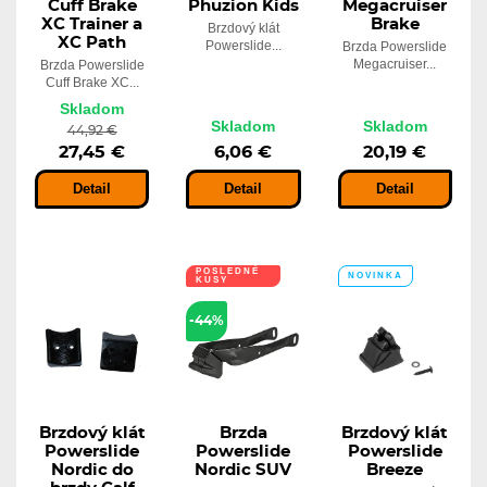
Cuff Brake
Phuzion Kids
Megacruiser
XC Trainer a
Brake
Brzdový klát
XC Path
Powerslide...
Brzda Powerslide
Megacruiser...
Brzda Powerslide
Cuff Brake XC...
Skladom
Skladom
Skladom
44,92 €
27,45 €
6,06 €
20,19 €
Detail
Detail
Detail
POSLEDNÉ
NOVINKA
KUSY
-44%
Brzdový klát
Brzda
Brzdový klát
Powerslide
Powerslide
Powerslide
Nordic do
Nordic SUV
Breeze