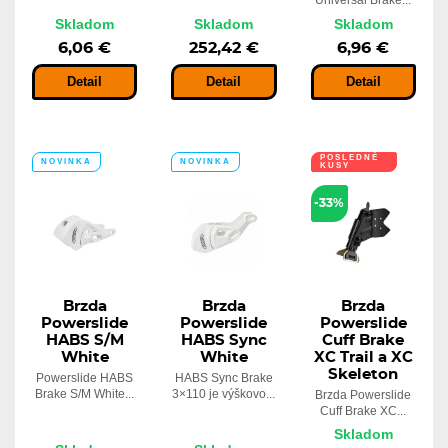
Universal Brake...
Skladom
Skladom
Skladom
6,06 €
252,42 €
6,96 €
Detail
Detail
Detail
POSLEDNÉ
NOVINKA
NOVINKA
KUSY
-33%
Brzda
Brzda
Brzda
Powerslide
Powerslide
Powerslide
HABS S/M
HABS Sync
Cuff Brake
White
White
XC Trail a XC
Skeleton
Powerslide HABS
HABS Sync Brake
Brake S/M White...
3×110 je výškovo...
Brzda Powerslide
Cuff Brake XC...
Skladom