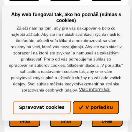
Aby web fungoval tak, ako ho poznáš (súhlas s
POSLEDNÉ
POSLEDNÉ
cookies)
KUSY
KUSY
Záleží nám na tom, aby pre vás nakupovanie bolo čo
-32%
-29%
najlepší zážitok. Aby ste na našich stránkach rýchlo našli to,
čohľadáte, ušetrili veľa klikaní a nezobrazovali sa vám
reklamy na veci, ktoré vás nezaujímajú. Aby ste web videli v
zobrazení na ktoré ste zvyknutí a nemuseli sa zakaždým
prihlasovať. Preto od vás potrebujeme súhlas so
Brzdový klát
Brzdový klát
Longboard
spracovaním súborov cookies. Stlačenímtlačidla „V poriadku“
Powerslide
Powerslide
Truck
súhlasíte s nastavením cookies tak, aby sme vám
Nordic do
Road
Standard
brzdy Calf
Hog/UBS
Brechstange
poskytovali zmysluplné a užitočné služby na základe vašich
Classic
Brzdový klát
Longboard Truck
údajov. Svoj súhlas môžete kedykoľvekzmeniť na stránke
Powerslide Road...
Standard...
Brzdový klát
spracovania osobných údajov.
Viac informácií
Powerslide...
Skladom
Skladom
Skladom
13,56 €
20,56 €
Spravovať cookies
V poriadku
9,27 €
6,06 €
14,63 €
Detail
Detail
Detail