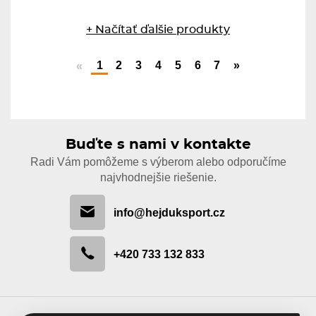
+ Načítať ďalšie produkty
1
2
3
4
5
6
7
»
«
Buďte s nami v kontakte
Radi Vám pomôžeme s výberom alebo odporučíme
najvhodnejšie riešenie.
info@hejduksport.cz
+420 733 132 833