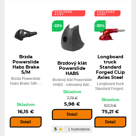
POSLEDNÉ
POSLEDNÉ
KUSY
KUSY
-23%
-30%
Brzda
Longboard
Powerslide
truck
Brzdový klát
Habs Brake
Standard
Powerslide
S/M
Forged CLip
HABS
Axles Steel
Brzda Powerslide
Brzdový klát Powerslide
Habs Brake S/M -...
Longboard truck
HABS - náhradný klát...
Standard Forged...
Skladom
7,79 €
Skladom
5,98 €
Skladom
107,11 €
16,15 €
75,21 €
Detail
Detail
Detail
5
1 hodnotenie