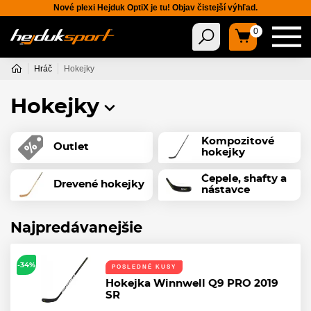
Nové plexi Hejduk OptiX je tu! Objav čistejší výhľad.
0
Hráč
Hokejky
Hokejky
Kompozitové
Outlet
hokejky
Čepele, shafty a
Drevené hokejky
nástavce
Najpredávanejšie
-34%
POSLEDNÉ KUSY
Hokejka Winnwell Q9 PRO 2019
SR