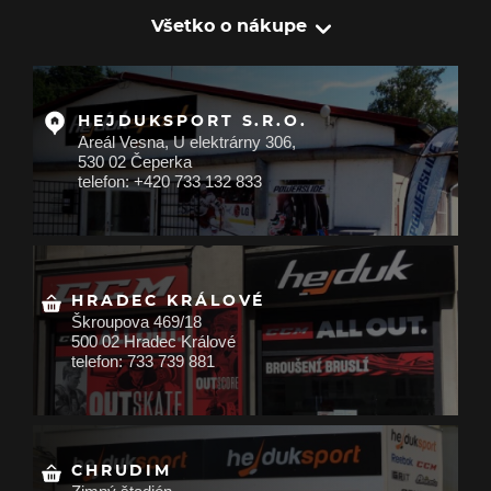
Všetko o nákupe
HEJDUKSPORT S.R.O.
Areál Vesna, U elektrárny 306,
530 02 Čeperka
telefon: +420 733 132 833
HRADEC KRÁLOVÉ
Škroupova 469/18
500 02 Hradec Králové
telefon: 733 739 881
CHRUDIM