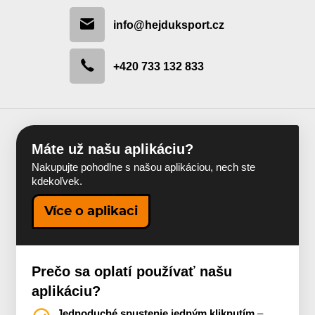
info@hejduksport.cz
+420 733 132 833
Máte už našu aplikáciu?
Nakupujte pohodlne s našou aplikáciou, nech ste
kdekoľvek.
Více o aplikaci
Prečo sa oplatí používať našu
aplikáciu?
Jednoduché spustenie jedným kliknutím
–