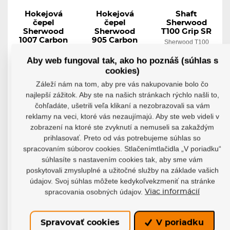
Hokejová
Hokejová
Shaft
čepel
čepel
Sherwood
Sherwood
Sherwood
T100 Grip SR
1007 Carbon
905 Carbon
Sherwood T100
Grip SR Shaft –...
Hokejová čepeľ
Čepeľ Sherwood
Sherwood 1007...
905 Carbon je...
Aby web fungoval tak, ako ho poznáš (súhlas s
cookies)
Skladom
Skladom
Skladom
64,25 €
51,89 €
193,65 €
Záleží nám na tom, aby pre vás nakupovanie bolo čo
35,85 €
35,81 €
73,77 €
najlepší zážitok. Aby ste na našich stránkach rýchlo našli to,
čohľadáte, ušetrili veľa klikaní a nezobrazovali sa vám
Detail
Detail
Detail
reklamy na veci, ktoré vás nezaujímajú. Aby ste web videli v
zobrazení na ktoré ste zvyknutí a nemuseli sa zakaždým
prihlasovať. Preto od vás potrebujeme súhlas so
spracovaním súborov cookies. Stlačenímtlačidla „V poriadku“
POSLEDNÉ
POSLEDNÉ
KUSY
KUSY
súhlasíte s nastavením cookies tak, aby sme vám
poskytovali zmysluplné a užitočné služby na základe vašich
-62%
-62%
údajov. Svoj súhlas môžete kedykoľvekzmeniť na stránke
spracovania osobných údajov.
Viac informácií
Spravovať cookies
V poriadku
Shaft
Shaft
Hokejka