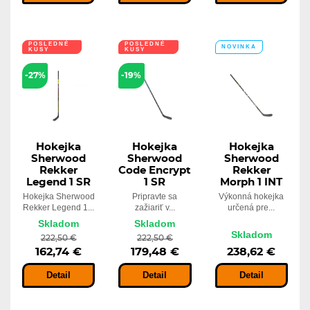
POSLEDNÉ
POSLEDNÉ
NOVINKA
KUSY
KUSY
-27%
-19%
Hokejka
Hokejka
Hokejka
Sherwood
Sherwood
Sherwood
Rekker
Code Encrypt
Rekker
Legend 1 SR
1 SR
Morph 1 INT
Hokejka Sherwood
Pripravte sa
Výkonná hokejka
Rekker Legend 1...
zažiariť v...
určená pre...
Skladom
Skladom
Skladom
222,50 €
222,50 €
162,74 €
179,48 €
238,62 €
Detail
Detail
Detail