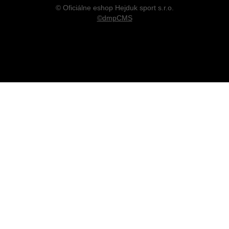
© Oficiálne eshop Hejduk sport s.r.o.
©dmpCMS