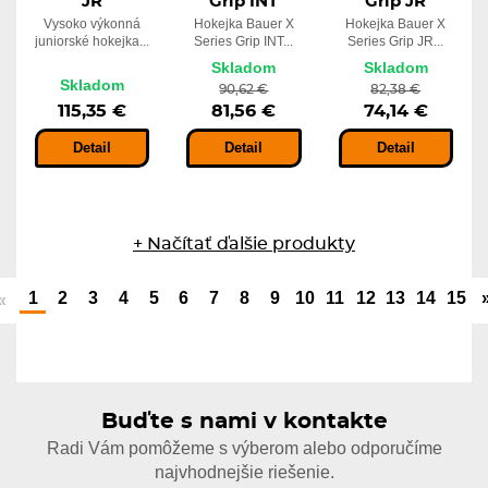
JR
Grip INT
Grip JR
Vysoko výkonná
Hokejka Bauer X
Hokejka Bauer X
juniorské hokejka...
Series Grip INT...
Series Grip JR...
Skladom
Skladom
Skladom
90,62 €
82,38 €
115,35 €
81,56 €
74,14 €
Detail
Detail
Detail
+ Načítať ďalšie produkty
1
2
3
4
5
6
7
8
9
10
11
12
13
14
15
«
Buďte s nami v kontakte
Radi Vám pomôžeme s výberom alebo odporučíme
najvhodnejšie riešenie.