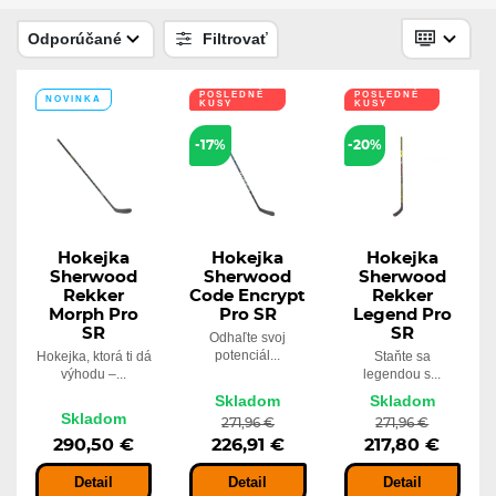
Skladom
19,33 €
Odporúčané
Filtrovať
POSLEDNÉ
POSLEDNÉ
NOVINKA
KUSY
KUSY
Koncovka RocketGrip Hole Color
Grip
-17%
-20%
Skladom
19,33 €
Hokejka
Hokejka
Hokejka
Sherwood
Sherwood
Sherwood
Rekker
Code Encrypt
Rekker
Morph Pro
Pro SR
Legend Pro
SR
SR
Odhaľte svoj
potenciál...
Hokejka, ktorá ti dá
Staňte sa
výhodu –...
legendou s...
Skladom
Skladom
Skladom
271,96 €
271,96 €
290,50 €
226,91 €
217,80 €
Detail
Detail
Detail