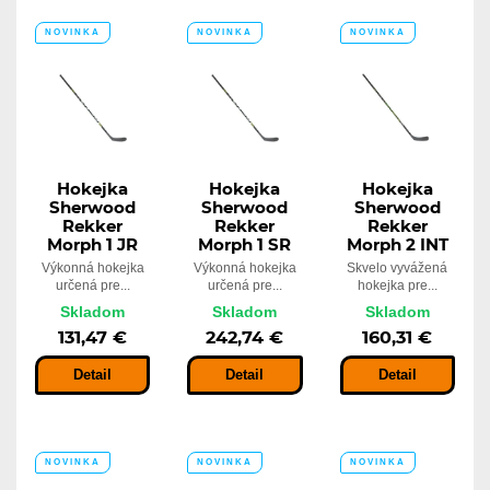
NOVINKA
NOVINKA
NOVINKA
Hokejka
Hokejka
Hokejka
Sherwood
Sherwood
Sherwood
Rekker
Rekker
Rekker
Morph 1 JR
Morph 1 SR
Morph 2 INT
Výkonná hokejka
Výkonná hokejka
Skvelo vyvážená
určená pre...
určená pre...
hokejka pre...
Skladom
Skladom
Skladom
131,47 €
242,74 €
160,31 €
Detail
Detail
Detail
NOVINKA
NOVINKA
NOVINKA