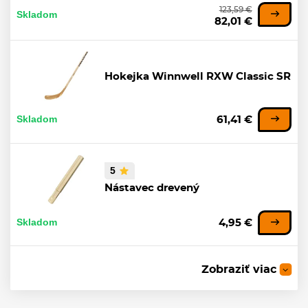
123,59 €
Skladom
82,01 €
Hokejka Winnwell RXW Classic SR
Skladom
61,41 €
5
Nástavec drevený
Skladom
4,95 €
Zobraziť viac
Koncovka RocketGrip Rubber
Ultra Grip