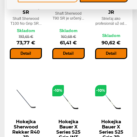
Sherwood
Sherwood
Sherwood
T100 No Grip
T90 SR
Rekker R30
SR
JR
Shaft Sherwood
T90 SR je určený...
Shaft Sherwood
Strieľaj ako
T100 No Grip SR...
profesionál už od...
Skladom
Skladom
Skladom
193,65 €
160,68 €
73,77 €
61,41 €
90,62 €
Detail
Detail
Detail
-10%
-10%
Hokejka
Hokejka
Hokejka
Sherwood
Bauer X
Bauer X
Rekker R40
Series S25
Series S25