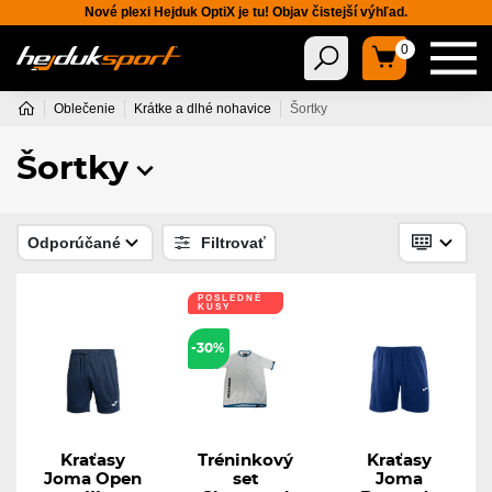
Nové plexi Hejduk OptiX je tu! Objav čistejší výhľad.
0
Oblečenie
Krátke a dlhé nohavice
Šortky
Šortky
Odporúčané
Filtrovať
POSLEDNÉ
KUSY
-30%
Kraťasy
Tréninkový
Kraťasy
Joma Open
set
Joma