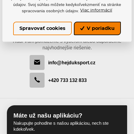
údajov. Svoj súhlas môžete kedykoľvekzmeniť na stránke
spracovania osobných údajov.
Viac informácií
Spravovať cookies
V poriadku
Buďte s nami v kontakte
Radi Vám pomôžeme s výberom alebo odporučíme
najvhodnejšie riešenie.
info@hejduksport.cz
+420 733 132 833
Máte už našu aplikáciu?
Nakupujte pohodlne s našou aplikáciou, nech ste
kdekoľvek.