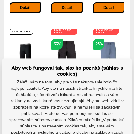
Detail
Detail
Detail
POSLEDNÉ
POSLEDNÉ
LEN U NÁS
KUSY
KUSY
-33%
-25%
Aby web fungoval tak, ako ho poznáš (súhlas s
cookies)
Kraťasy
Kraťasy Iqon
Kraťasy CCM
Aycane Rebel
Explore
Core Fleece
Záleží nám na tom, aby pre vás nakupovanie bolo čo
Pro Base
Shorts
Short SR
najlepší zážitok. Aby ste na našich stránkach rýchlo našli to,
Layer SR
Kraťasy Iqon
Tieto flísové šortky
čohľadáte, ušetrili veľa klikaní a nezobrazovali sa vám
Explore Shorts -...
z kolekcie Core...
Vylepšite si
reklamy na veci, ktoré vás nezaujímajú. Aby ste web videli v
základnú vrstvu...
Skladem 7-10
Skladem 7-10
zobrazení na ktoré ste zvyknutí a nemuseli sa zakaždým
pracovních dní
pracovních dní
Skladom
prihlasovať. Preto od vás potrebujeme súhlas so
43,35 €
61,82 €
spracovaním súborov cookies. Stlačenímtlačidla „V poriadku“
57,28 €
29,18 €
46,36 €
súhlasíte s nastavením cookies tak, aby sme vám
Detail
Detail
Detail
poskytovali zmysluplné a užitočné služby na základe vašich