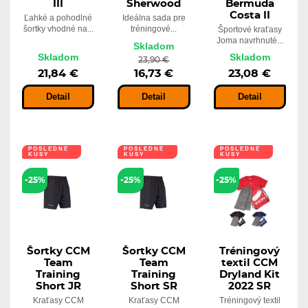
III
Sherwood
Bermuda
Costa II
Ľahké a pohodlné
Ideálna sada pre
šortky vhodné na...
tréningové...
Športové kraťasy
Joma navrhnuté...
Skladom
Skladom
Skladom
23,90 €
21,84 €
16,73 €
23,08 €
Detail
Detail
Detail
POSLEDNÉ
POSLEDNÉ
POSLEDNÉ
KUSY
KUSY
KUSY
-25%
-25%
-25%
Šortky CCM
Šortky CCM
Tréningový
Team
Team
textil CCM
Training
Training
Dryland Kit
Short JR
Short SR
2022 SR
Kraťasy CCM
Kraťasy CCM
Tréningový textil