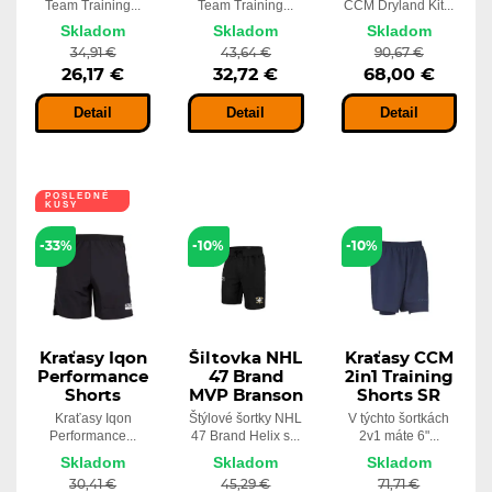
Team Training...
Team Training...
CCM Dryland Kit...
Skladom
Skladom
Skladom
34,91 €
43,64 €
90,67 €
26,17 €
32,72 €
68,00 €
Detail
Detail
Detail
POSLEDNÉ
KUSY
-33%
-10%
-10%
Kraťasy Iqon
Šiltovka NHL
Kraťasy CCM
Performance
47 Brand
2in1 Training
Shorts
MVP Branson
Shorts SR
Kraťasy Iqon
Štýlové šortky NHL
V týchto šortkách
Performance...
47 Brand Helix s...
2v1 máte 6"...
Skladom
Skladom
Skladom
30,41 €
45,29 €
71,71 €