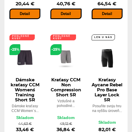
20,44 €
40,76 €
64,54 €
Detail
Detail
Detail
POSLEDNÉ
POSLEDNÉ
LEN U NÁS
KUSY
KUSY
-25%
-25%
Dámske
Kraťasy CCM
Kraťasy
kraťasy CCM
Non
Aycane Rebel
Women´s
Compression
Pro Base
Training
Short SR
Layer Lock
Short SR
SR
Vzdušné a
pohodlné...
Dámske kraťasy
Posuňte svoju hru
CCM Women´s...
na vyššiu úroveň...
Skladom
Skladom
Skladom
44,63 €
49,12 €
33,46 €
36,84 €
82,01 €