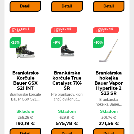
Detail
Detail
Detail
POSLEDNÉ
POSLEDNÉ
POSLEDNÉ
KUSY
KUSY
KUSY
LEN U NÁS
-25%
-9%
-10%
Brankárske
Brankárske
Brankárska
Korčule
korčule True
hokejka
Bauer GSX
Catalyst 7X4
Bauer Vapor
S21 INT
SR
Hyperlite 2
S23 SR
Brankárske korčule
Pre brankárov, ktorí
Bauer GSX S21...
chcú ovládnuť...
Brankárska
hokejka Bauer...
Skladom
Skladom
Skladom
256,26 €
629,81 €
301,74 €
192,19 €
575,78 €
271,56 €
Detail
Detail
Detail