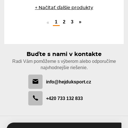
+ Načítať ďalšie produkty
1
2
3
»
«
Buďte s nami v kontakte
Radi Vám pomôžeme s výberom alebo odporučíme
najvhodnejšie riešenie.
info@hejduksport.cz
+420 733 132 833