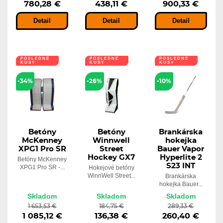
780,28 €
438,11 €
900,33 €
Detail
Detail
Detail
POSLEDNÉ
POSLEDNÉ
POSLEDNÉ
KUSY
KUSY
KUSY
-34%
-26%
-10%
Betóny
Betóny
Brankárska
McKenney
Winnwell
hokejka
XPG1 Pro SR
Street
Bauer Vapor
Hockey GX7
Hyperlite 2
Betóny McKenney
S23 INT
XPG1 Pro SR -...
Hokejové betóny
WinnWell Street...
Brankárska
hokejka Bauer...
Skladom
Skladom
Skladom
1 653,53 €
184,75 €
289,33 €
1 085,12 €
136,38 €
260,40 €