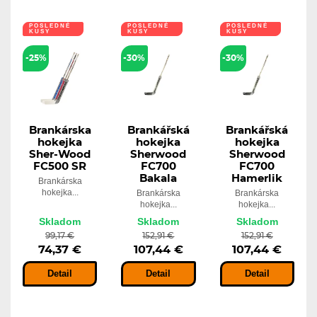
POSLEDNÉ
POSLEDNÉ
POSLEDNÉ
KUSY
KUSY
KUSY
-25%
-30%
-30%
Brankárska
Brankářská
Brankářská
hokejka
hokejka
hokejka
Sher-Wood
Sherwood
Sherwood
FC500 SR
FC700
FC700
Bakala
Hamerlik
Brankárska
hokejka...
Brankárska
Brankárska
hokejka...
hokejka...
Skladom
Skladom
Skladom
99,17 €
152,91 €
152,91 €
74,37 €
107,44 €
107,44 €
Detail
Detail
Detail