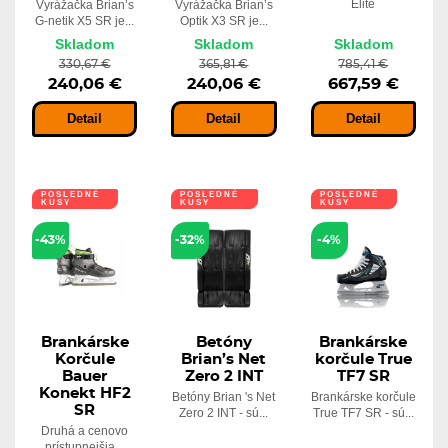
Elite
Vyrážačka Brian’s
Vyrážačka Brian’s
G-netik X5 SR je...
Optik X3 SR je...
Skladom
Skladom
Skladom
330,67 €
365,81 €
785,41 €
240,06 €
240,06 €
667,59 €
Detail
Detail
Detail
POSLEDNÉ
POSLEDNÉ
POSLEDNÉ
KUSY
KUSY
KUSY
LEN U NÁS
-43%
-32%
-4%
Brankárske
Betóny
Brankárske
Korčule
Brian’s Net
korčule True
Bauer
Zero 2 INT
TF7 SR
Konekt HF2
Betóny Brian 's Net
Brankárske korčule
SR
Zero 2 INT - sú...
True TF7 SR - sú...
Druhá a cenovo
prístupnejšia...