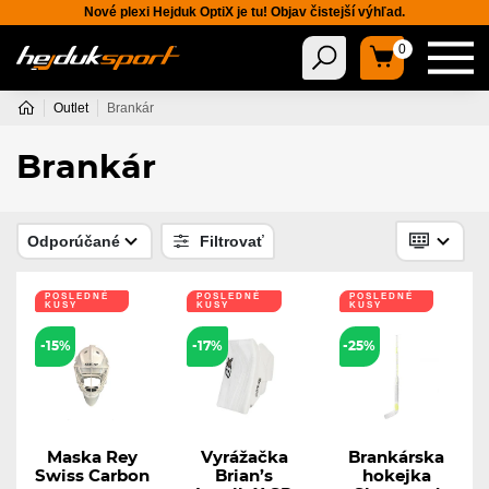
Nové plexi Hejduk OptiX je tu! Objav čistejší výhľad.
0
Outlet
Brankár
Brankár
Odporúčané
Filtrovať
POSLEDNÉ
POSLEDNÉ
POSLEDNÉ
KUSY
KUSY
KUSY
LEN U NÁS
-15%
-17%
-25%
Maska Rey
Vyrážačka
Brankárska
Swiss Carbon
Brian’s
hokejka