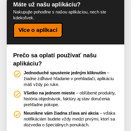
Máte už našu aplikáciu?
Nakupujte pohodlne s našou aplikáciou, nech ste
kdekoľvek.
Více o aplikaci
Prečo sa oplatí používať našu
aplikáciu?
Jednoduché spustenie jedným kliknutím
–
žiadne zdĺhavé hľadanie v prehliadači, aplikáciu
máš vždy po ruke.
Všetko na jednom mieste
– obľúbené produkty,
história objednávok, faktúry aj stav doručenia
prehľadne pokope.
Neunikne vám žiadna zľava ani akcia
– vďaka
notifikáciám budete vždy medzi prvými, ktorí sa
dozvedia o špeciálnych ponukách.