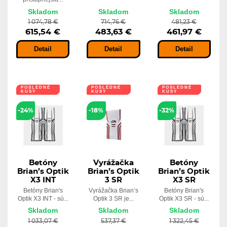
Skladom
Skladom
Skladom
1 074,78 €
714,76 €
481,23 €
615,54 €
483,63 €
461,97 €
Detail
Detail
Detail
POSLEDNÉ
POSLEDNÉ
POSLEDNÉ
KUSY
KUSY
KUSY
-24%
-18%
-32%
Betóny
Vyrážačka
Betóny
Brian’s Optik
Brian’s Optik
Brian’s Optik
X3 INT
3 SR
X3 SR
Betóny Brian's
Vyrážačka Brian’s
Betóny Brian's
Optik X3 INT - sú...
Optik 3 SR je...
Optik X3 SR - sú...
Skladom
Skladom
Skladom
1 033,07 €
537,37 €
1 322,45 €