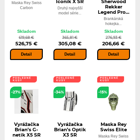
Iconik X SR
Sherwood
Maska Rey Swiss
Rekker
Carbon
Druhý najvyšší
Legend Pro...
model série...
Brankárská
hokejka...
Skladom
Skladom
Skladom
619,68 €
365,81 €
276,93 €
526,75 €
305,08 €
206,66 €
Detail
Detail
Detail
POSLEDNÉ
POSLEDNÉ
POSLEDNÉ
KUSY
KUSY
KUSY
LEN U NÁS
-27%
-34%
-15%
Vyrážačka
Vyrážačka
Maska Rey
Brian’s G-
Brian’s Optik
Swiss Elite
netik X5 SR
X3 SR
Maska Rey Swiss