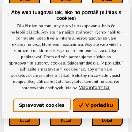
Aby web fungoval tak, ako ho poznáš (súhlas s
cookies)
POSLEDNÉ
POSLEDNÉ
POSLEDNÉ
KUSY
KUSY
KUSY
Záleží nám na tom, aby pre vás nakupovanie bolo čo
najlepší zážitok. Aby ste na našich stránkach rýchlo našli to,
-31%
-25%
-28%
čohľadáte, ušetrili veľa klikaní a nezobrazovali sa vám
reklamy na veci, ktoré vás nezaujímajú. Aby ste web videli v
zobrazení na ktoré ste zvyknutí a nemuseli sa zakaždým
prihlasovať. Preto od vás potrebujeme súhlas so
spracovaním súborov cookies. Stlačenímtlačidla „V poriadku“
Brankárska
Brankárska
Brankárska
súhlasíte s nastavením cookies tak, aby sme vám
hokejka
hokejka CCM
hokejka
poskytovali zmysluplné a užitočné služby na základe vašich
Brian’s GSP3
EFlex 3 SR
Sher-Wood
SR
FC500 INT
údajov. Svoj súhlas môžete kedykoľvekzmeniť na stránke
Brankárska
hokejka CCM...
Profesionálna
Brankárska
spracovania osobných údajov.
Viac informácií
brankárska...
hokejka...
Skladom
Skladom
Skladom
156,68 €
184,58 €
97,11 €
Spravovať cookies
V poriadku
107,44 €
138,45 €
70,24 €
Detail
Detail
Detail