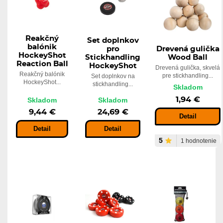
Reakčný
Set doplnkov
balónik
Drevená gulička
pro
HockeyShot
Wood Ball
Stickhandling
Reaction Ball
HockeyShot
Drevená gulička, skvelá
Reakčný balónik
pre stickhandling...
Set doplnkov na
HockeyShot...
stickhandling...
Skladom
1,94 €
Skladom
Skladom
9,44 €
24,69 €
Detail
Detail
Detail
5
1 hodnotenie