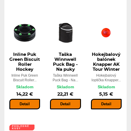
Inline Puk
Taška
Hokejbalový
Green Biscuit
Winnwell
balónek
Roller
Puck Bag -
Knapper AK
Hockey
Na puky
Tour Winter
Inline Puk Green
Taška Winnwell
Hokejbalový
Biscuit Roller...
Puck Bag - Na...
loptička Knapper...
Skladom
Skladom
Skladom
14,22 €
22,21 €
5,15 €
Detail
Detail
Detail
POSLEDNÉ
KUSY