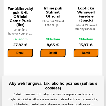
Inline puk
Loptička
Fanúšikovský
Stilmat
Winnwell
puk NHL
Official
Farebné
Official
(3pack)
Game Puck
Inline puk Stilmat
(1ks)
Official - je...
Balónik Winnwell
farebný (3pack)...
Originálne
hokejový puk pre...
Skladom
Skladom
Skladom
27,82 €
8,65 €
13,97 €
Detail
Detail
Detail
Aby web fungoval tak, ako ho poznáš (súhlas s
cookies)
Záleží nám na tom, aby pre vás nakupovanie bolo čo
najlepší zážitok. Aby ste na našich stránkach rýchlo našli to,
čohľadáte, ušetrili veľa klikaní a nezobrazovali sa vám
Hokejový
Hokejový
Loptička