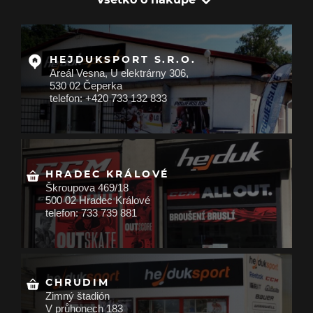
HEJDUKSPORT S.R.O.
Areál Vesna, U elektrárny 306,
530 02 Čeperka
telefon: +420 733 132 833
HRADEC KRÁLOVÉ
Škroupova 469/18
500 02 Hradec Králové
telefon: 733 739 881
CHRUDIM
Zimný štadión
V průhonech 183