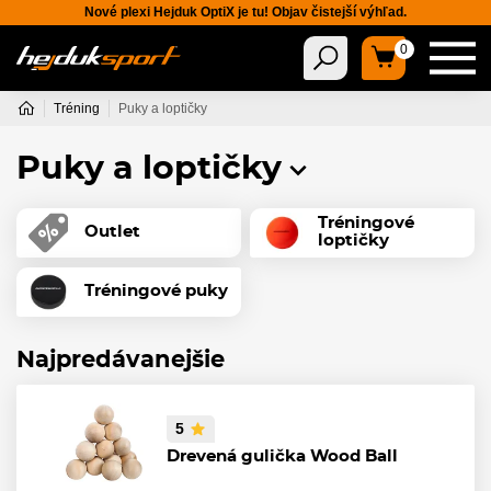
Nové plexi Hejduk OptiX je tu! Objav čistejší výhľad.
0
Tréning
Puky a loptičky
Puky a loptičky
Tréningové
Outlet
loptičky
Tréningové puky
Najpredávanejšie
5
Drevená gulička Wood Ball