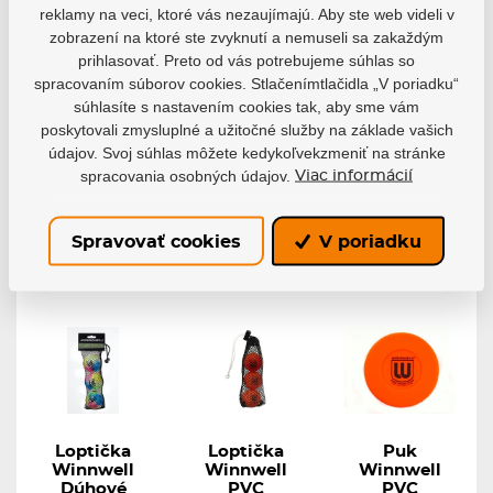
reklamy na veci, ktoré vás nezaujímajú. Aby ste web videli v
puk
puk
Winnwell
zobrazení na ktoré ste zvyknutí a nemuseli sa zakaždým
Winnwell
Winnwell
Klasický
modrý JR
biely
hokejbalový...
prihlasovať. Preto od vás potrebujeme súhlas so
odľahčený
Hokejový puk biely
spracovaním súborov cookies. Stlačenímtlačidla „V poriadku“
je klasický...
Hokejový puk
súhlasíte s nastavením cookies tak, aby sme vám
Winnwell modrý...
poskytovali zmysluplné a užitočné služby na základe vašich
Skladom
Skladom
Skladom
údajov. Svoj súhlas môžete kedykoľvekzmeniť na stránke
3,09 €
3,38 €
3,92 €
spracovania osobných údajov.
Viac informácií
Detail
Detail
Detail
Spravovať cookies
V poriadku
Loptička
Loptička
Puk
Winnwell
Winnwell
Winnwell
Dúhové
PVC
PVC