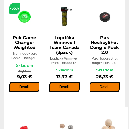
-56%
Puk Game
Loptička
Puk
Changer
Winnwell
HockeyShot
Weighted
Team Canada
Dangle Puck
(3pack)
2.0
Tréningový puk
Game Changer...
Loptička Winnwell
Puk HockeyShot
Team Canada (3...
Dangle Puck 2.0...
Skladom
Skladom
Skladom
20,56 €
9,03 €
13,97 €
26,33 €
Detail
Detail
Detail