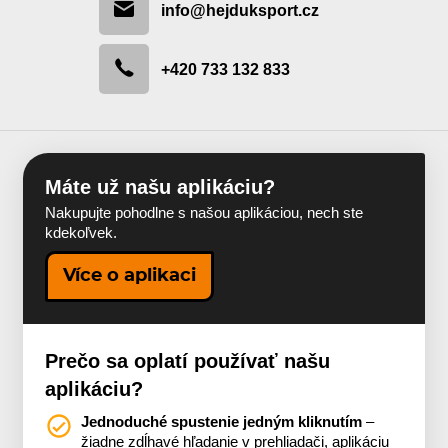
info@hejduksport.cz
+420 733 132 833
Máte už našu aplikáciu?
Nakupujte pohodlne s našou aplikáciou, nech ste
kdekoľvek.
Více o aplikaci
Prečo sa oplatí používať našu
aplikáciu?
Jednoduché spustenie jedným kliknutím
–
žiadne zdĺhavé hľadanie v prehliadači, aplikáciu