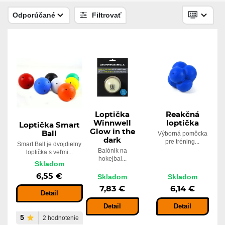
Skladom
3,92 €
Odporúčané
Filtrovať
Hokejový puk čierny oficiálne
Skladom
2,06 €
Loptička
Reakčná
Winnwell
loptička
Loptička Smart
Glow in the
Ball
Výborná pomôcka
dark
pre tréning...
Smart Ball je dvojdielny
Balónik na
loptička s veľmi...
hokejbal...
Skladom
6,55 €
Skladom
Skladom
7,83 €
6,14 €
Detail
Detail
Detail
5
2 hodnotenie