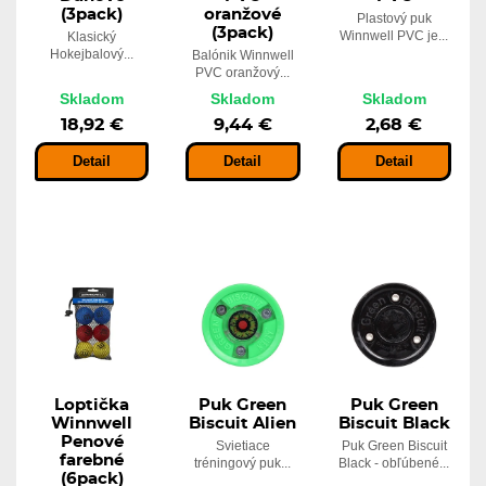
(3pack)
oranžové
Plastový puk
(3pack)
Winnwell PVC je...
Klasický
Hokejbalový...
Balónik Winnwell
PVC oranžový...
Skladom
Skladom
Skladom
18,92 €
9,44 €
2,68 €
Detail
Detail
Detail
Loptička
Puk Green
Puk Green
Winnwell
Biscuit Alien
Biscuit Black
Penové
Svietiace
Puk Green Biscuit
farebné
tréningový puk...
Black - obľúbené...
(6pack)