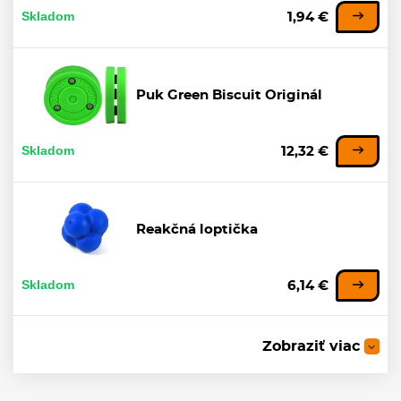
Skladom
1,94 €
Puk Green Biscuit Originál
Skladom
12,32 €
Reakčná loptička
Skladom
6,14 €
Zobraziť viac
Loptička Winnwell