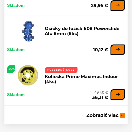
Skladom
29,95 €
Osičky do ložísk 608 Powerslide
Alu 8mm (8ks)
Skladom
10,12 €
-26%
POSLEDNÉ KUSY
Kolieska Prime Maximus Indoor
(4ks)
49,40 €
Skladom
36,31 €
Zobraziť viac
Ložiská Wicked ABEC 9 Freespin
Tube