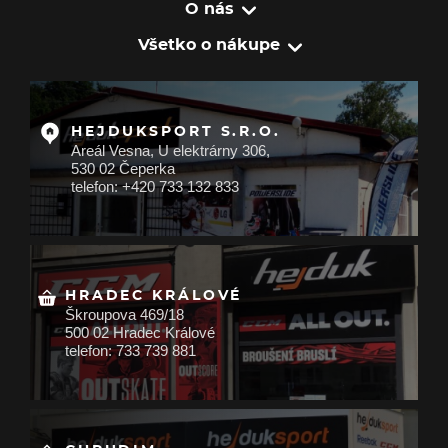
O nás
Všetko o nákupe
HEJDUKSPORT S.R.O.
Areál Vesna, U elektrárny 306,
530 02 Čeperka
telefon: +420 733 132 833
HRADEC KRÁLOVÉ
Škroupova 469/18
500 02 Hradec Králové
telefon: 733 739 881