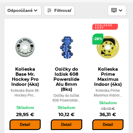
Skladom
25,28 €
Odporúčané
Filtrovať
POSLEDNÉ
-10%
KUSY
Kolieska Bauer Hi-LO Street Wheel
Outdoor (4ks)
-26%
27,63 €
Skladom
24,87 €
Kolieska
Osičky do
Kolieska
Base Mr.
ložísk 608
Prime
Hockey Pro
Powerslide
Maximus
Indoor (4ks)
Alu 8mm
Indoor (4ks)
(8ks)
Kolieska Base Mr.
Kolieska Prime
Hockey Pro...
Maximus Indoor...
Osičky do ložísk
608 Powerslide...
Skladom
Skladom
Skladom
49,40 €
29,95 €
10,12 €
36,31 €
Detail
Detail
Detail