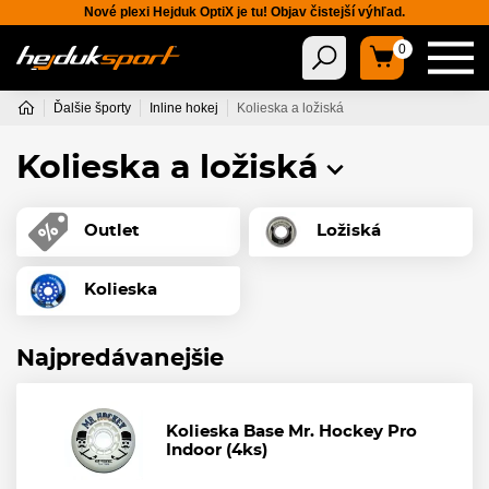
Nové plexi Hejduk OptiX je tu! Objav čistejší výhľad.
0
Ďalšie športy
Inline hokej
Kolieska a ložiská
Kolieska a ložiská
Outlet
Ložiská
Kolieska
Najpredávanejšie
Kolieska Base Mr. Hockey Pro
Indoor (4ks)