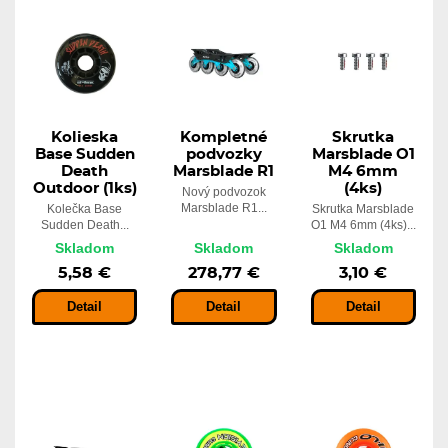
Kolieska
Kompletné
Skrutka
Base Sudden
podvozky
Marsblade O1
Death
Marsblade R1
M4 6mm
Outdoor (1ks)
(4ks)
Nový podvozok
Marsblade R1...
Kolečka Base
Skrutka Marsblade
Sudden Death...
O1 M4 6mm (4ks)...
Skladom
Skladom
Skladom
5,58 €
278,77 €
3,10 €
Detail
Detail
Detail