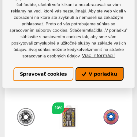
čohľadáte, ušetrili veľa klikaní a nezobrazovali sa vám
reklamy na veci, ktoré vás nezaujímajú. Aby ste web videli v
Kolieska
Kolieska
Kolieska
zobrazení na ktoré ste zvyknutí a nemuseli sa zakaždým
Revision Flex
Revision Flex
Revision Flex
prihlasovať. Preto od vás potrebujeme súhlas so
Firm Indoor
Soft Indoor
Xtra Soft
Blue/Yellow
Blue/Black
Indoor
spracovaním súborov cookies. Stlačenímtlačidla „V poriadku“
(1ks)
(1ks)
Orange (1ks)
súhlasíte s nastavením cookies tak, aby sme vám
Kolieska Revision
Kolieska Revision
Kolieska Revision
poskytovali zmysluplné a užitočné služby na základe vašich
Flex Firm Indoor...
Flex Soft Indoor...
Flex Xtra Soft...
údajov. Svoj súhlas môžete kedykoľvekzmeniť na stránke
Skladom
Skladom
Skladom
spracovania osobných údajov.
Viac informácií
20,61 €
20,61 €
20,61 €
Detail
Detail
Detail
Spravovať cookies
V poriadku
-10%