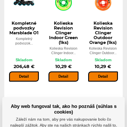
Kompletné
Kolieska
Kolieska
podvozky
Revision
Revision
Marsblade O1
Clinger
Clinger
Indoor Green
Outdoor
Kompletný
(1ks)
Orange (1ks)
podvozok...
Kolieska Revision
Kolieska Revision
Clinger Indoor...
Clinger Outdoor...
Skladom
Skladom
Skladom
206,48 €
10,29 €
10,29 €
Detail
Detail
Detail
Aby web fungoval tak, ako ho poznáš (súhlas s
cookies)
Záleží nám na tom, aby pre vás nakupovanie bolo čo
najlepší zážitok. Aby ste na našich stránkach rýchlo našli to,