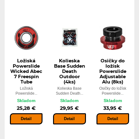
Ložiská
Kolieska
Osičky do
Powerslide
Base Sudden
ložísk
Wicked Abec
Death
Powerslide
7 Freespin
Outdoor
Adjustable
Tube
(4ks)
Alu (8ks)
Ložiská
Kolieska Base
Osičky do ložísk
Powerslide...
Sudden Death...
Powerslide...
Skladom
Skladom
Skladom
25,28 €
29,95 €
33,95 €
Detail
Detail
Detail