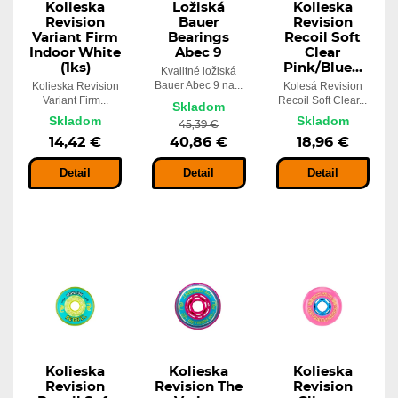
Kolieska
Ložiská
Kolieska
Revision
Bauer
Revision
Variant Firm
Bearings
Recoil Soft
Indoor White
Abec 9
Clear
(1ks)
Pink/Blue...
Kvalitné ložiská
Bauer Abec 9 na...
Kolieska Revision
Kolesá Revision
Variant Firm...
Recoil Soft Clear...
Skladom
Skladom
Skladom
45,39 €
14,42 €
40,86 €
18,96 €
Detail
Detail
Detail
Kolieska
Kolieska
Kolieska
Revision
Revision The
Revision