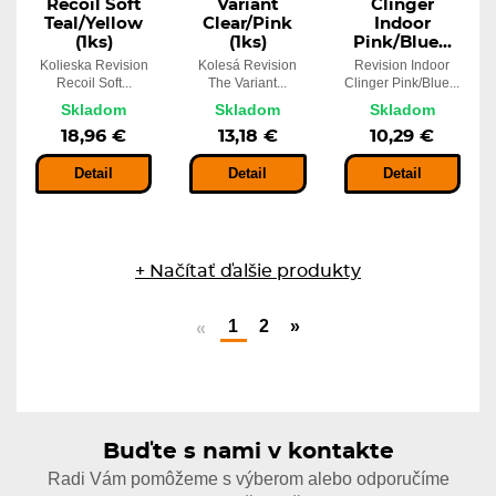
Recoil Soft
Variant
Clinger
Teal/Yellow
Clear/Pink
Indoor
(1ks)
(1ks)
Pink/Blue...
Kolieska Revision
Kolesá Revision
Revision Indoor
Recoil Soft...
The Variant...
Clinger Pink/Blue...
Skladom
Skladom
Skladom
18,96 €
13,18 €
10,29 €
Detail
Detail
Detail
+ Načítať ďalšie produkty
1
2
»
«
Buďte s nami v kontakte
Radi Vám pomôžeme s výberom alebo odporučíme