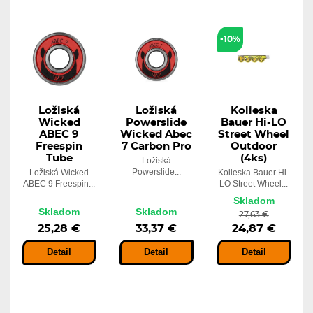
-10%
Ložiská
Ložiská
Kolieska
Wicked
Powerslide
Bauer Hi-LO
ABEC 9
Wicked Abec
Street Wheel
Freespin
7 Carbon Pro
Outdoor
Tube
(4ks)
Ložiská
Powerslide...
Ložiská Wicked
Kolieska Bauer Hi-
ABEC 9 Freespin...
LO Street Wheel...
Skladom
Skladom
Skladom
27,63 €
25,28 €
33,37 €
24,87 €
Detail
Detail
Detail