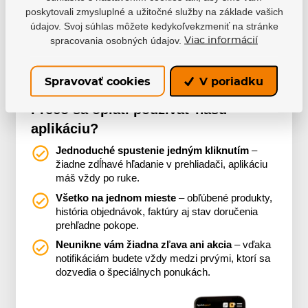
Nakupujte pohodlne s našou aplikáciou, nech ste
poskytovali zmysluplné a užitočné služby na základe vašich
kdekoľvek.
údajov. Svoj súhlas môžete kedykoľvekzmeniť na stránke
spracovania osobných údajov.
Viac informácií
Více o aplikaci
Spravovať cookies
V poriadku
Prečo sa oplatí používať našu
aplikáciu?
Jednoduché spustenie jedným kliknutím
–
žiadne zdĺhavé hľadanie v prehliadači, aplikáciu
máš vždy po ruke.
Všetko na jednom mieste
– obľúbené produkty,
história objednávok, faktúry aj stav doručenia
prehľadne pokope.
Neunikne vám žiadna zľava ani akcia
– vďaka
notifikáciám budete vždy medzi prvými, ktorí sa
dozvedia o špeciálnych ponukách.