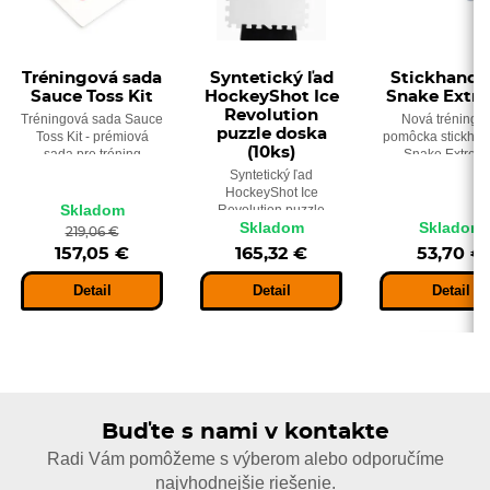
Tréningová sada
Syntetický ľad
Stickhandl
Sauce Toss Kit
HockeyShot Ice
Snake Extr
Revolution
Tréningová sada Sauce
Nová tréningo
puzzle doska
Toss Kit - prémiová
pomôcka stickhan
(10ks)
sada pre tréning
Snake Extrem
žabičiek, nahrávok,
Syntetický ľad
zábavu a súťaže,
HockeyShot Ice
predovšetkým ešte
Skladom
Revolution puzzle
vylepšíte svoje
Skladom
Skladom
doska (10ks) -
219,06 €
hokejové zručnosti.
syntetické dlaždice
157,05 €
165,32 €
53,70 €
imitujúce ľadovú
plochu.
Detail
Detail
Detail
Buďte s nami v kontakte
Radi Vám pomôžeme s výberom alebo odporučíme
najvhodnejšie riešenie.