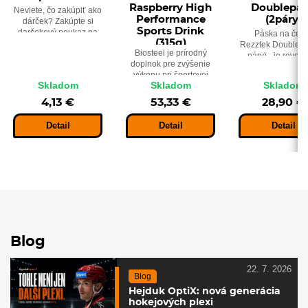
Raspberry High
Doublepa
Neviete, čo zakúpiť ako
Performance
(2páry)
dárček? Zakúpte si
Sports Drink
darčekový poukaz na
Páska na čep
(315g)
tovar v Hejduksporte.
Rezztek Doublepa
Biosteel je prírodný
páry) - je revol
doplnok pre zvýšenie
páska, disponu
výkonu pri športovej
patentovaný
Skladom
Skladom
Skladom
záťaži. Príchuť: modrá
niekoľkovrstvo
malina.
materiálom, kto
4,13 €
53,33 €
28,90 €
každá vrstva j
špeciálne navrh
Detail
Detail
Detail
tak, aby zaistila
najlepší výkon
Blog
22. 7. 2026
Blog
Hejduk OptiX: nová generácia
hokejových plexi