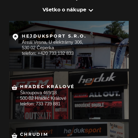
Všetko o nákupe
HEJDUKSPORT S.R.O.
Areál Vesna, U elektrárny 306,
530 02 Čeperka
telefon: +420 733 132 833
HRADEC KRÁLOVÉ
Škroupova 469/18
500 02 Hradec Králové
telefon: 733 739 881
CHRUDIM