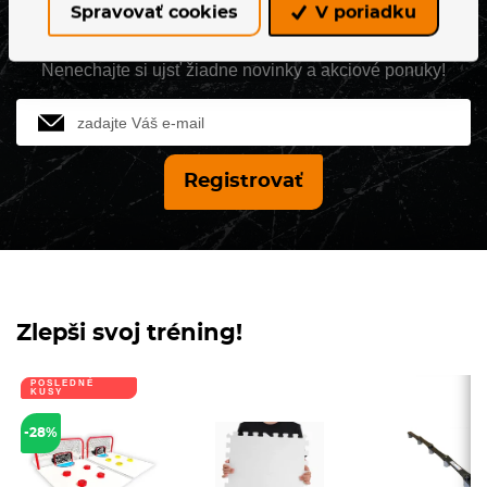
Spravovať cookies
V poriadku
Novinky z Hejduk sportu
Nenechajte si ujsť žiadne novinky a akciové ponuky!
Jméno
Registrovať
Zlepši svoj tréning!
POSLEDNÉ
KUSY
-28%