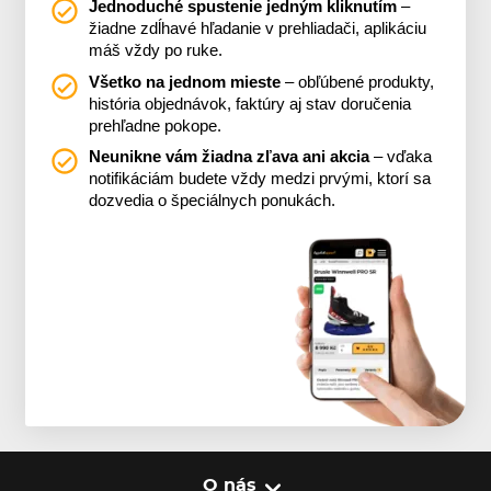
Jednoduché spustenie jedným kliknutím
–
žiadne zdĺhavé hľadanie v prehliadači, aplikáciu
máš vždy po ruke.
Všetko na jednom mieste
– obľúbené produkty,
história objednávok, faktúry aj stav doručenia
prehľadne pokope.
Neunikne vám žiadna zľava ani akcia
– vďaka
notifikáciám budete vždy medzi prvými, ktorí sa
dozvedia o špeciálnych ponukách.
O nás