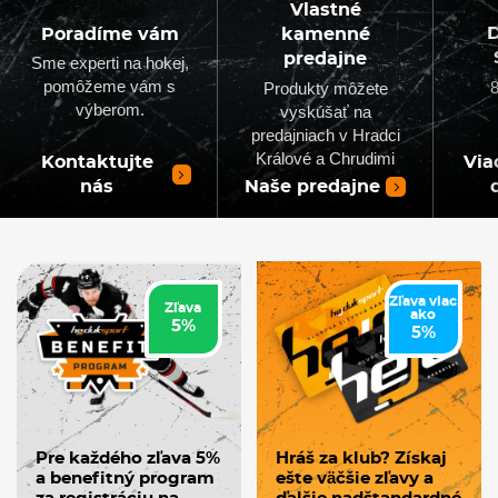
Vlastné
D
Poradíme vám
kamenné
predajne
Sme experti na hokej,
pomôžeme vám s
8
Produkty môžete
výberom.
vyskúšať na
predajniach v Hradci
Králové a Chrudimi
Kontaktujte
Via
nás
Naše predajne
Zľava viac
Zľava
ako
5%
5%
Pre každého zľava 5%
Hráš za klub? Získaj
a benefitný program
ešte väčšie zľavy a