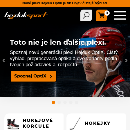
Nové plexi Hejduk OptiX je tu! Objav čistejší výhľad.
0
Toto nie je len ďalšie plexi.
Toto nie je len ďalšie plexi.
Spoznaj novú generáciu plexi Hejduk OptiX. Čistý
Spoznaj novú generáciu plexi Hejduk OptiX. Čistý
výhľad, prepracovaná optika a dve varianty podľa
výhľad, prepracovaná optika a dve varianty podľa
‹
›
tvojich požiadaviek aj rozpočtu
tvojich požiadaviek aj rozpočtu
Spoznaj OptiX
Spoznaj OptiX
HOKEJOVÉ
HOKEJKY
KORČULE