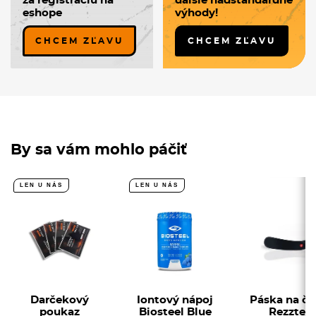
za registráciu na
ďalšie nadštandardné
eshope
výhody!
CHCEM ZĽAVU
CHCEM ZĽAVU
By sa vám mohlo páčiť
LEN U NÁS
LEN U NÁS
Darčekový
Iontový nápoj
Páska na če
poukaz
Biosteel Blue
Rezztek