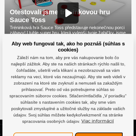
Otestovali jsme tréninkovou hru
Sauce Toss
Tréninková hra Sauce Toss představuje nekonečnou porci
zábavy! I tuhle super hru, která vylepší tvoje žabičky, jsme
pro tebe otestovali. Vzali jsme ji na známá místa, tak kam
ji vezmeš ty?
Aby web fungoval tak, ako ho poznáš (súhlas s
cookies)
Záleží nám na tom, aby pre vás nakupovanie bolo čo
najlepší zážitok. Aby ste na našich stránkach rýchlo našli to,
čohľadáte, ušetrili veľa klikaní a nezobrazovali sa vám
reklamy na veci, ktoré vás nezaujímajú. Aby ste web videli v
zobrazení na ktoré ste zvyknutí a nemuseli sa zakaždým
Otestovali jsme tréninkovou
Test tréninkových
hru Sauce Toss
nahravačů!
prihlasovať. Preto od vás potrebujeme súhlas so
spracovaním súborov cookies. Stlačenímtlačidla „V poriadku“
súhlasíte s nastavením cookies tak, aby sme vám
Ďalšie videá
poskytovali zmysluplné a užitočné služby na základe vašich
údajov. Svoj súhlas môžete kedykoľvekzmeniť na stránke
spracovania osobných údajov.
Viac informácií