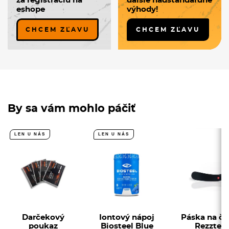
za registráciu na
ďalšie nadštandardné
eshope
výhody!
CHCEM ZĽAVU
CHCEM ZĽAVU
By sa vám mohlo páčiť
LEN U NÁS
LEN U NÁS
Darčekový
Iontový nápoj
Páska na če
poukaz
Biosteel Blue
Rezztek