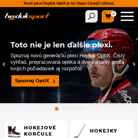
Nové plexi Hejduk OptiX je tu! Objav čistejší výhľad.
0
Toto nie je len ďalšie plexi.
Toto nie je len ďalšie plexi.
Spoznaj novú generáciu plexi Hejduk OptiX. Čistý
Spoznaj novú generáciu plexi Hejduk OptiX. Čistý
výhľad, prepracovaná optika a dve varianty podľa
výhľad, prepracovaná optika a dve varianty podľa
‹
›
tvojich požiadaviek aj rozpočtu
tvojich požiadaviek aj rozpočtu
Spoznaj OptiX
Spoznaj OptiX
HOKEJOVÉ
HOKEJKY
KORČULE