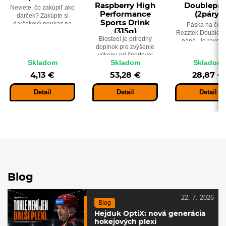
Raspberry High
Doublepa
Neviete, čo zakúpiť ako
Performance
(2páry)
dárček? Zakúpte si
Sports Drink
darčekový poukaz na
Páska na čep
(315g)
tovar v Hejduksporte.
Rezztek Doublepa
Biosteel je prírodný
páry) - je revol
doplnok pre zvýšenie
páska, disponu
výkonu pri športovej
patentovaný
Skladom
Skladom
Skladom
záťaži. Príchuť: modrá
niekoľkovrstvo
malina.
materiálom, kto
4,13 €
53,28 €
28,87 €
každá vrstva j
špeciálne navrh
Detail
Detail
Detail
tak, aby zaistila
najlepší výkon
Blog
22. 7. 2026
Blog
Hejduk OptiX: nová generácia
hokejových plexi