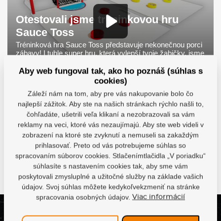
Otestovali jsme tréninkovou hru
Sauce Toss
Tréninková hra Sauce Toss představuje nekonečnou porci
zábavy! I tuhle super hru, která vylepší tvoje žabičky, jsme
pro tebe otestovali. Vzali jsme ji na známá místa, tak kam
ji vezmeš ty?
Aby web fungoval tak, ako ho poznáš (súhlas s
cookies)
Záleží nám na tom, aby pre vás nakupovanie bolo čo
najlepší zážitok. Aby ste na našich stránkach rýchlo našli to,
čohľadáte, ušetrili veľa klikaní a nezobrazovali sa vám
reklamy na veci, ktoré vás nezaujímajú. Aby ste web videli v
zobrazení na ktoré ste zvyknutí a nemuseli sa zakaždým
Otestovali jsme tréninkovou
Test tréninkových
hru Sauce Toss
nahravačů!
prihlasovať. Preto od vás potrebujeme súhlas so
spracovaním súborov cookies. Stlačenímtlačidla „V poriadku“
súhlasíte s nastavením cookies tak, aby sme vám
Ďalšie videá
poskytovali zmysluplné a užitočné služby na základe vašich
údajov. Svoj súhlas môžete kedykoľvekzmeniť na stránke
spracovania osobných údajov.
Viac informácií