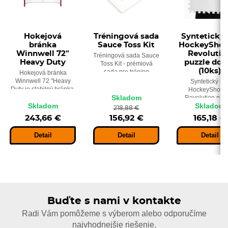
Hokejová
Tréningová sada
Syntetický 
bránka
Sauce Toss Kit
HockeyShot 
Winnwell 72"
Revolutio
Tréningová sada Sauce
Heavy Duty
puzzle dos
Toss Kit - prémiová
(10ks)
sada pre tréning
Hokejová bránka
žabičiek, nahrávok,
Winnwell 72 "Heavy
Syntetický ľa
zábavu a súťaže,
Duty je stabilný bránka,
HockeyShot I
predovšetkým ešte
Skladom
ktorá je ideálnym
Revolution puz
vylepšíte svoje
Skladom
Skladom
pomocníkom pre
doska (10ks) 
218,88 €
hokejové zručnosti.
tréning streľby pukom
syntetické dlažd
243,66 €
156,92 €
165,18 €
alebo loptičkou.
imitujúce ľado
plochu.
Detail
Detail
Detail
Buďte s nami v kontakte
Radi Vám pomôžeme s výberom alebo odporučíme
najvhodnejšie riešenie.