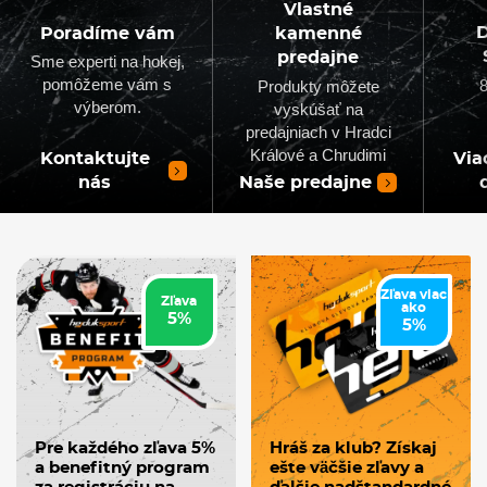
Vlastné
D
Poradíme vám
kamenné
predajne
Sme experti na hokej,
pomôžeme vám s
8
Produkty môžete
výberom.
vyskúšať na
predajniach v Hradci
Králové a Chrudimi
Kontaktujte
Via
nás
Naše predajne
Zľava viac
Zľava
ako
5%
5%
Pre každého zľava 5%
Hráš za klub? Získaj
a benefitný program
ešte väčšie zľavy a