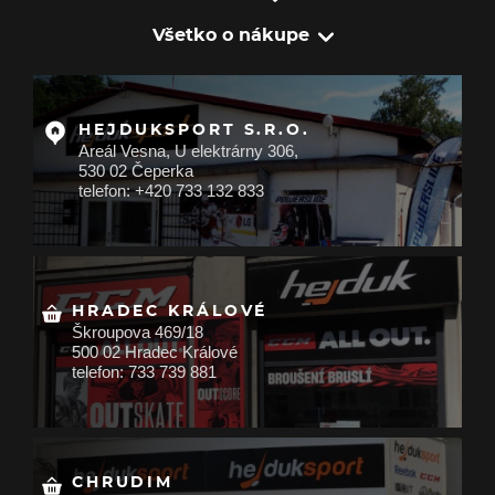
Všetko o nákupe
HEJDUKSPORT S.R.O.
Areál Vesna, U elektrárny 306,
530 02 Čeperka
telefon: +420 733 132 833
HRADEC KRÁLOVÉ
Škroupova 469/18
500 02 Hradec Králové
telefon: 733 739 881
CHRUDIM