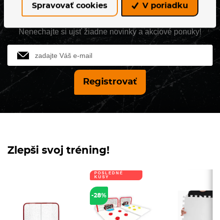
Spravovať cookies
V poriadku
Novinky z Hejduk sportu
Nenechajte si ujsť žiadne novinky a akciové ponuky!
Jméno
Registrovať
Zlepši svoj tréning!
POSLEDNÉ
KUSY
-28%