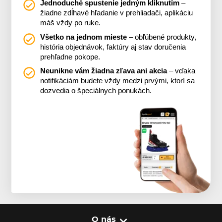
Jednoduché spustenie jedným kliknutím
–
žiadne zdĺhavé hľadanie v prehliadači, aplikáciu
máš vždy po ruke.
Všetko na jednom mieste
– obľúbené produkty,
história objednávok, faktúry aj stav doručenia
prehľadne pokope.
Neunikne vám žiadna zľava ani akcia
– vďaka
notifikáciám budete vždy medzi prvými, ktorí sa
dozvedia o špeciálnych ponukách.
O nás