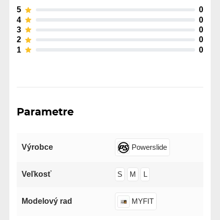
5
0
4
0
3
0
2
0
1
0
Parametre
Výrobce
Powerslide
Veľkosť
S
M
L
Modelový rad
MYFIT