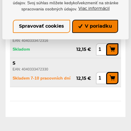
údajov. Svoj súhlas môžete kedykoľvekzmeniť na stránke
M
spracovania osobných údajov.
Viac informácií
EAN: 4040333472323
Skladom
12,15 €
Spravovať cookies
V poriadku
L
EAN: 4040333472316
Skladom
12,15 €
S
EAN: 4040333472330
Skladem 7-10 pracovních dní
12,15 €