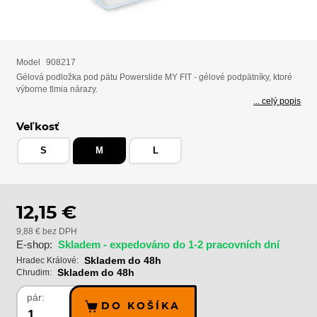
Model
908217
Gélová podložka pod pätu Powerslide MY FIT - gélové podpätníky, ktoré
výborne tlmia nárazy.
... celý popis
Veľkosť
S
M
L
12,15 €
9,88 € bez DPH
E-shop:
Skladem - expedováno do 1-2 pracovních dní
Skladem do 48h
Hradec Králové:
Skladem do 48h
Chrudim:
pár:
DO KOŠÍKA