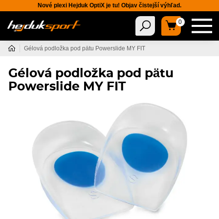
Nové plexi Hejduk OptiX je tu! Objav čistejší výhľad.
0
Gélová podložka pod pätu Powerslide MY FIT
Gélová podložka pod pätu
Powerslide MY FIT