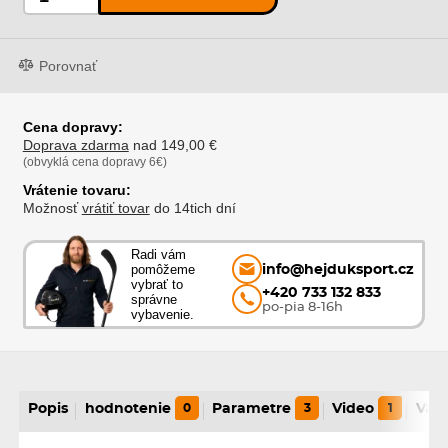
Porovnať
Cena dopravy:
Doprava zdarma
nad 149,00 €
(obvyklá cena dopravy 6€)
Vrátenie tovaru:
Možnosť
vrátiť tovar
do 14tich dní
Radi vám
pomôžeme
info@hejduksport.cz
vybrať to
+420 733 132 833
správne
po-pia 8-16h
vybavenie.
Popis
hodnotenie
0
Parametre
3
Video
1
Vari