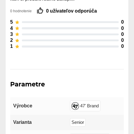
0 užívateľov odporúča
0 hodnotenie
5
0
4
0
3
0
2
0
1
0
Parametre
Výrobce
47' Brand
Varianta
Senior