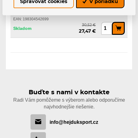
27,47 €
Spravovať cookies
V poriadku
Senior, Toronto Maple Leafs
EAN: 198304542699
30,52 €
Skladom
27,47 €
Buďte s nami v kontakte
Radi Vám pomôžeme s výberom alebo odporučíme
najvhodnejšie riešenie.
info@hejduksport.cz