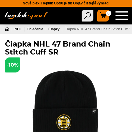
Nové plexi Hejduk OptiX je tu! Objav čistejší výhľad.
0
NHL
Oblečenie
Čiapky
Čiapka NHL 47 Brand Chain Stitch Cuff S
Čiapka NHL 47 Brand Chain
Stitch Cuff SR
-10%