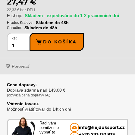
27,47 €
22,33 € bez DPH
E-shop:
Skladem - expedováno do 1-2 pracovních dní
Skladem do 48h
Hradec Králové:
Skladem do 48h
Chrudim:
ks:
DO KOŠÍKA
Porovnať
Cena dopravy:
Doprava zdarma
nad 149,00 €
(obvyklá cena dopravy 6€)
Vrátenie tovaru:
Možnosť
vrátiť tovar
do 14tich dní
Radi vám
pomôžeme
info@hejduksport.cz
vybrať to
+420 733 132 833