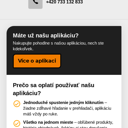
+420 733 132 833
Máte už našu aplikáciu?
Nakupujte pohodlne s našou aplikáciou, nech ste
kdekoľvek.
Více o aplikaci
Prečo sa oplatí používať našu
aplikáciu?
Jednoduché spustenie jedným kliknutím
–
žiadne zdĺhavé hľadanie v prehliadači, aplikáciu
máš vždy po ruke.
Všetko na jednom mieste
– obľúbené produkty,
história objednávok, faktúry aj stav doručenia