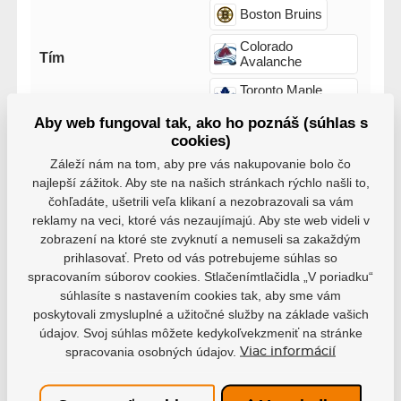
Boston Bruins
Colorado
Tím
Avalanche
Toronto Maple
Leafs
Aby web fungoval tak, ako ho poznáš (súhlas s
cookies)
Záleží nám na tom, aby pre vás nakupovanie bolo čo
najlepší zážitok. Aby ste na našich stránkach rýchlo našli to,
čohľadáte, ušetrili veľa klikaní a nezobrazovali sa vám
reklamy na veci, ktoré vás nezaujímajú. Aby ste web videli v
Varianty
zobrazení na ktoré ste zvyknutí a nemuseli sa zakaždým
prihlasovať. Preto od vás potrebujeme súhlas so
Senior, Boston Bruins
spracovaním súborov cookies. Stlačenímtlačidla „V poriadku“
EAN: 198304896648
súhlasíte s nastavením cookies tak, aby sme vám
30,52 €
Skladom
poskytovali zmysluplné a užitočné služby na základe vašich
27,47 €
údajov. Svoj súhlas môžete kedykoľvekzmeniť na stránke
Senior, Colorado Avalanche
spracovania osobných údajov.
Viac informácií
EAN: 198304896655
30,52 €
Nie je skladom