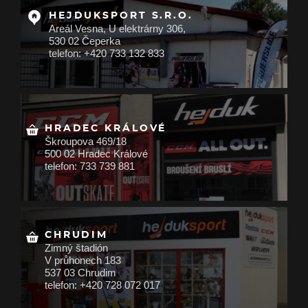
HEJDUKSPORT S.R.O.
Areál Vesna, U elektrárny 306,
530 02 Čeperka
telefon: +420 733 132 833
HRADEC KRÁLOVÉ
Škroupova 469/18
500 02 Hradec Králové
telefon: 733 739 881
CHRUDIM
Zimný štadión
V průhonech 183
537 03 Chrudim
telefon: +420 728 072 017