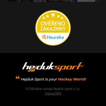
Hejduk Sport is your
Hockey World!
© Oficiálne eshop Hejduk sport s.r.o.
©dmpCMS