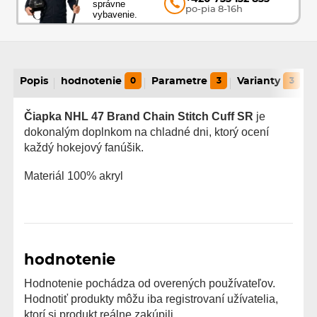
správne
po-pia 8-16h
vybavenie.
Popis
hodnotenie
0
Parametre
3
Varianty
3
Čiapka NHL 47 Brand Chain Stitch Cuff SR
je
dokonalým doplnkom na chladné dni, ktorý ocení
každý hokejový fanúšik.
Materiál 100% akryl
hodnotenie
Hodnotenie pochádza od overených používateľov.
Hodnotiť produkty môžu iba registrovaní užívatelia,
ktorí si produkt reálne zakúpili.