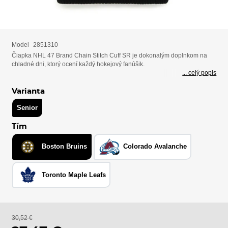
Model
2851310
Čiapka NHL 47 Brand Chain Stitch Cuff SR je dokonalým doplnkom na
chladné dni, ktorý ocení každý hokejový fanúšik.
... celý popis
Varianta
Senior
Tím
Boston Bruins
Colorado Avalanche
Toronto Maple Leafs
30,52 €