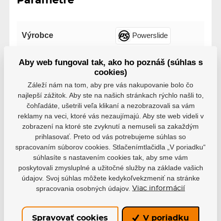
Parametre
Výrobce
Powerslide
Aby web fungoval tak, ako ho poznáš (súhlas s
Veľkosť
243mm
cookies)
Záleží nám na tom, aby pre vás nakupovanie bolo čo
Modelový rad
Iqon
najlepší zážitok. Aby ste na našich stránkach rýchlo našli to,
čohľadáte, ušetrili veľa klikaní a nezobrazovali sa vám
reklamy na veci, ktoré vás nezaujímajú. Aby ste web videli v
Počet koliesok
3x
4x
zobrazení na ktoré ste zvyknutí a nemuseli sa zakaždým
prihlasovať. Preto od vás potrebujeme súhlas so
Veľkosť koliesok
80mm
100mm
spracovaním súborov cookies. Stlačenímtlačidla „V poriadku“
súhlasíte s nastavením cookies tak, aby sme vám
poskytovali zmysluplné a užitočné služby na základe vašich
údajov. Svoj súhlas môžete kedykoľvekzmeniť na stránke
spracovania osobných údajov.
Viac informácií
Varianty
Spravovať cookies
V poriadku