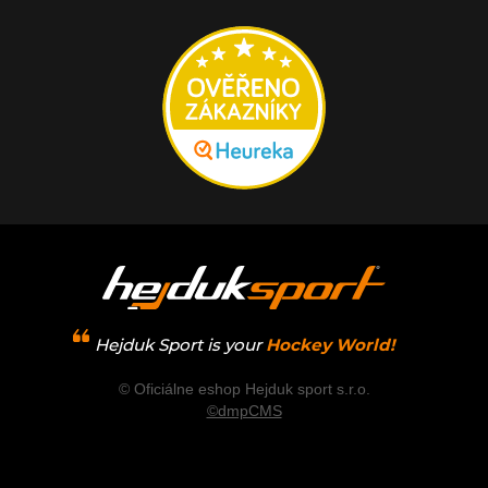
Hejduk Sport is your
Hockey World!
© Oficiálne eshop Hejduk sport s.r.o.
©dmpCMS