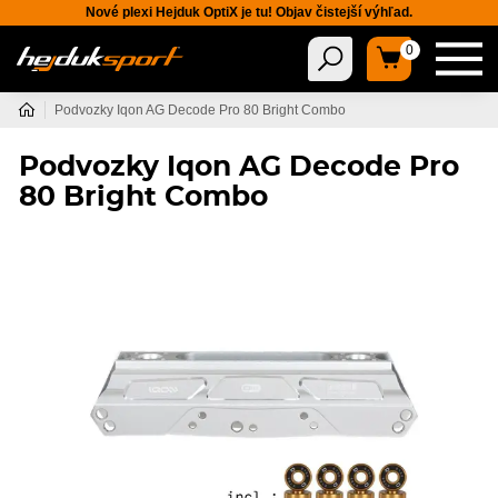
Nové plexi Hejduk OptiX je tu! Objav čistejší výhľad.
0
Podvozky Iqon AG Decode Pro 80 Bright Combo
Podvozky Iqon AG Decode Pro
80 Bright Combo