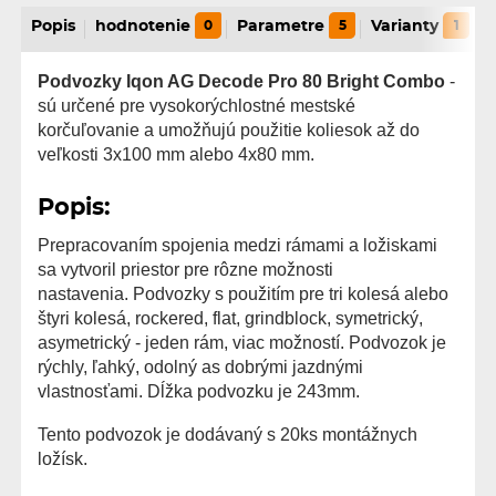
Popis
hodnotenie
0
Parametre
5
Varianty
1
Podvozky Iqon AG Decode Pro 80 Bright Combo
-
sú určené pre vysokorýchlostné mestské
korčuľovanie a umožňujú použitie koliesok až do
veľkosti 3x100 mm alebo 4x80 mm.
Popis:
Prepracovaním spojenia medzi rámami a ložiskami
sa vytvoril priestor pre rôzne možnosti
nastavenia. Podvozky s použitím pre tri kolesá alebo
štyri kolesá, rockered, flat, grindblock, symetrický,
asymetrický - jeden rám, viac možností. Podvozok je
rýchly, ľahký, odolný as dobrými jazdnými
vlastnosťami. Dĺžka podvozku je 243mm.
Tento podvozok je dodávaný s 20ks montážnych
ložísk.