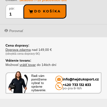
Skladem 7-10 pracovních dní
Chrudim:
pár:
DO KOŠÍKA
Porovnať
Cena dopravy:
Doprava zdarma
nad 149,00 €
(obvyklá cena dopravy 6€)
Vrátenie tovaru:
Možnosť
vrátiť tovar
do 14tich dní
Radi vám
pomôžeme
info@hejduksport.cz
vybrať to
+420 733 132 833
správne
po-pia 8-16h
vybavenie.