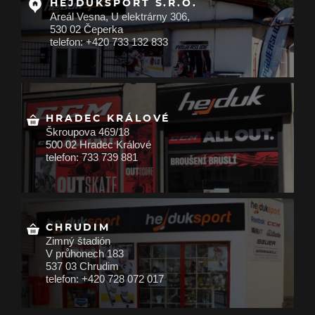
HEJDUKSPORT S.R.O.
Areál Vesna, U elektrárny 306,
530 02 Čeperka
telefon: +420 733 132 833
HRADEC KRÁLOVÉ
Škroupova 469/18
500 02 Hradec Králové
telefon: 733 739 881
CHRUDIM
Zimný štadión
V průhonech 183
537 03 Chrudim
telefon: +420 728 072 017