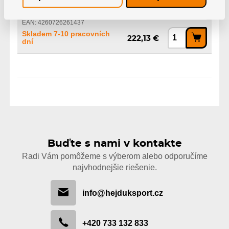
4x-3x, 100-80, 243mm
EAN: 4260726261437
Skladem 7-10 pracovních
222,13 €
dní
Buďte s nami v kontakte
Radi Vám pomôžeme s výberom alebo odporučíme
najvhodnejšie riešenie.
info@hejduksport.cz
+420 733 132 833