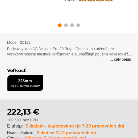
Model
20112
Podvozky Iqon AG Decode Pro 80 Bright Combo - sú určené pre
vysokorýchlostné mestské korčuľovanie a umožňujú použitie koliesok až...
... celý popis
Veľkosť
243mm
3x-4x, 80mm-100mm
222,13 €
180,59 € bez DPH
E-shop:
Skladem - expedováno do 7-10 pracovních dní
Skladem 7-10 pracovních dní
Hradec Králové: